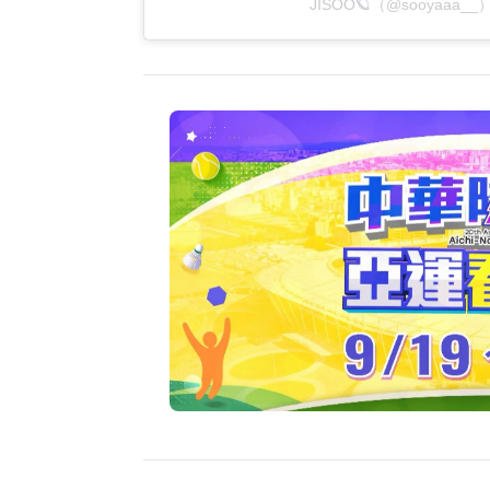
JISOO🪐（@sooyaaa