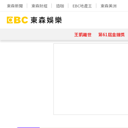
東森新聞
東森財經
造咖
EBC地產王
東森美洲
王凱離世
第61屆金鐘獎