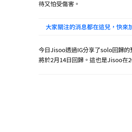
待又怕受傷害。
大家關注的消息都在這兒，快來加
今日Jisoo透過IG分享了solo
將於2月14日回歸。這也是Jisoo