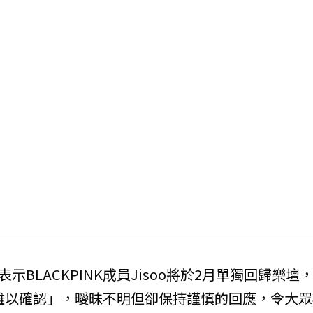
示BLACKPINK成員Jisoo將於2月單獨回歸樂壇
目前難以確認」，曖昧不明但卻保持謹慎的回應，令大