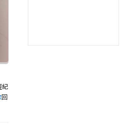
經紀
歌
回