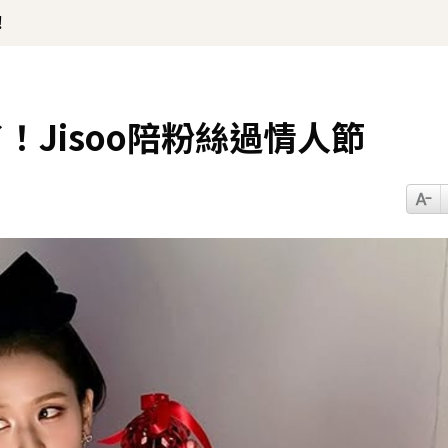
！
有了！Jisoo陪粉絲過情人節