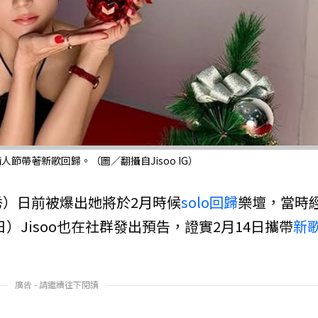
日情人節帶著新歌回歸。（圖／翻攝自Jisoo IG）
秀）日前被爆出她將於2月時候
solo回歸
樂壇，當時
日）Jisoo也在社群發出預告，證實2月14日攜帶
新
廣告 - 請繼續往下閱讀