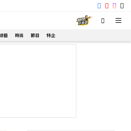
綜藝
時尚
節目
特企