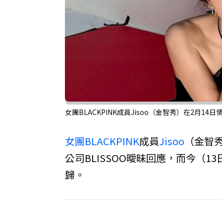
女團BLACKPINK成員Jisoo（金智秀）在2月14
女團
BLACKPINK
成員
Jisoo
（金智
公司BLISSOO曖昧回應，而今（13
歸。