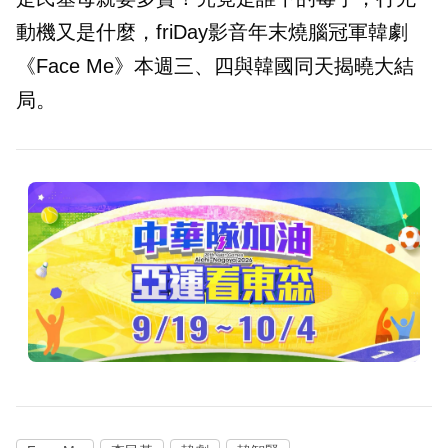
動機又是什麼，friDay影音年末燒腦冠軍韓劇
《Face Me》本週三、四與韓國同天揭曉大結
局。