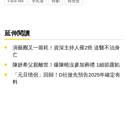
Face Me
李民基
韓劇
韓智賢
延伸閱讀
演藝圈又一噩耗！資深主持人罹2癌 送醫不治身
亡
陳妍希父親離世！爆陳曉沒參加葬禮 1細節露餡
「元旦情侶」回歸！D社搶先預告2025年確定有
料