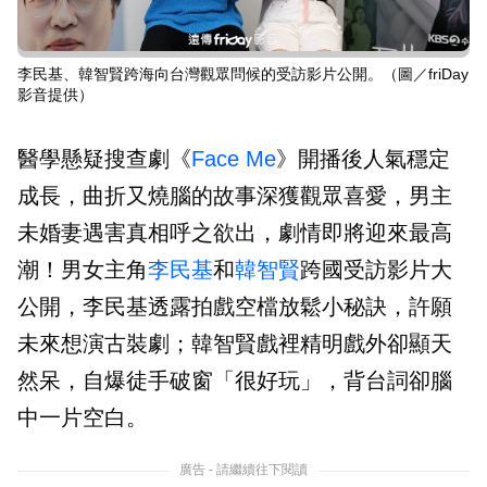
李民基、韓智賢跨海向台灣觀眾問候的受訪影片公開。（圖／friDay
影音提供）
醫學懸疑搜查劇《
Face Me
》開播後人氣穩定
成長，曲折又燒腦的故事深獲觀眾喜愛，男主
未婚妻遇害真相呼之欲出，劇情即將迎來最高
潮！男女主角
李民基
和
韓智賢
跨國受訪影片大
公開，李民基透露拍戲空檔放鬆小秘訣，許願
未來想演古裝劇；韓智賢戲裡精明戲外卻顯天
然呆，自爆徒手破窗「很好玩」，背台詞卻腦
中一片空白。
廣告 - 請繼續往下閱讀