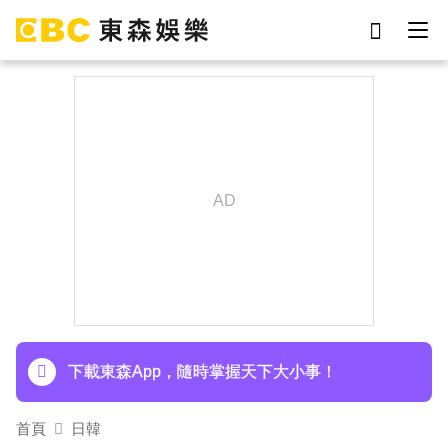
劉真
影片
7-eleven
女優
網紅
ian
下載東森App，隨時掌握天下大小事！
于朦朧
謝侑芯
《半澤直樹》男星宣布再婚！迎新生命雙喜臨門
下載東森App，隨時掌握天下大小事！
《半澤直樹》男星宣布再婚！迎新生命雙喜臨門
首頁
日韓