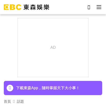
劉真
影片
于朦朧
女優
網紅
ian
7-eleven
謝侑芯
下載東森App，隨時掌握天下大小事！
首頁
話題