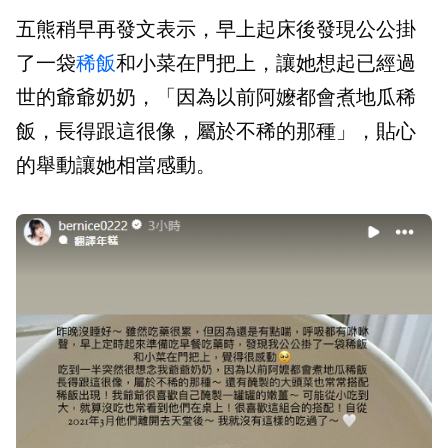
五熊稍早再發文表示，早上起床後發現公公掛
了一袋
稀飯
和小菜在門把上，讓她想起已經過
世的爺爺奶奶，「因為以前阿嬤都會煮地瓜稀
飯，長得跟這很像，屬於不稀的那種」，貼心
的舉動讓她相當感動。