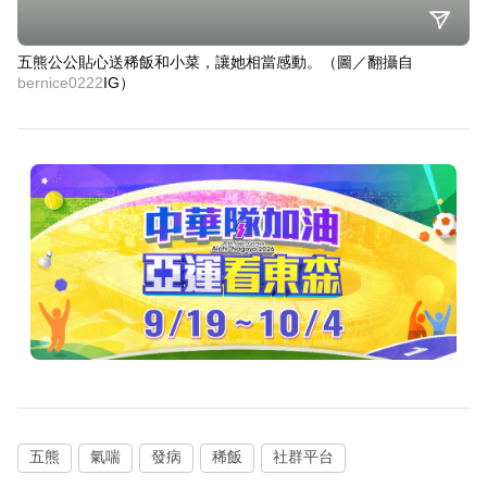
五熊公公貼心送稀飯和小菜，讓她相當感動。（圖／翻攝自
bernice0222
IG）
五熊
氣喘
發病
稀飯
社群平台