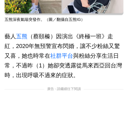
五熊深夜氣喘突發作。（圖／翻攝自五熊IG）
藝人
五熊
（蔡頤榛）因演出《終極一班》走
紅，2020年無預警宣布閃婚，讓不少粉絲又驚
又喜，她也時常在
社群平台
與粉絲分享生活日
常，不過昨（1）她卻突透露從馬來西亞回台灣
時，出現呼吸不過來的症狀。
廣告 - 請繼續往下閱讀