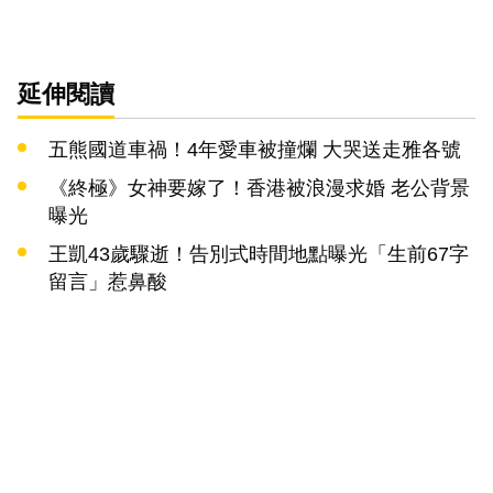
延伸閱讀
五熊國道車禍！4年愛車被撞爛 大哭送走雅各號
《終極》女神要嫁了！香港被浪漫求婚 老公背景
曝光
王凱43歲驟逝！告別式時間地點曝光「生前67字
留言」惹鼻酸