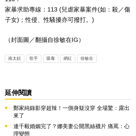
家暴求助專線：113 (兒虐家暴案件(如：殺／傷
子女)；性侵、性騷擾亦可撥打。)
（封面圖／翻攝自徐敏在IG）
南太鉉
歌手
吸毒
網紅
徐敏在
延伸閱讀
鄭家純錄影穿超辣！一側身疑沒穿 全場驚：露出
來了
連千毅婚姻完了？娜美妻公開黑絲襪片 痛罵：心
理變態