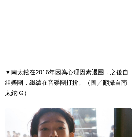
▼南太鉉在2016年因為心理因素退團，之後自
組樂團，繼續在音樂團打拚。（圖／翻攝自南
太鉉IG）