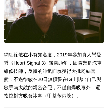
網紅徐敏在小有知名度，2019年參加真人戀愛
秀《Heart Signal 3》嶄露頭角，因職業是汽車
維修技師，反轉的帥氣面貌獲得大批粉絲喜
愛，不過徐敏在20日無預警在IG上貼出自己與
歌手南太鉉的親密合照，不僅自爆吸毒外，還
指控對方吸食冰毒（甲基苯丙胺）。