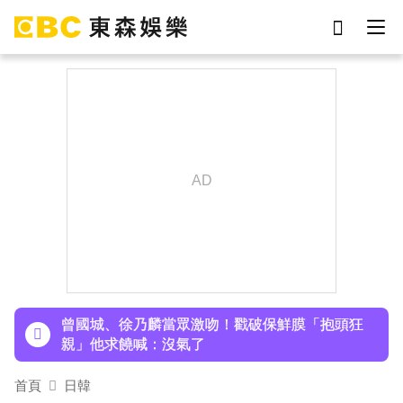
劉真
影片
于朦朧
ian
7-eleven
網紅
女優
謝侑芯
下載東森App，隨時掌握天下大小事！
孫淑媚首登JJA音樂節！被范曉萱1句話打動 放話
秀超狂腹肌
曾國城、徐乃麟當眾激吻！戳破保鮮膜「抱頭狂
親」他求饒喊：沒氣了
首頁
日韓
下載東森App，隨時掌握天下大小事！