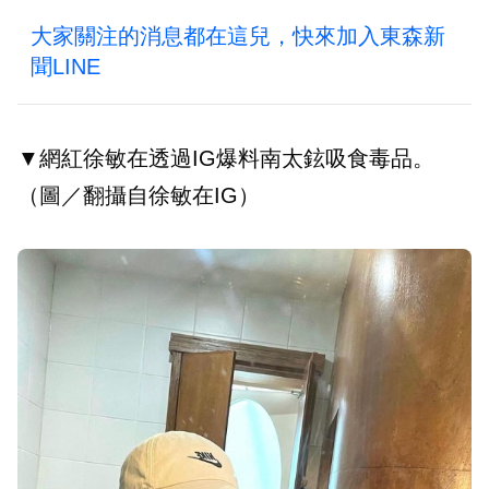
大家關注的消息都在這兒，快來加入東森新
聞LINE
▼網紅徐敏在透過IG爆料南太鉉吸食毒品。
（圖／翻攝自徐敏在IG）