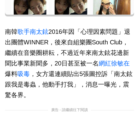
南韓
歌手
南太鉉
2016年因「心理因素問題」退
出團體WINNER，後來自組樂團South Club，
繼續在音樂圈耕耘，不過近年來南太鉉花邊新
聞比事業新聞多，20日甚至被一名
網紅
徐敏在
爆料
吸毒
，女方還連續貼出5張圖控訴「南太鉉
跟我是毒蟲，他動手打我」，消息一曝光，震
驚各界。
廣告 - 請繼續往下閱讀