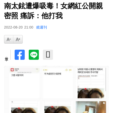
南太鉉遭爆吸毒！女網紅公開親
孫淑媚首登JJA音樂節！被范曉萱1句話打動 放話
秀超狂腹肌
密照 痛訴：他打我
2022-08-20
21:00
鏡週刊
分享