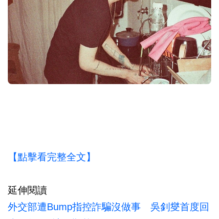
【點擊看完整全文】
延伸閱讀
外交部遭Bump指控詐騙沒做事 吳釗燮首度回