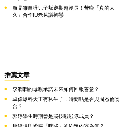
廉晶雅自曝兒子叛逆期超漫長！苦嘆「真的太
久」合作IU老爸譜初戀
推薦文章
李潤潤的母親承諾未來如何回報善意？
卓偉爆料天王有私生子，時間點是否與周杰倫吻
合？
郭靜學生時期曾是競技啦啦隊成員？
唐綺陽與愛貓「咪將」的約定內容為何？