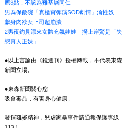
應3點：不該為難基層同仁
男為保飯碗「真槍實彈演SOD劇情」淪性奴
獻身肉欲女上司超崩潰
2男夜釣見漂來女體充氣娃娃 撈上岸驚是「失
戀真人正妹」
●以上言論由《鏡週刊》授權轉載，不代表東森
新聞立場。
●東森新聞關心您
吸食毒品，有害身心健康。
發揮雞婆精神，兒虐家暴事件請通報保護專線
113！