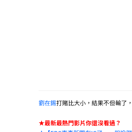
劉在錫
打賭比大小，結果不但輸了
​★最新最熱門影片你還沒看過？