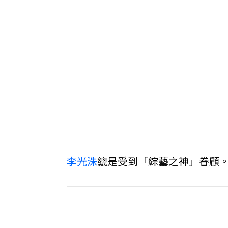
李光洙
總是受到「綜藝之神」眷顧