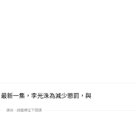
。最新一集，李光洙為減少懲罰，與
廣告 - 請繼續往下閱讀