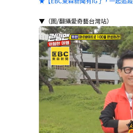
★【EBC東森新聞有IG了，一起追
▼（圖/翻攝愛奇藝台灣站）