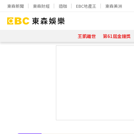
東森新聞
東森財經
造咖
EBC地產王
東森美洲
王凱離世
第61屆金鐘獎
下載東森App，隨時掌握天下大小事
《大熱門》收攤1年！吳宗憲率Lul
18歲帥兒離開台灣！前主播蔣雅淇