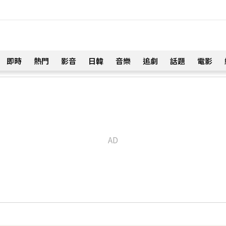
即時
熱門
影音
日韓
音樂
追劇
話題
電影
！
u、陳漢典再合體：我們還是回來了
47分鐘前
忍淚嘆：最難放手的是媽媽
57分鐘前