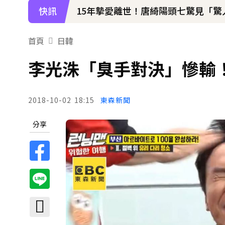
快訊
15年摯愛離世！唐綺陽頭七驚見「
下載東森App，隨時掌握天下大小事
首頁
日韓
《大熱門》收攤1年！吳宗憲率Lul
李光洙「臭手對決」慘輸
2018-10-02
18:15
東森新聞
分享