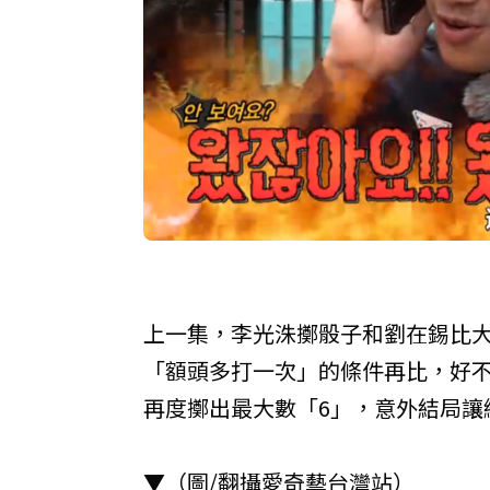
上一集，李光洙擲骰子和劉在錫比
「額頭多打一次」的條件再比，好不
再度擲出最大數「6」，意外結局讓
▼（圖/翻攝愛奇藝台灣站）