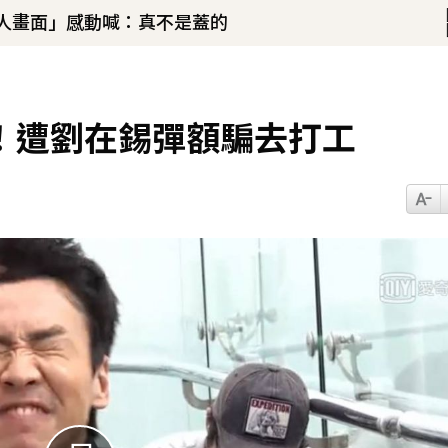
驚人畫面」感動喊：真不是蓋的
！
u、陳漢典再合體：我們還是回來了
47分鐘前
！遭劉在錫彈額騙去打工