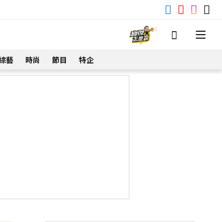
綜藝
時尚
節目
特企