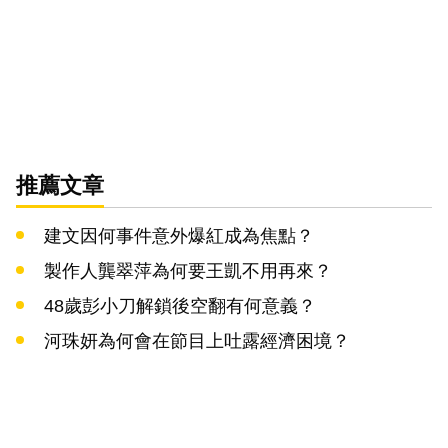
推薦文章
建文因何事件意外爆紅成為焦點？
製作人龔翠萍為何要王凱不用再來？
48歲彭小刀解鎖後空翻有何意義？
河珠妍為何會在節目上吐露經濟困境？