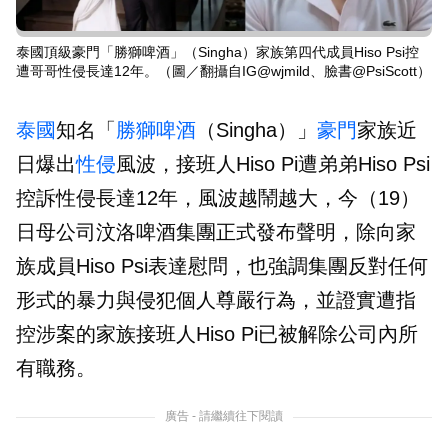
泰國頂級豪門「勝獅啤酒」（Singha）家族第四代成員Hiso Psi控
遭哥哥性侵長達12年。（圖／翻攝自IG@wjmild、臉書@PsiScott）
泰國
知名「
勝獅啤酒
（Singha）」
豪門
家族近
日爆出
性侵
風波，接班人Hiso Pi遭弟弟Hiso Psi
控訴性侵長達12年，風波越鬧越大，今（19）
日母公司汶洛啤酒集團正式發布聲明，除向家
族成員Hiso Psi表達慰問，也強調集團反對任何
形式的暴力與侵犯個人尊嚴行為，並證實遭指
控涉案的家族接班人Hiso Pi已被解除公司內所
有職務。
廣告 - 請繼續往下閱讀