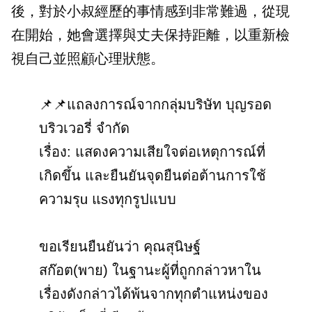
後，對於小叔經歷的事情感到非常難過，從現
在開始，她會選擇與丈夫保持距離，以重新檢
視自己並照顧心理狀態。
📌📌แถลงการณ์จากกลุ่มบริษัท บุญรอด
บริวเวอรี่ จำกัด
เรื่อง: แสดงความเสียใจต่อเหตุการณ์ที่
เกิดขึ้น และยืนยันจุดยืนต่อต้านการใช้
ความรุu แsงทุกรูปแบบ
ขอเรียนยืนยันว่า คุณสุนิษฐ์
สก๊อต(พาย) ในฐานะผู้ที่ถูกกล่าวหาใน
เรื่องดังกล่าวได้พ้นจากทุกตำแหน่งของ