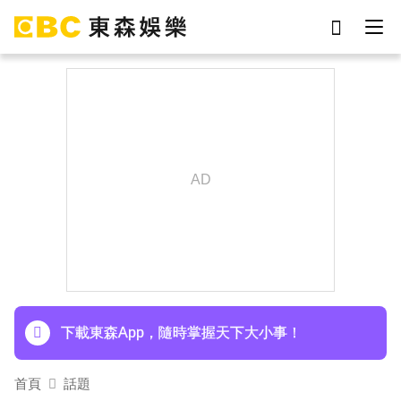
劉真
影片
7-eleven
網紅
女優
ian
于朦朧
謝侑芯
下載東森App，隨時掌握天下大小事！
首頁
話題