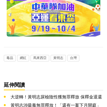
毒品
網紅
馬來西亞
黃明志
台灣
延伸閱讀
大逆轉！黃明志尿檢陰性獲無罪釋放 保釋金退還
黃明志涉吸毒無罪釋放！「還有一案下月開庭」