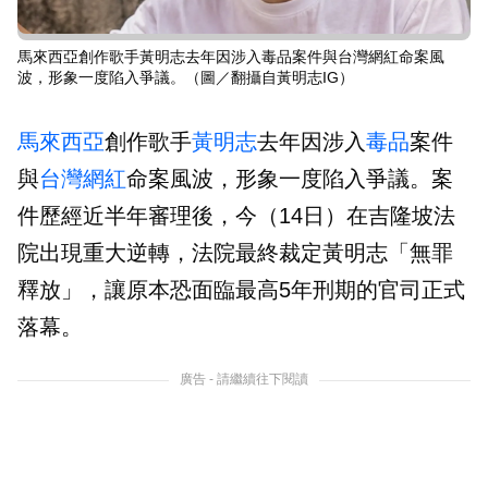
馬來西亞創作歌手黃明志去年因涉入毒品案件與台灣網紅命案風
波，形象一度陷入爭議。（圖／翻攝自黃明志IG）
馬來西亞
創作歌手
黃明志
去年因涉入
毒品
案件
與
台灣
網紅
命案風波，形象一度陷入爭議。案
件歷經近半年審理後，今（14日）在吉隆坡法
院出現重大逆轉，法院最終裁定黃明志「無罪
釋放」，讓原本恐面臨最高5年刑期的官司正式
落幕。
廣告 - 請繼續往下閱讀