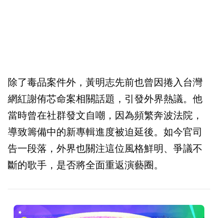
除了毒品案件外，黃明志先前也曾因捲入台灣
網紅謝侑芯命案相關話題，引發外界熱議。他
當時曾在社群發文自嘲，因為頻繁奔波法院，
導致籌備中的新專輯進度被迫延後。如今官司
告一段落，外界也關注這位風格鮮明、爭議不
斷的歌手，是否將全面重返演藝圈。