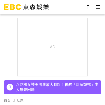
劉真
影片
7-eleven
女優
ian
網紅
謝侑芯
于朦朧
下載東森App，隨時掌握天下大小事！
吳東諺結婚10年超寵妻！「主動帶娃」羨煞人妻
女星 她認了：心很酸
八點檔女神美照遭放大腳趾！被酸「暗沉皺褶」本
人無奈回應
首頁
話題
下載東森App，隨時掌握天下大小事！