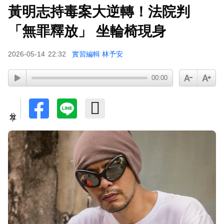
黃明志持毒案大逆轉！法院判
吳東諺結婚10年超寵妻！「主動帶娃」羨煞人妻
女星 她認了：心很酸
「無罪釋放」 坐輪椅現身
2026-05-14
22:32
實習編輯 林予安
00:00
分享