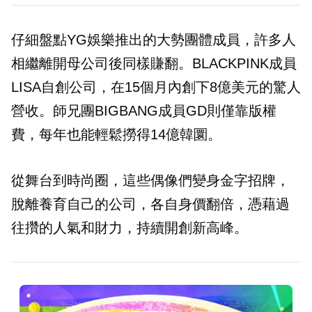
仔細盤點YG娛樂推出的大勢團體成員，許多人
相繼離開母公司後同樣賺翻。BLACKPINK成員
LISA自創公司，在15個月內創下8億美元的驚人
營收。師兄團BIGBANG成員GD則僅靠版權
費，每年也能輕鬆撈得14億韓圜。
從舞台到時尚圈，這些偶像們變身金字招牌，
脫離養育自己的公司，各自身價翻倍，憑藉過
往攢的人氣和財力，持續開創新高峰。