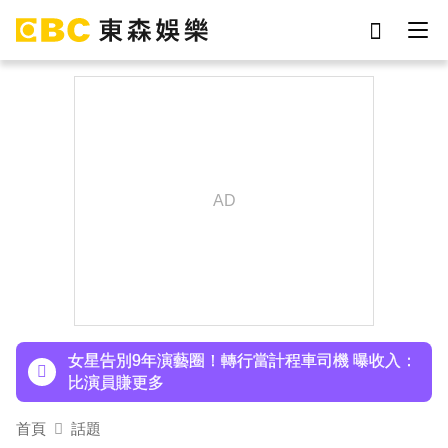
劉真
影片
7-eleven
女優
ian
謝侑芯
網紅
于朦朧
下載東森App，隨時掌握天下大小事！
泰男團Dragon 5男星爆死訊！騎單車離家失聯 陳
屍河中驚見「20公斤重物」
女星告別9年演藝圈！轉行當計程車司機 曝收入：
比演員賺更多
蔡阿嘎陷爭議！蘿拉神隱19個月首發文 遭酸「詐
首頁
話題
騙集團回歸」回應了