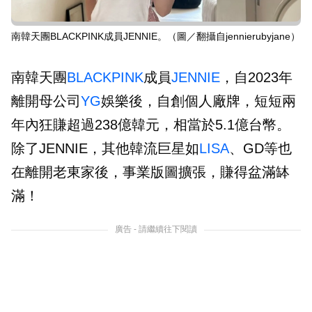
南韓天團BLACKPINK成員JENNIE。（圖／翻攝自jennierubyjane）
南韓天團
BLACKPINK
成員
JENNIE
，自2023年
離開母公司
YG
娛樂後，自創個人廠牌，短短兩
年內狂賺超過238億韓元，相當於5.1億台幣。
除了JENNIE，其他韓流巨星如
LISA
、GD等也
在離開老東家後，事業版圖擴張，賺得盆滿缽
滿！
廣告 - 請繼續往下閱讀