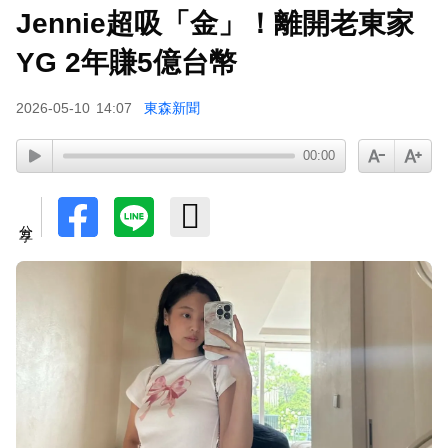
Jennie超吸「金」！離開老東家
肥大叔猝逝5天！原訂明直播說明突喊卡 團隊忍痛
曝原因
YG 2年賺5億台幣
下載東森App，隨時掌握天下大小事！
2026-05-10
14:07
東森新聞
泰男團Dragon 5男星爆死訊！騎單車離家失聯 陳
00:00
屍河中驚見「20公斤重物」
分享