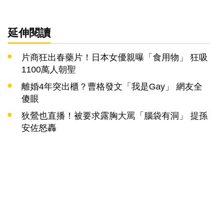
延伸閱讀
片商狂出春藥片！日本女優親曝「食用物」 狂吸
1100萬人朝聖
離婚4年突出櫃？曹格發文「我是Gay」 網友全
傻眼
狄鶯也直播！被要求露胸大罵「腦袋有洞」 提孫
安佐怒轟