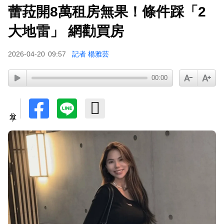
蕾菈開8萬租房無果！條件踩「2
大地雷」 網勸買房
2026-04-20
09:57
記者 楊雅芸
00:00
分享