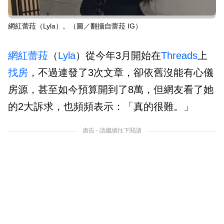
網紅蕾菈（Lyla）。（圖／翻攝自蕾菈 IG）
網紅
蕾菈
（
Lyla
）從今年3月開始在
Threads
上
找房
，不過連發了3次文章，卻依舊沒能有心儀
房源，甚至如今預算開到了8萬，但網友看了她
的2大訴求，也頻頻表示：「真的很難。」
廣告 - 請繼續往下閱讀