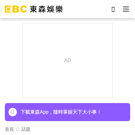
劉真
影片
7-eleven
女優
網紅
于朦朧
ian
謝侑芯
下載東森App，隨時掌握天下大小事！
首頁
話題