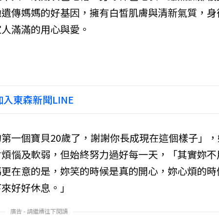
她遺傳媽媽的好基因，擁有白皙肌膚與清新氣質，身
家人滿滿的用心與愛。
入東森新聞LINE
第一個寶貝20歲了，謝謝你長成現在這個樣子」，
會煩惱及軟弱，但始終努力過好每一天，「其實妳不
媽更在意的是，妳笑的時候是真的開心，妳心煩的時
下來好好休息。」
廣告 - 請繼續往下閱讀