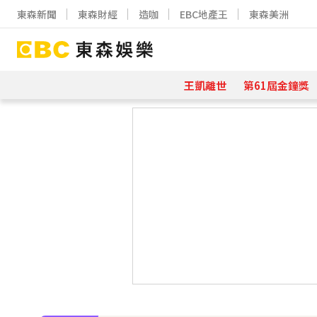
東森新聞
東森財經
造咖
EBC地產王
東森美洲
王凱離世
第61屆金鐘獎