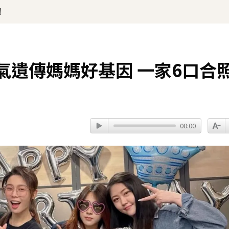
！
氣遺傳媽媽好基因 一家6口合
00:00