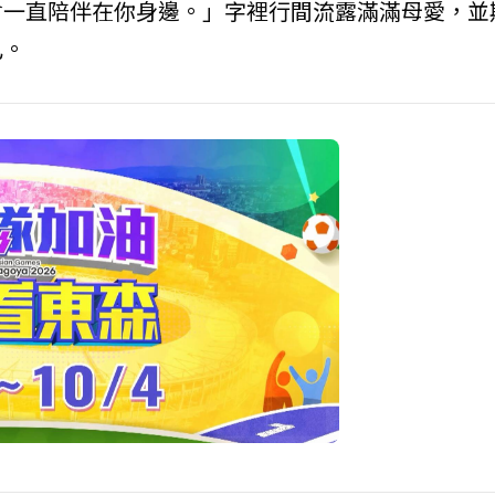
會一直陪伴在你身邊。」字裡行間流露滿滿母愛，並
己。