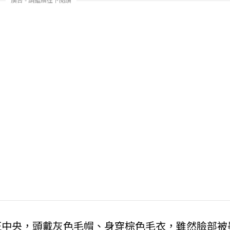
正中央，頭戴灰色毛帽、身穿棕色毛衣，雖然臉部被