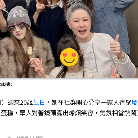
綺臉書）
日）迎來20歲
生日
，她在社群開心分享一家人齊聚
慶
與蛋糕，眾人對著鏡頭露出燦爛笑容，氣氛相當熱鬧
廣告 - 請繼續往下閱讀