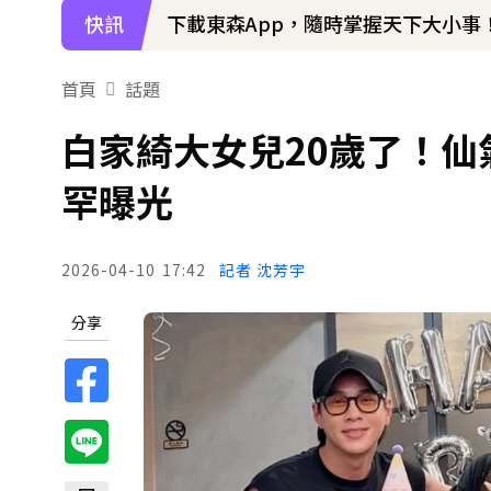
快訊
下載東森App，隨時掌握天下大小事
首頁
話題
白家綺大女兒20歲了！仙
罕曝光
2026-04-10
17:42
記者 沈芳宇
分享