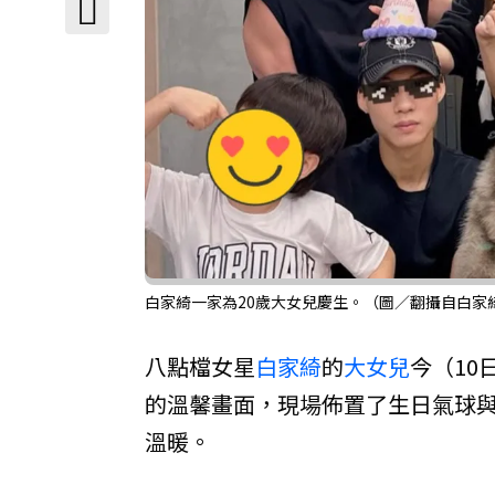
白家綺一家為20歲大女兒慶生。（圖／翻攝自白家
八點檔女星
白家綺
的
大女兒
今（10
的溫馨畫面，現場佈置了生日氣球
溫暖。