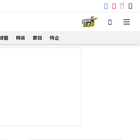
綜藝
時尚
節目
特企