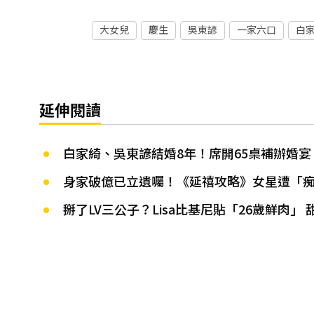
大女兒
慶生
吳東諺
一家六口
白
延伸閱讀
白家綺、吳東諺結婚8年！席開65桌補辦婚宴
身家破億已立遺囑！《延禧攻略》女星遭「
掰了LV三公子？Lisa比基尼貼「26歲鮮肉」