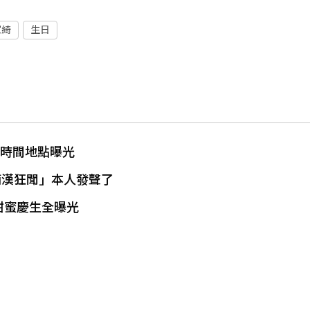
家綺
生日
 時間地點曝光
痴漢狂聞」本人發聲了
 甜蜜慶生全曝光