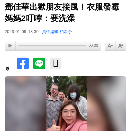
鄧佳華出獄朋友接風！衣服發霉
媽媽2叮嚀：要洗澡
2026-01-09
13:30
責任編輯 柏淨予
00:00
分享