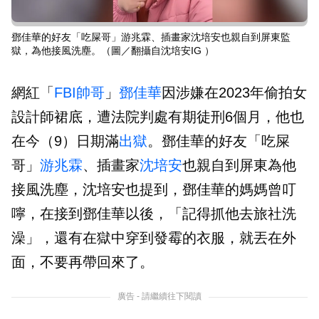
鄧佳華的好友「吃屎哥」游兆霖、插畫家沈培安也親自到屏東監
獄，為他接風洗塵。（圖／翻攝自沈培安IG ）
網紅「
FBI帥哥
」
鄧佳華
因涉嫌在2023年偷拍女
設計師裙底，遭法院判處有期徒刑6個月，他也
在今（9）日期滿
出獄
。鄧佳華的好友「吃屎
哥」
游兆霖
、插畫家
沈培安
也親自到屏東為他
接風洗塵，沈培安也提到，鄧佳華的媽媽曾叮
嚀，在接到鄧佳華以後，「記得抓他去旅社洗
澡」，還有在獄中穿到發霉的衣服，就丟在外
面，不要再帶回來了。
廣告 - 請繼續往下閱讀