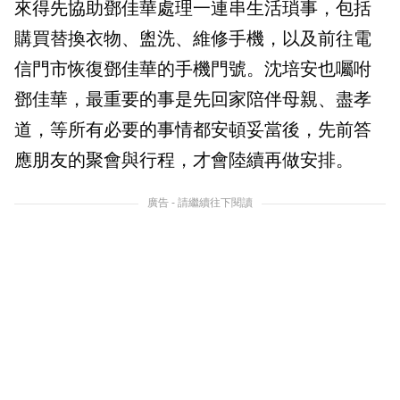
來得先協助鄧佳華處理一連串生活瑣事，包括
購買替換衣物、盥洗、維修手機，以及前往電
信門市恢復鄧佳華的手機門號。沈培安也囑咐
鄧佳華，最重要的事是先回家陪伴母親、盡孝
道，等所有必要的事情都安頓妥當後，先前答
應朋友的聚會與行程，才會陸續再做安排。
廣告 - 請繼續往下閱讀