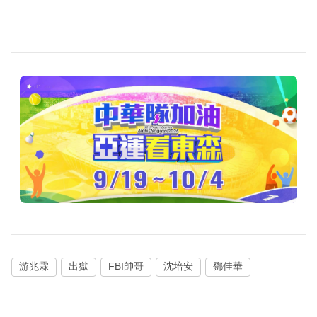
游兆霖
出獄
FBI帥哥
沈培安
鄧佳華