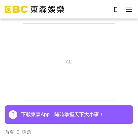
劉真
影片
7-eleven
女優
網紅
ian
于朦朧
謝侑芯
下載東森App，隨時掌握天下大小事！
首頁
話題