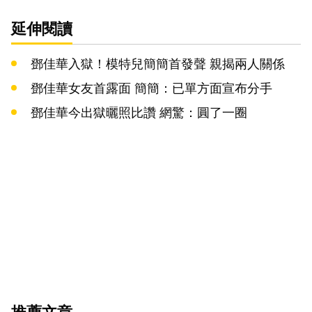
延伸閱讀
鄧佳華入獄！模特兒簡簡首發聲 親揭兩人關係
鄧佳華女友首露面 簡簡：已單方面宣布分手
鄧佳華今出獄曬照比讚 網驚：圓了一圈