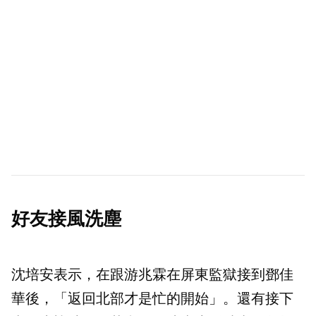
好友接風洗塵
沈培安表示，在跟游兆霖在屏東監獄接到鄧佳
華後，「返回北部才是忙的開始」。還有接下