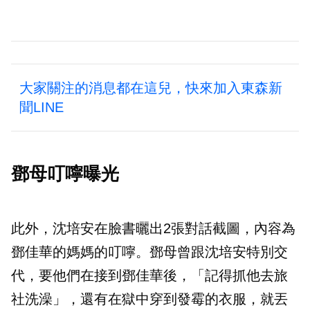
大家關注的消息都在這兒，快來加入東森新
聞LINE
鄧母叮嚀曝光
此外，沈培安在臉書曬出2張對話截圖，內容為
鄧佳華的媽媽的叮嚀。鄧母曾跟沈培安特別交
代，要他們在接到鄧佳華後，「記得抓他去旅
社洗澡」，還有在獄中穿到發霉的衣服，就丟