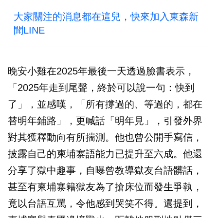
大家關注的消息都在這兒，快來加入東森新
聞LINE
晚安小雞在2025年最後一天透過臉書表示，
「2025年走到尾聲，終於可以說一句：快到
了」，並感嘆，「所有撐過的、等過的，都在
替明年鋪路」，更喊話「明年見」，引發外界
對其獲釋動向有所揣測。他也曾公開手寫信，
披露自己的柬埔寨語能力已提升至六成。他還
分享了獄中趣事，自曝曾教導獄友台語髒話，
甚至有柬埔寨籍獄友為了搶床位而發生爭執，
竟以台語互罵，令他感到哭笑不得。還提到，