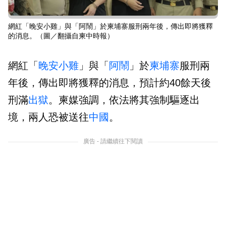
網紅「晚安小雞」與「阿鬧」於柬埔寨服刑兩年後，傳出即將獲釋
的消息。（圖／翻攝自柬中時報）
網紅「
晚安小雞
」與「
阿鬧
」於
柬埔寨
服刑兩
年後，傳出即將獲釋的消息，預計約40餘天後
刑滿
出獄
。柬媒強調，依法將其強制驅逐出
境，兩人恐被送往
中國
。
廣告 - 請繼續往下閱讀