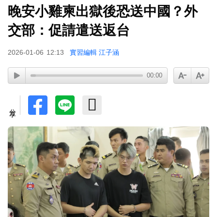
晚安小雞柬出獄後恐送中國？外
天后御用化妝師陳聆薇病逝！張韶涵返台送別首發
聲：依舊無法相信
交部：促請遣送返台
下載東森App，隨時掌握天下大小事！
2026-01-06
12:13
實習編輯 江子涵
48歲男星直播突亮刀自殘！「全裸滿身血」警急
00:00
破門 家屬發聲曝現況
分享