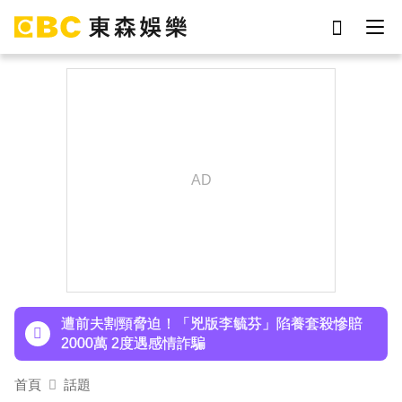
劉真
影片
于朦朧
ian
7-eleven
網紅
女優
謝侑芯
下載東森App，隨時掌握天下大小事！
48歲男星直播突亮刀自殘！「全裸滿身血」警急
破門 家屬發聲曝現況
遭前夫割頸脅迫！「兇版李毓芬」陷養套殺慘賠
2000萬 2度遇感情詐騙
停更1個月全面復工！蔡阿嘎甩抄襲爭議「開拍新
首頁
話題
企劃」二伯IG也更新