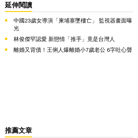
延伸閱讀
中國23歲女導演「柬埔寨墜樓亡」 監視器畫面曝
光
林俊傑罕認愛 新戀情「推手」竟是台灣人
離婚又背債！王俐人爆離婚小7歲老公 6字吐心聲
推薦文章