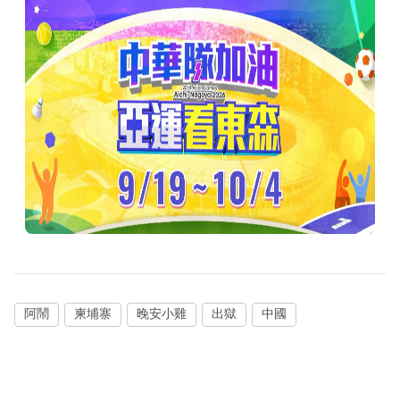
阿鬧
柬埔寨
晚安小雞
出獄
中國