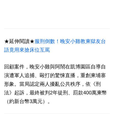
★延伸閱讀★
服刑倒數！晚安小雞教柬獄友台
語竟用來搶床位互罵
回顧案件，晚安小雞與阿鬧在凱博園區自導自
演遭軍人追捕、毆打的驚悚直播，重創柬埔寨
形象。當局認定兩人擾亂公共秩序，依《刑
法》起訴，最終被判2年徒刑、罰款400萬柬幣
（約新台幣3萬元）。