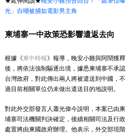
★延伸閱讀★
晚安小雞預告回台！「親筆信曝
光」自嘲被捕如電影男主角
柬埔寨一中政策恐影響遣返去向
根據《
柬中時報
》報導，晚安小雞與阿鬧獲釋
後，將依法強制驅逐出境，據悉柬埔寨不承認
台灣政府，對此傳出兩人將被遣送到中國，不
過目前相關單位仍未做出遣送目的地說明。
對此外交部發言人蕭光偉今說明，本案已由柬
埔寨司法機關判決確定，後續相關司法及行政
處置將由柬國政府辦理。他表示，外交部現階