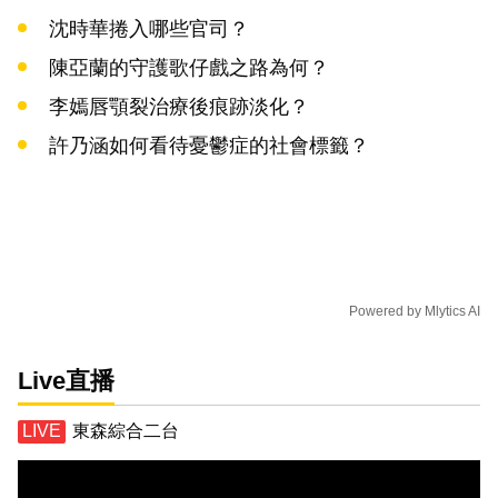
沈時華捲入哪些官司？
陳亞蘭的守護歌仔戲之路為何？
李嫣唇顎裂治療後痕跡淡化？
許乃涵如何看待憂鬱症的社會標籤？
Powered by
Mlytics AI
Live直播
東森綜合二台