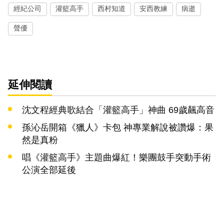
經紀公司
灌籃高手
西村知道
安西教練
病逝
聲優
延伸閱讀
沈文程經典歌結合「灌籃高手」神曲 69歲飆高音
孫沁岳開箱《獵人》卡包 神專業解說被讚爆：果
然是真粉
唱《灌籃高手》主題曲爆紅！樂團鼓手突動手術
公演全部延後