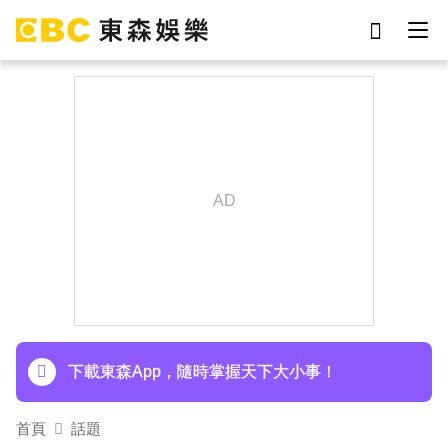
劉真
影片
7-eleven
女優
網紅
ian
于朦朧
謝侑芯
下載東森App，隨時掌握天下大小事！
首頁
話題