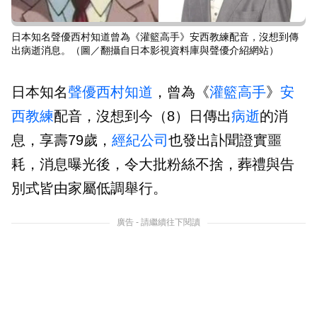
日本知名聲優西村知道曾為《灌籃高手》安西教練配音，沒想到傳
出病逝消息。（圖／翻攝自日本影視資料庫與聲優介紹網站）
日本知名
聲優
西村知道
，曾為《
灌籃高手
》
安
西教練
配音，沒想到今（8）日傳出
病逝
的消
息，享壽79歲，
經紀公司
也發出訃聞證實噩
耗，消息曝光後，令大批粉絲不捨，葬禮與告
別式皆由家屬低調舉行。
廣告 - 請繼續往下閱讀