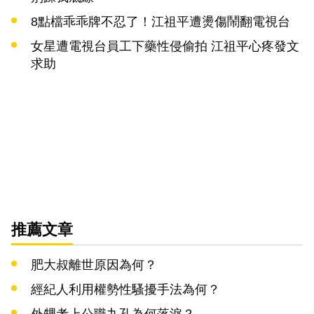
8點檔乖乖牌不忍了！江祖平遭燙傷鬧翻電視台
女星遭電視台員工下藥性侵偷拍 江祖平心疼發文
求助
推薦文章
肥大叔離世原因為何？
經紀人利用權勢性騷擾手法為何？
外甥考上公職九孔為何落淚？