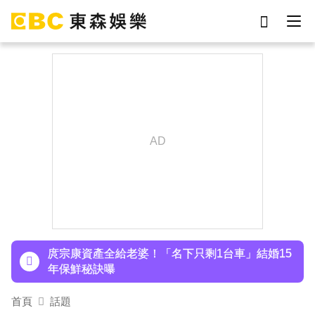
劉真
影片
7-eleven
女優
ian
網紅
謝侑芯
于朦朧
下載東森App，隨時掌握天下大小事！
八點檔女神美照遭放大腳趾！被酸「暗沉皺褶」本
人無奈回應
庹宗康資產全給老婆！「名下只剩1台車」結婚15
年保鮮秘訣曝
百萬網紅失蹤3年遇害！遭閨密設局赴菲「綁架撕
首頁
話題
票」千萬贖金救不回