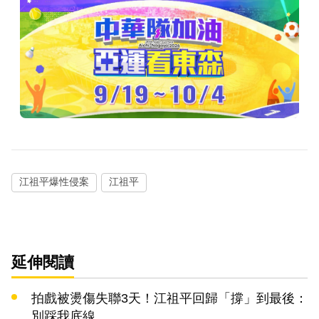
江祖平爆性侵案
江祖平
延伸閱讀
拍戲被燙傷失聯3天！江祖平回歸「撐」到最後：
別踩我底線