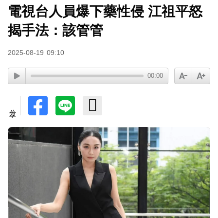
電視台人員爆下藥性侵 江祖平怒
派助理颱風天護植栽！愛莉莎莎挨轟「命不如植
物」反擊：不會被吹出去
揭手法：該管管
下載東森App，隨時掌握天下大小事！
2025-08-19
09:10
八點檔女神美照遭放大腳趾！被酸「暗沉皺褶」本
00:00
人無奈回應
分享