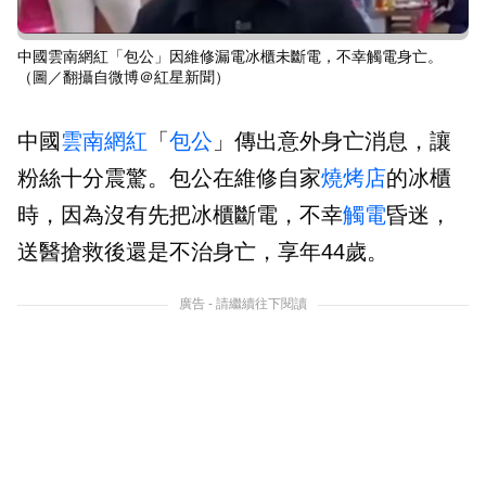
中國雲南網紅「包公」因維修漏電冰櫃未斷電，不幸觸電身亡。
（圖／翻攝自微博＠紅星新聞）
中國
雲南
網紅
「
包公
」傳出意外身亡消息，讓
粉絲十分震驚。包公在維修自家
燒烤店
的冰櫃
時，因為沒有先把冰櫃斷電，不幸
觸電
昏迷，
送醫搶救後還是不治身亡，享年44歲。
廣告 - 請繼續往下閱讀