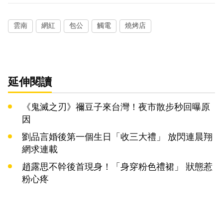
雲南
網紅
包公
觸電
燒烤店
延伸閱讀
《鬼滅之刃》禰豆子來台灣！夜市散步秒回曝原
因
劉品言婚後第一個生日「收三大禮」 放閃連晨翔
網求連載
趙露思不幹後首現身！「身穿粉色禮裙」 狀態惹
粉心疼