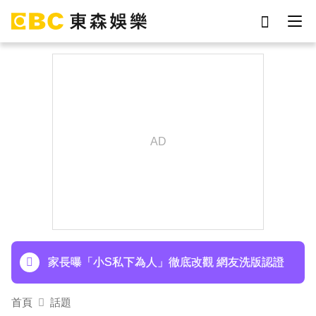
劉真
影片
7-eleven
女優
網紅
ian
于朦朧
謝侑芯
下載東森App，隨時掌握天下大小事！
寬魚營收衰退 「點名王心凌、楊丞琳」網笑翻：
太誠實
家長曝「小S私下為人」徹底改觀 網友洗版認證
首頁
話題
下載東森App，隨時掌握天下大小事！