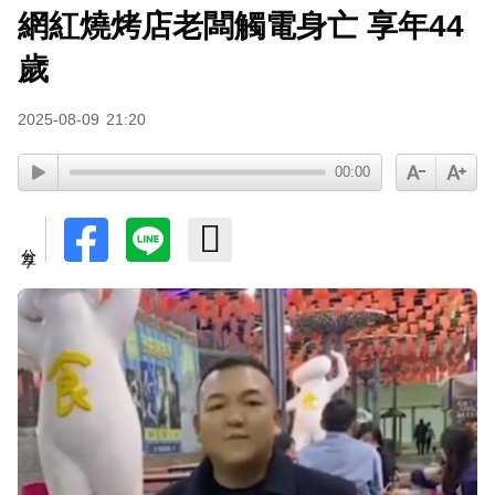
網紅燒烤店老闆觸電身亡 享年44
寬魚營收衰退 「點名王心凌、楊丞琳」網笑翻：
太誠實
歲
2025-08-09
21:20
00:00
分享