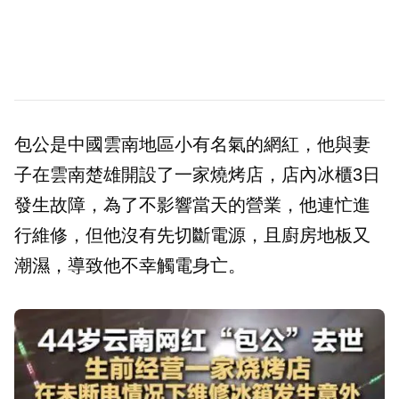
包公是中國雲南地區小有名氣的網紅，他與妻
子在雲南楚雄開設了一家燒烤店，店內冰櫃3日
發生故障，為了不影響當天的營業，他連忙進
行維修，但他沒有先切斷電源，且廚房地板又
潮濕，導致他不幸觸電身亡。