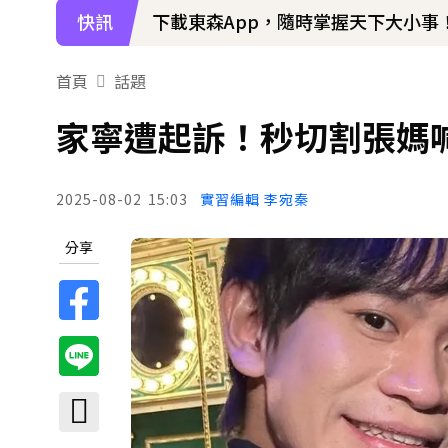
快訊
下載東森App，隨時掌握天下大小事
首頁
話題
家寧遭起訴！秒切割張媽喊冤
2025-08-02
15:03
實習編輯 李宛秦
分享