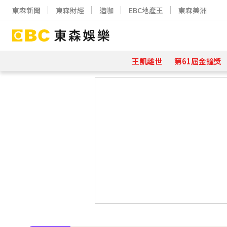
東森新聞
東森財經
造咖
EBC地產王
東森美洲
王凱離世
第61屆金鐘獎