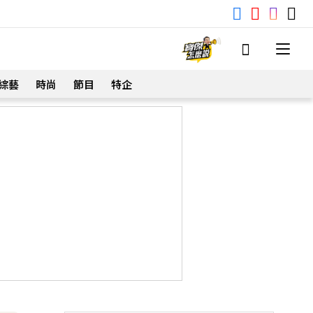
綜藝
時尚
節目
特企