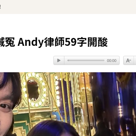
！
 Andy律師59字開酸
00:00