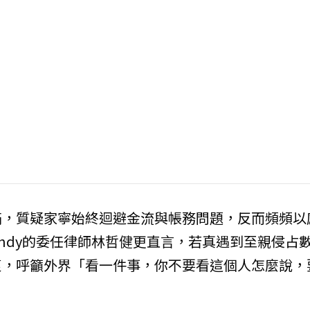
滿，質疑家寧始終迴避金流與帳務問題，反而頻頻以
ndy的委任律師林哲健更直言，若真遇到至親侵占
衷，呼籲外界「看一件事，你不要看這個人怎麼說，