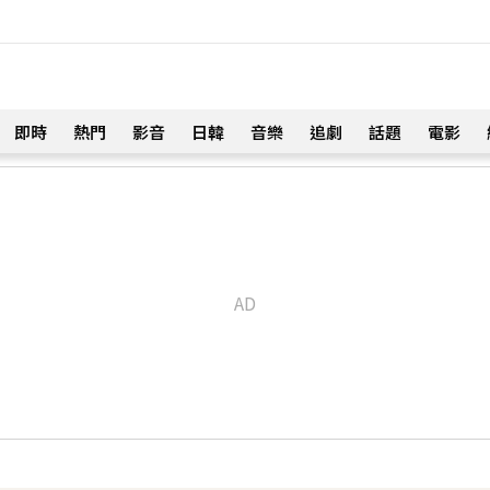
即時
熱門
影音
日韓
音樂
追劇
話題
電影