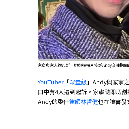
家寧與家人遭起訴，她卻還拍片控訴Andy交往期間
YouTuber
「
眾量級
」Andy與家
口中有4人遭到起訴。家寧隨即切割
Andy的委任
律師
林哲健
也在臉書發