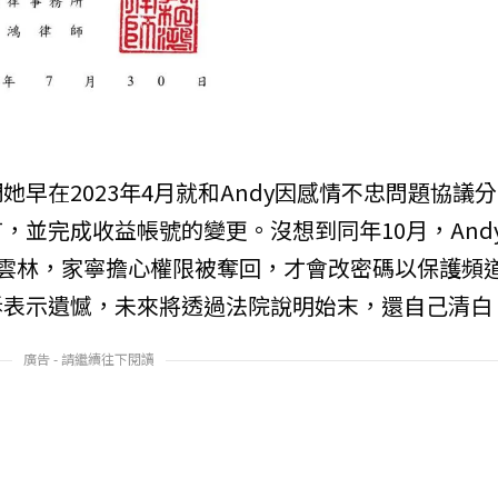
早在2023年4月就和Andy因感情不忠問題協議分
，並完成收益帳號的變更。沒想到同年10月，And
地址改回雲林，家寧擔心權限被奪回，才會改密碼以保護頻
訴表示遺憾，未來將透過法院說明始末，還自己清白
廣告 - 請繼續往下閱讀