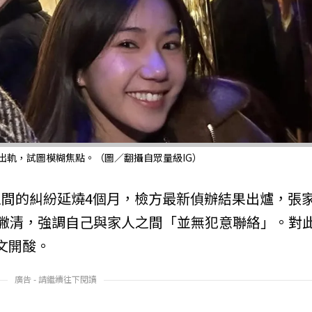
出軌，試圖模糊焦點。（圖／翻攝自眾量級IG）
寧之間的糾紛延燒4個月，檢方最新偵辦結果出爐，張家
撇清，強調自己與家人之間「並無犯意聯絡」。對
文開酸。
廣告 - 請繼續往下閱讀