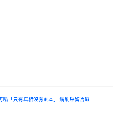
！再嗆「只有真相沒有劇本」 網刷爆留言區