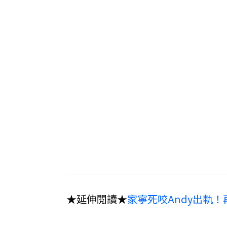
★延伸閱讀★
家寧死咬Andy出軌