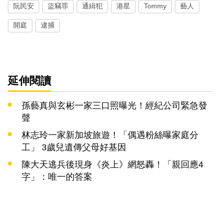
阮民安
盜竊罪
通緝犯
港星
Tommy
藝人
開庭
逮捕
延伸閱讀
孫藝真與玄彬一家三口照曝光！經紀公司緊急發
聲
林志玲一家新加坡旅遊！「偶遇粉絲曝家庭分
工」 3歲兒遺傳父母好基因
陳大天逃兵後現身《炎上》網怒轟！「親回應4
字」：唯一的答案