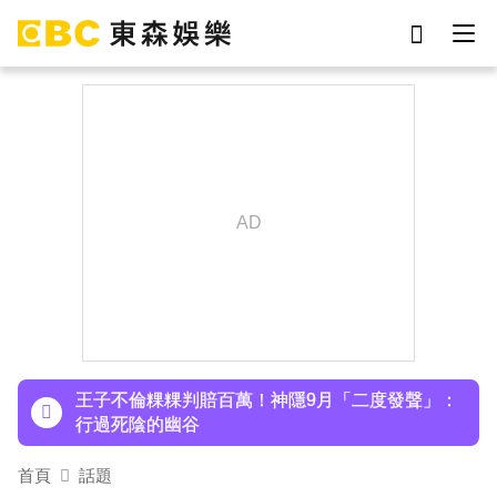
劉真
影片
7-eleven
女優
ian
網紅
謝侑芯
于朦朧
下載東森App，隨時掌握天下大小事！
小24歲女友背景遭起底！姜厚任12點聲明「駁小
三傳聞」：你在講三小？
王子不倫粿粿判賠百萬！神隱9月「二度發聲」：
行過死陰的幽谷
首頁
話題
下載東森App，隨時掌握天下大小事！