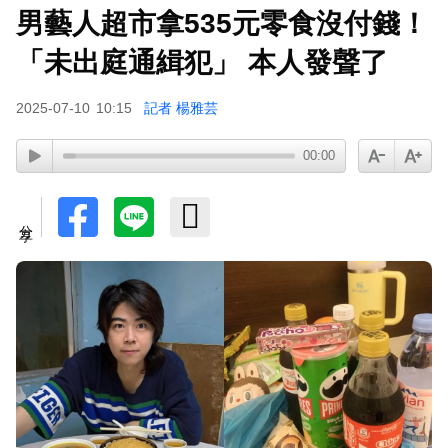
男藝人超市拿535元零食沒付錢！
小24歲女友背景遭起底！姜厚任12點聲明「駁小
三傳聞」：你在講三小？
「未出庭通緝犯」 本人發聲了
2025-07-10
10:15
記者 楊雅芸
00:00
分享