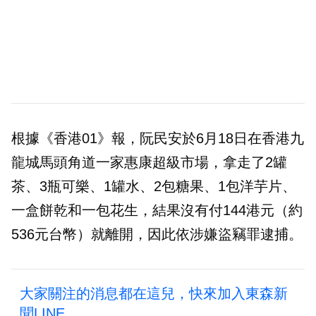
根據《香港01》報，阮民安於6月18日在香港九
龍城馬頭角道一家惠康超級市場，拿走了2罐
茶、3瓶可樂、1罐水、2包糖果、1包洋芋片、
一盒餅乾和一包花生，結果沒有付144港元（約
536元台幣）就離開，因此依涉嫌盜竊罪逮捕。
大家關注的消息都在這兒，快來加入東森新
聞LINE