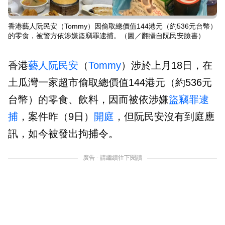
香港藝人阮民安（Tommy）因偷取總價值144港元（約536元台幣）
的零食，被警方依涉嫌盜竊罪逮捕。（圖／翻攝自阮民安臉書）
香港
藝人
阮民安
（
Tommy
）涉於上月18日，在
土瓜灣一家超市偷取總價值144港元（約536元
台幣）的零食、飲料，因而被依涉嫌
盜竊罪
逮
捕
，案件昨（9日）
開庭
，但阮民安沒有到庭應
訊，如今被發出拘捕令。
廣告 - 請繼續往下閱讀