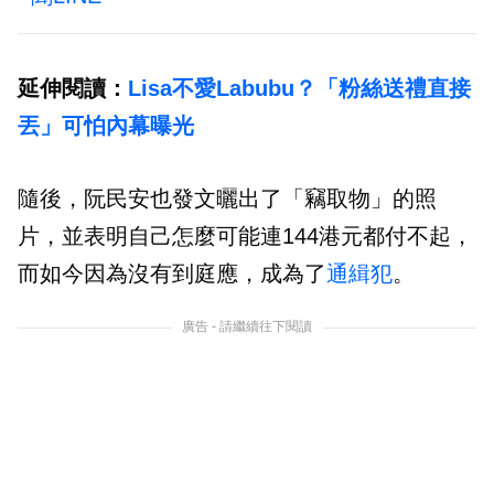
延伸閱讀：
Lisa不愛Labubu？「粉絲送禮直接
丟」可怕內幕曝光
隨後，阮民安也發文曬出了「竊取物」的照
片，並表明自己怎麼可能連144港元都付不起，
而如今因為沒有到庭應，成為了
通緝犯
。
廣告 - 請繼續往下閱讀