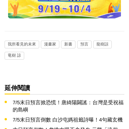
我所看見的未來
漫畫家
新書
預言
龍樹諒
竜樹 諒
延伸閱讀
7/5末日預言掀恐慌！唐綺陽闢謠：台灣是受祝福
的島嶼
7/5末日預言倒數 白沙屯媽祖籤詩曝！4句藏玄機