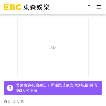
劉真
影片
7-eleven
女優
ian
網紅
謝侑芯
于朦朧
下載東森App，隨時掌握天下大小事！
胡瓜挑戰韓團爆紅「震胸舞」！賣力狂震笑翻全場
慘被虧：是在震肚子？
吳建豪迎48歲生日！周渝民苦練吉他送祝福 阿信
揭3人私下面
許富凱暴瘦7公斤登台！「臉明顯凹陷」嚇壞媽媽
首頁
話題
父親節憶亡父淚崩