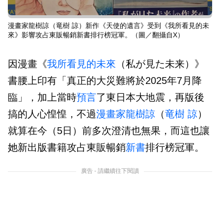
漫畫家龍樹諒（竜樹 諒）新作《天使的遺言》受到《我所看見的未
來》影響攻占東販暢銷新書排行榜冠軍。（圖／翻攝自X）
因漫畫《
我所看見的未來
（私が見た未来）》
書腰上印有「真正的大災難將於2025年7月降
臨」，加上當時
預言
了東日本大地震，再版後
搞的人心惶惶，不過
漫畫家
龍樹諒
（
竜樹 諒
）
就算在今（5日）前多次澄清也無果，而這也讓
她新出版書籍攻占東販暢銷
新書
排行榜冠軍。
廣告 - 請繼續往下閱讀