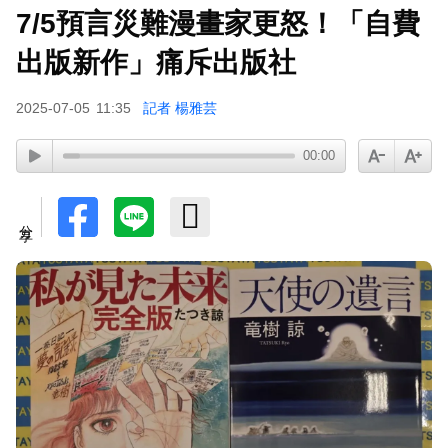
7/5預言災難漫畫家更怒！「自費
下載東森App，隨時掌握天下大小事！
出版新作」痛斥出版社
胡瓜挑戰韓團爆紅「震胸舞」！賣力狂震笑翻全場
2025-07-05
11:35
記者 楊雅芸
慘被虧：是在震肚子？
00:00
分享