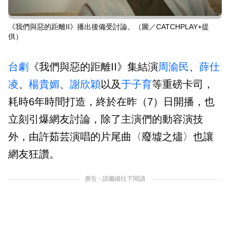
《我們與惡的距離II》播出後備受討論。（圖／CATCHPLAY+提
供）
台劇
《我們與惡的距離II》集結演
周渝民
、
薛仕
凌
、
楊貴媚
、
謝欣穎
以及
于子育
等重磅卡司，
耗時6年時間打造，終於在昨（7）日開播，也
立刻引爆網友討論，除了主演們的動容演技
外，由許茹芸演唱的片尾曲〈廢墟之燼〉也讓
網友狂讚。
廣告 - 請繼續往下閱讀