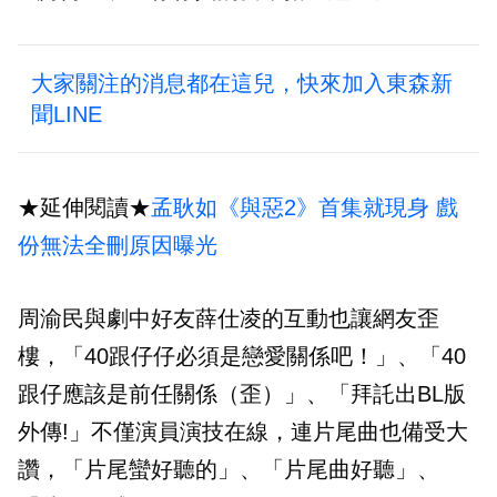
大家關注的消息都在這兒，快來加入東森新
聞LINE
★延伸閱讀★
孟耿如《與惡2》首集就現身 戲
份無法全刪原因曝光
周渝民與劇中好友薛仕凌的互動也讓網友歪
樓，「40跟仔仔必須是戀愛關係吧！」、「40
跟仔應該是前任關係（歪）」、「拜託出BL版
外傳!」不僅演員演技在線，連片尾曲也備受大
讚，「片尾蠻好聽的」、「片尾曲好聽」、