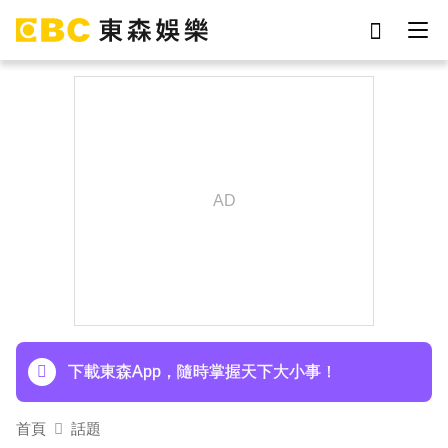
劉真
影片
于朦朧
女優
網紅
ian
7-eleven
謝侑芯
下載東森App，隨時掌握天下大小事！
首頁
話題