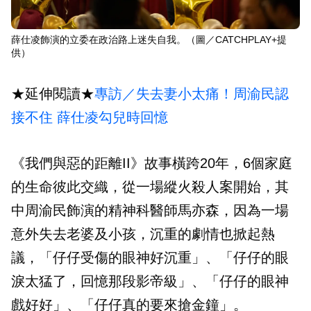
薛仕凌飾演的立委在政治路上迷失自我。（圖／CATCHPLAY+提
供）
★延伸閱讀★
專訪／失去妻小太痛！周渝民認
接不住 薛仕凌勾兒時回憶
《我們與惡的距離II》故事橫跨20年，6個家庭
的生命彼此交織，從一場縱火殺人案開始，其
中周渝民飾演的精神科醫師馬亦森，因為一場
意外失去老婆及小孩，沉重的劇情也掀起熱
議，「仔仔受傷的眼神好沉重」、「仔仔的眼
淚太猛了，回憶那段影帝級」、「仔仔的眼神
戲好好」、「仔仔真的要來搶金鐘」。