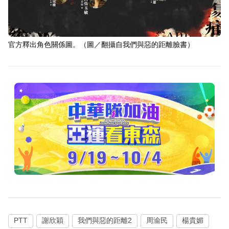
官方釋出角色關係圖。（圖／翻攝自我們與惡的距離臉書）
PTT
謝欣穎
我們與惡的距離2
周渝民
楊貴媚