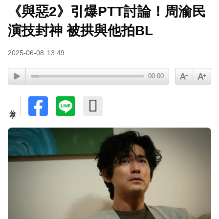
《與惡2》引爆PTT討論！周渝民
演技封神 被拱與他拍BL
2025-06-08
13:49
00:00
分享