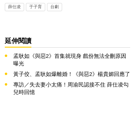
薛仕凌
于子育
台劇
延伸閱讀
孟耿如《與惡2》首集就現身 戲份無法全刪原因
曝光
黃子佼、孟耿如爆離婚！《與惡2》楊貴媚回應了
專訪／失去妻小太痛！周渝民認接不住 薛仕凌勾
兒時回憶