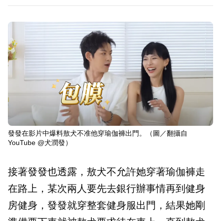
發發在影片中爆料敖犬不准他穿瑜伽褲出門。（圖／翻攝自
YouTube @犬潤發）
接著發發也透露，敖犬不允許她穿著瑜伽褲走
在路上，某次兩人要先去銀行辦事情再到健身
房健身，發發就穿整套健身服出門，結果她剛