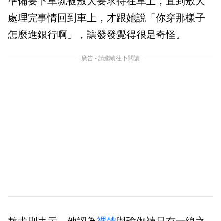
準備要下車就被敖犬要求待在車上，直到敖犬
處理完事情回到車上，才跟她說「你穿那樣子
怎麼進銀行啊」，讓發發覺得很是奇怪。
廣告 - 請繼續往下閱讀
敖犬則表示，他認為
裸體
與瑜伽褲只有一線之