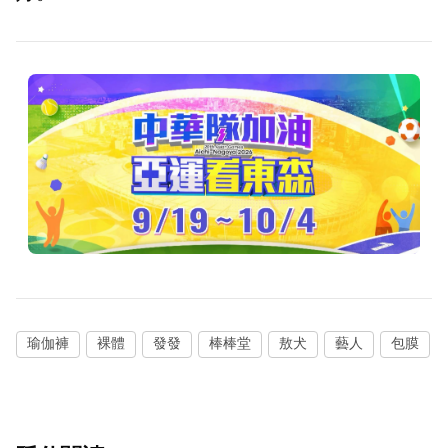
瑜伽褲
裸體
發發
棒棒堂
敖犬
藝人
包膜