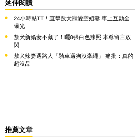
延伸閱讀
24小時黏TT！直擊敖犬寵愛空姐妻 車上互動全
曝光
敖犬新婚妻不藏了！曬8張白色辣照 本尊留言放
閃
敖犬辣妻遇路人「騎車遛狗沒牽繩」 痛批：真的
超沒品
推薦文章