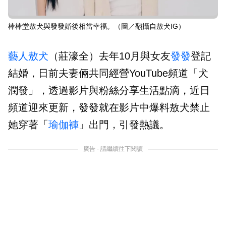
棒棒堂敖犬與發發婚後相當幸福。（圖／翻攝自敖犬IG）
藝人
敖犬
（莊濠全）去年10月與女友
發發
登記
結婚，日前夫妻倆共同經營YouTube頻道「犬
潤發」，透過影片與粉絲分享生活點滴，近日
頻道迎來更新，發發就在影片中爆料敖犬禁止
她穿著「
瑜伽褲
」出門，引發熱議。
廣告 - 請繼續往下閱讀