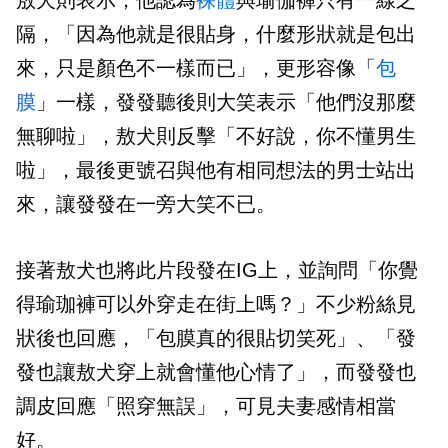
隔，「因為他就是很貼身，什麼形狀就是包出
來，只是顏色不一樣而已」，更形容像「
包
膜
」一樣，發發聽後則大笑表示「他們沒那麼
無聊啦」，敖犬則反擊「不好說，你不懂男生
啦」，最後更號召與他有相同想法的男士站出
來，讓發發在一旁大笑不已。
接著敖犬也將此片段發在IG上，並詢問「
你覺
得瑜珈褲可以外穿走在街上嗎？」不少粉絲見
狀後也回應，「
包膜真的很貼切笑死」、「
發
發也讓敖犬穿上就會懂他心情了」，而發發也
調皮回應「照穿無誤」，可見夫妻感情相當
好。