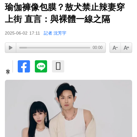
瑜伽褲像包膜？敖犬禁止辣妻穿
上街 直言：與裸體一線之隔
2025-06-02
17:11
記者 沈芳宇
00:00
分享