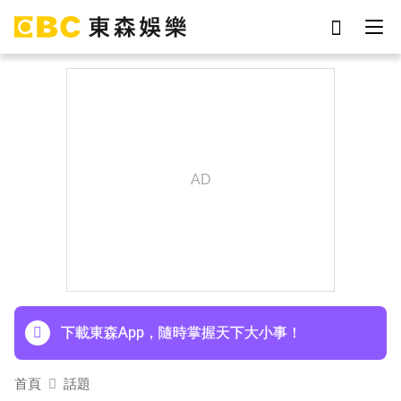
劉真
影片
7-eleven
女優
網紅
ian
于朦朧
謝侑芯
下載東森App，隨時掌握天下大小事！
首頁
話題