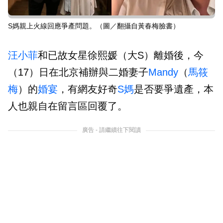
S媽親上火線回應爭產問題。（圖／翻攝自黃春梅臉書）
汪小菲
和已故女星徐熙媛（大S）離婚後，今
（17）日在北京補辦與二婚妻子
Mandy
（
馬筱
梅
）的
婚宴
，有網友好奇
S媽
是否要爭遺產，本
人也親自在留言區回覆了。
廣告 - 請繼續往下閱讀