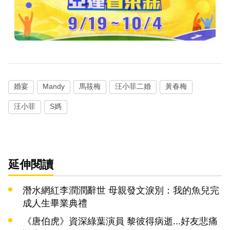
婚宴
Mandy
馬筱梅
汪小菲二婚
黃春梅
汪小菲
S媽
延伸閱讀
潛水網紅李潤潤辭世 母親發文淚別：我的魚兒完
成人生畢業典禮
《唐伯虎》資深綠葉演員 黎彼得病逝...好友悲痛