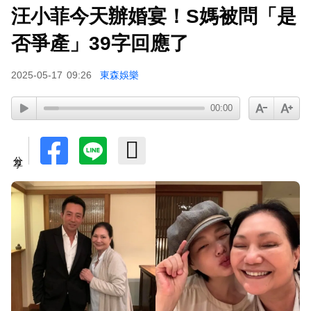
汪小菲今天辦婚宴！S媽被問「是
否爭產」39字回應了
2025-05-17
09:26
東森娛樂
00:00
分享