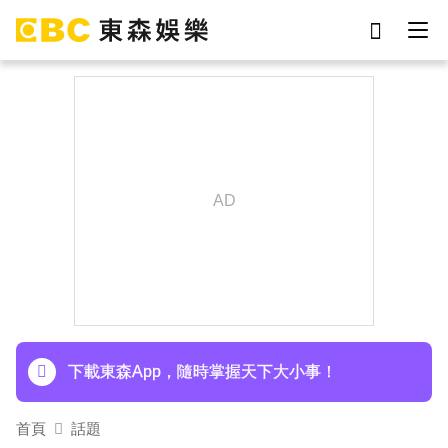
劉真
影片
7-eleven
網紅
女優
ian
于朦朧
謝侑芯
下載東森App，隨時掌握天下大小事！
首頁
話題