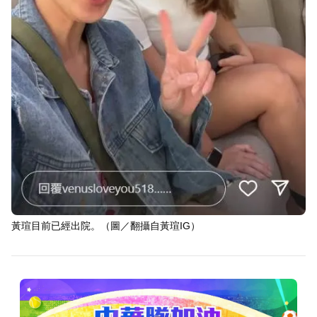
黃瑄目前已經出院。（圖／翻攝自黃瑄IG）