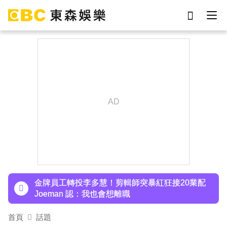
劉真
影片
于朦朧
女優
網紅
ian
7-eleven
謝侑芯
下載東森App，隨時掌握天下大小事！
97萬網紅「肥大叔」驟逝！2天前才開直播 最後身
影曝光粉鼻酸
金牌員工轉投李多慧！剪輯師突暴紅狂接20業配
Joeman 認：我也會想離職
首頁
話題
下載東森App，隨時掌握天下大小事！