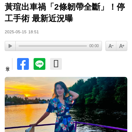
黃瑄出車禍「2條韌帶全斷」！停
97萬網紅「肥大叔」驟逝！2天前才開直播 最後身
影曝光粉鼻酸
工手術 最新近況曝
2025-05-15
18:51
00:00
分享