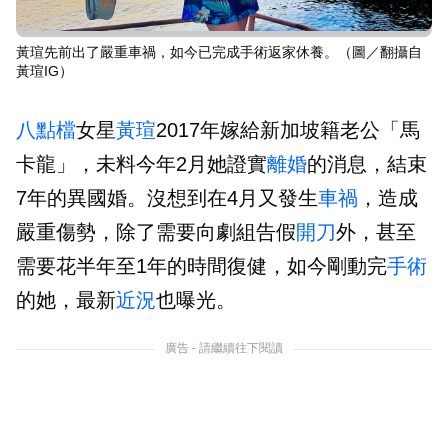
黃瑄先前出了嚴重車禍，如今已完成手術返家休養。（圖／翻攝自
黃瑄IG）
八點檔
女星
黃瑄
2017年嫁給新加坡籍老公「馬
卡龍」，未料今年2月她證實
離婚
的消息，結束
7年的異國婚。沒想到在4月又發生
車禍
，造成
嚴重傷勢，除了需要向劇組告假
開刀
外，甚至
需要花半年至1年的時間復健，如今剛動完
手術
的她，最新
近況
也曝光。
廣告 - 請繼續往下閱讀