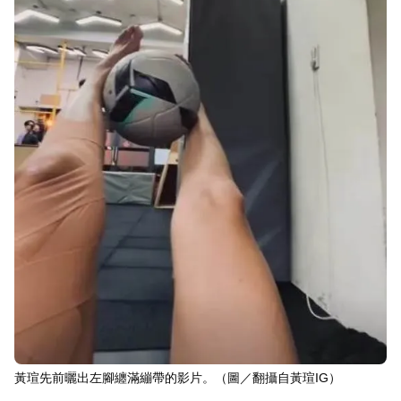
黃瑄先前曬出左腳纏滿繃帶的影片。（圖／翻攝自黃瑄IG）