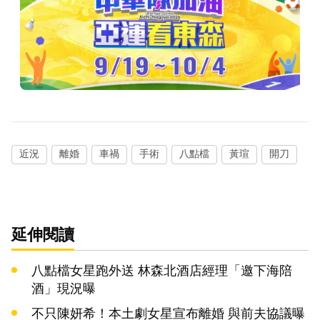
近況
離婚
車禍
手術
八點檔
黃瑄
開刀
延伸閱讀
八點檔女星跑外送 林森北酒店經理「邀下海陪
酒」現況曝
不只陳妍希！本土劇女星宣布離婚 與前夫協議曝