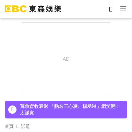
劉真
影片
7-eleven
女優
網紅
ian
下載東森App，隨時掌握天下大小事！
于朦朧
謝侑芯
涉製毒、跨國販毒！埃及女星被判死刑
美國抗癌網紅拒安寧！家屬證實死訊 得年26歲
寬魚營收衰退 「點名王心凌、楊丞琳」網笑翻：
太誠實
首頁
話題
家長曝「小S私下為人」徹底改觀 網友洗版認證