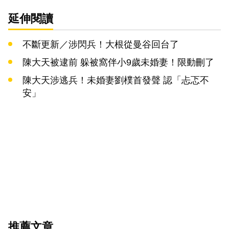
延伸閱讀
不斷更新／涉閃兵！大根從曼谷回台了
陳大天被逮前 躲被窩伴小9歲未婚妻！限動刪了
陳大天涉逃兵！未婚妻劉樸首發聲 認「忐忑不
安」
推薦文章