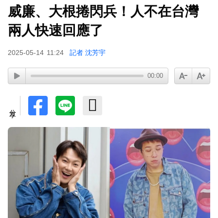
威廉、大根捲閃兵！人不在台灣
下載東森App，隨時掌握天下大小事！
兩人快速回應了
涉製毒、跨國販毒！埃及女星被判死刑
2025-05-14
11:24
記者 沈芳宇
00:00
分享