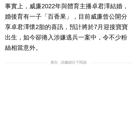
事實上，威廉2
022年與體育主播卓君澤結婚，
婚後育有一子「百香果」，目前威廉曾公開分
享卓君澤懷2胎的喜訊，預計將於7月迎接寶寶
出生，如今卻捲入涉嫌逃兵一案中，令不少粉
絲相當意外。
廣告 - 請繼續往下閱讀