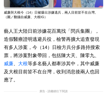
威廉與大根今（14）日被爆出涉嫌逃兵，兩人目前皆不在台灣。
（圖／翻攝自威廉、大根IG）
藝人王大陸日前涉嫌花百萬找「閃兵集團」，
造假醫療證明逃避兵役，檢警再擴大追查發現
有多人涉案，今（14）日檢方兵分多路持搜索
票，將涉案對象帶回，包括陳大天、陳零九、
威廉
、
大根
等多名藝人都牽涉其中，其中威廉
及大根目前皆不在台灣，收到消息後兩人也回
應了。
廣告 - 請繼續往下閱讀