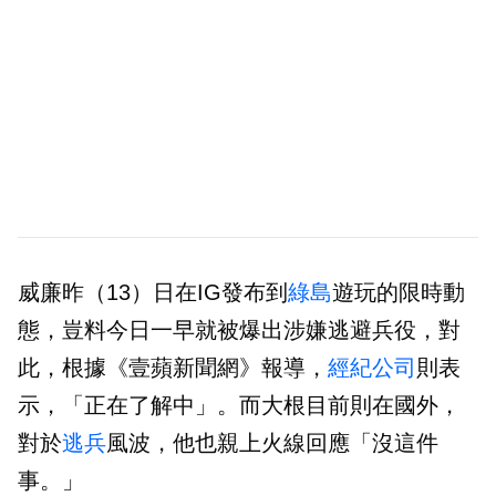
威廉昨（13）日在IG發布到
綠島
遊玩的限時動
態，豈料今日一早就被爆出涉嫌逃避兵役，對
此，根據《壹蘋新聞網》報導，
經紀公司
則表
示，
「正在了解中」。而大根目前則在國外，
對於
逃兵
風波，他也親上火線回應「
沒這件
事。」