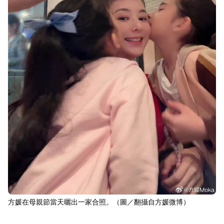
方媛在母親節當天曬出一家合照。（圖／翻攝自方媛微博）