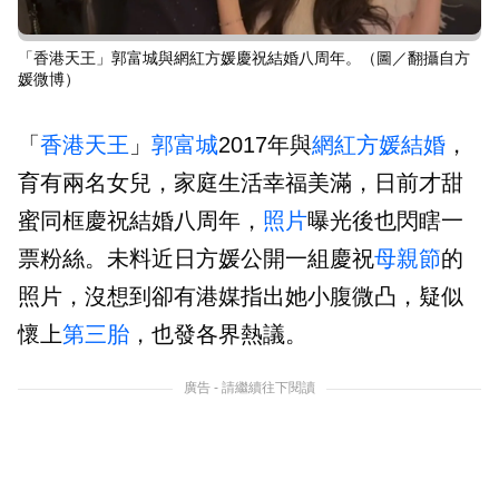
「香港天王」郭富城與網紅方媛慶祝結婚八周年。（圖／翻攝自方
媛微博）
「
香港天王
」
郭富城
2017年與
網紅
方媛
結婚
，
育有兩名女兒，家庭生活幸福美滿，日前才甜
蜜同框慶祝結婚八周年，
照片
曝光後也閃瞎一
票粉絲。未料近日方媛公開一組慶祝
母親節
的
照片，沒想到卻有港媒指出她小腹微凸，疑似
懷上
第三胎
，也發各界熱議。
廣告 - 請繼續往下閱讀