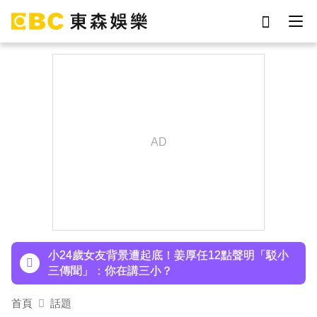
劉真
影片
7-eleven
女優
ian
網紅
謝侑芯
于朦朧
下載東森App，隨時掌握天下大小事！
派助理颱風天護植栽！愛莉莎莎挨轟「命不如植
物」反擊：不會被吹出去
小24歲女友背景遭起底！姜厚任12點聲明「駁小
三傳聞」：你在講三小？
王子不倫粿粿判賠百萬！神隱9月「二度發聲」：
首頁
話題
行過死陰的幽谷