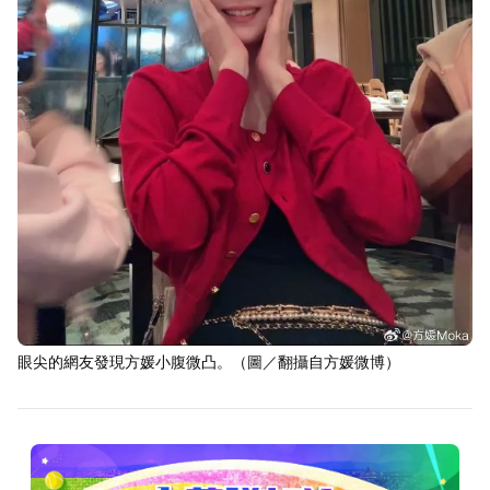
眼尖的網友發現方媛小腹微凸。（圖／翻攝自方媛微博）