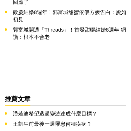
回應了
歡慶結婚8週年！郭富城甜蜜依偎方媛告白：愛如
初見
郭富城開通「Threads」！首發甜曬結婚8週年 網
讚：根本不會老
推薦文章
潘若迪希望透過變裝達成什麼目標？
王凱生前最後一週罹患何種疾病？