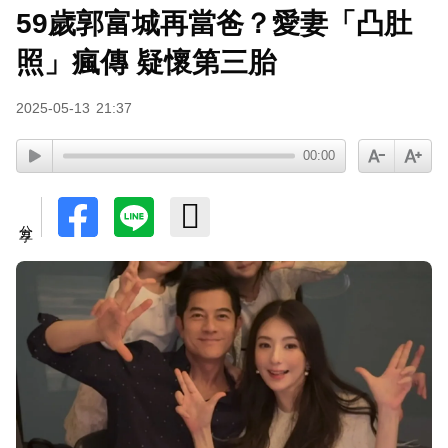
59歲郭富城再當爸？愛妻「凸肚
下載東森App，隨時掌握天下大小事！
照」瘋傳 疑懷第三胎
派助理颱風天護植栽！愛莉莎莎挨轟「命不如植
2025-05-13
21:37
物」反擊：不會被吹出去
00:00
分享