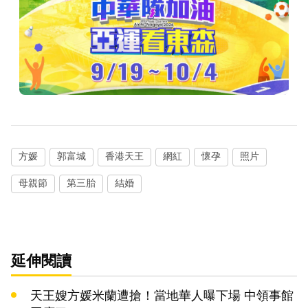
方媛
郭富城
香港天王
網紅
懷孕
照片
母親節
第三胎
結婚
延伸閱讀
天王嫂方媛米蘭遭搶！當地華人曝下場 中領事館