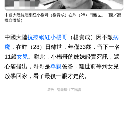
中國大陸抗癌網紅小楊哥（楊貴成）在昨（28）日離世。（圖／翻
攝自微博）
中國大陸
抗癌
網紅
小楊哥
（楊貴成）因不敵
病
魔
，在昨（28）日離世，年僅33歲，留下一名
11歲
女兒
。對此，小楊哥的妹妹證實死訊，還
心痛指出，哥哥是
單親
爸爸，離世前等到女兒
放學回家，看了最後一眼才走的。
廣告 - 請繼續往下閱讀