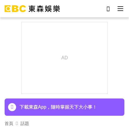
劉真
影片
于朦朧
網紅
女優
ian
7-eleven
謝侑芯
下載東森App，隨時掌握天下大小事！
首頁
話題