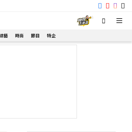
綜藝
時尚
節目
特企