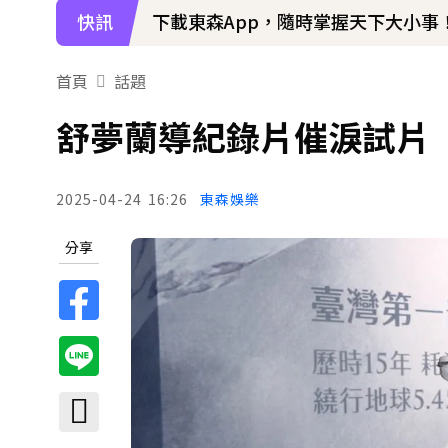
快訊
下載東森App，隨時掌握天下大小事
首頁
話題
舒夢蘭導紀錄片催淚試片
2025-04-24
16:26
東森娛樂
分享