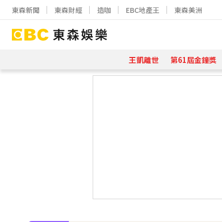
東森新聞
東森財經
造咖
EBC地產王
東森美洲
王凱離世
第61屆金鐘獎