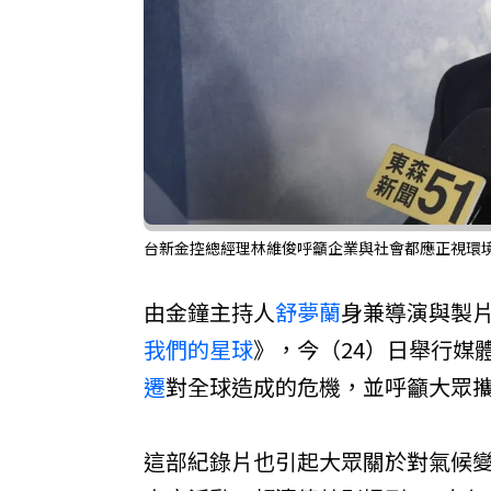
台新金控總經理林維俊呼籲企業與社會都應正視環
由金鐘主持人
舒夢蘭
身兼導演與製片
我們的星球
》，今（24）日舉行媒
遷
對全球造成的危機，並呼籲大眾
這部紀錄片也引起大眾關於對氣候