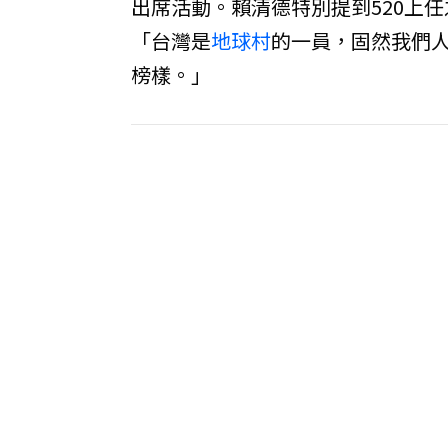
出席活動。賴清德特別提到520上
「台灣是
地球村
的一員，固然我們
榜樣。」