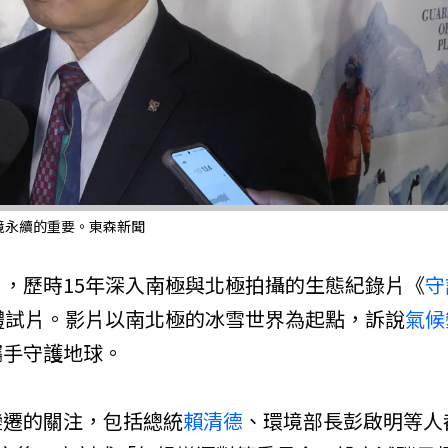
境永續的重要。東森新聞
，歷時15年深入南極與北極拍攝的生態紀錄片《
守
體試片。影片以南北極的冰雪世界為起點，訴說
氣候
攜手守護地球。
變遷的關注，包括總統
賴清德
、環境部長彭啟明等人