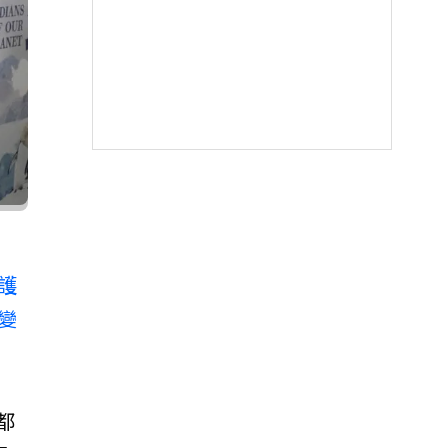
護
變
都