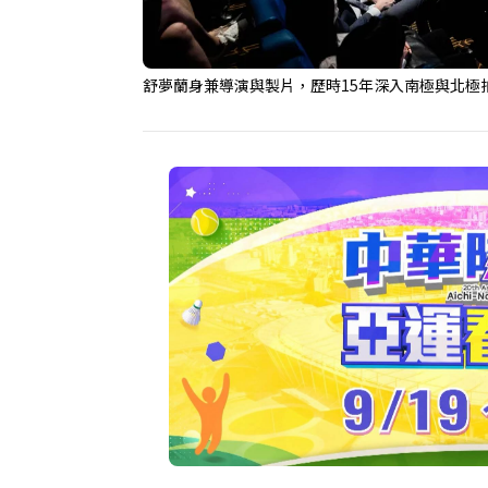
舒夢蘭身兼導演與製片，歷時15年深入南極與北極