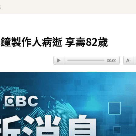
！
鐘製作人病逝 享壽82歲
00:00