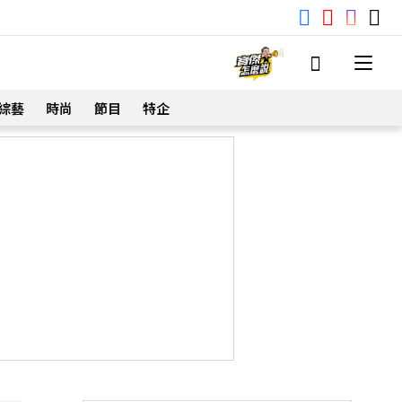
綜藝
時尚
節目
特企