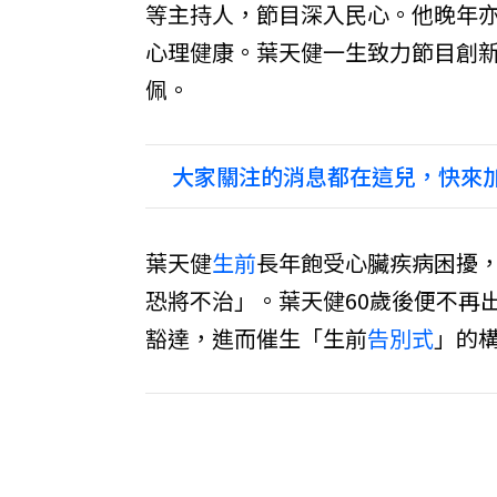
等主持人，節目深入民心。他晚年
心理健康。葉天健一生致力節目創
佩。
大家關注的消息都在這兒，快來加
葉天健
生前
長年飽受心臟疾病困擾，
恐將不治」。葉天健60歲後便不再
豁達，進而催生「生前
告別式
」的