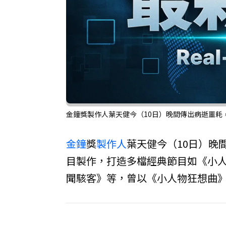
金鐘獎製作人葉天健今（10日）晚間傳出病逝噩耗，
金鐘
獎
製作人
葉天健今（10日）晚
目製作，打造多檔經典節目如《小
聞駭客》等，曾以《小人物狂想曲》榮