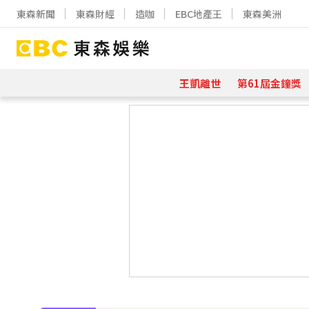
東森新聞
東森財經
造咖
EBC地產王
東森美洲
王凱離世
第61屆金鐘獎