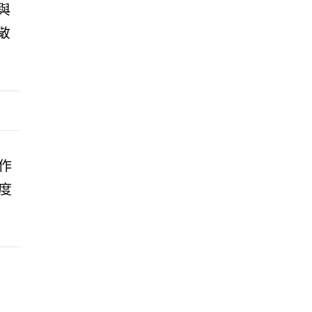
與
敬
作
度