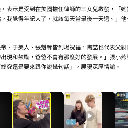
機，表示是受到在美國擔任律師的三女兒啟發，「她
點。我覺得年紀大了，就該每天當最後一天過。」他
張帝、于美人、張魁等皆到場祝福，陶喆也代表父親
的出現和鼓勵，爸爸不會有那麼好的發展。」張小燕
「終究還是要來跟你說幾句話」，展現深厚情誼。
play_arrow
play_arrow