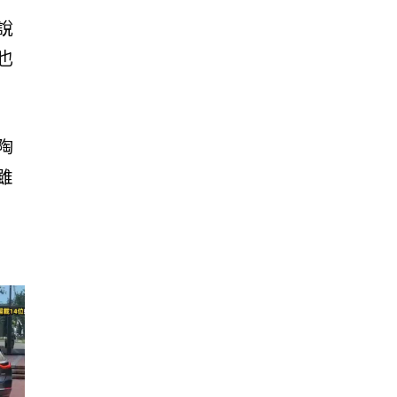
說
也
陶
雖
play_arrow
play_arrow
play_arrow