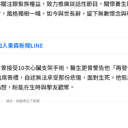
亦關注銀髮族權益，致力推廣談話性節目，關懷養生
新，風格獨樹一幟，如今與世長辭，留下無數懷念與
入東森新聞LINE
曾接受10次心臟支架手術，醫生更曾警告他「再發
出席喪禮，自述無法承受那份悲傷，面對生死，他態
構想，盼能在生時與摯友歡聚。
廣告 - 請繼續往下閱讀