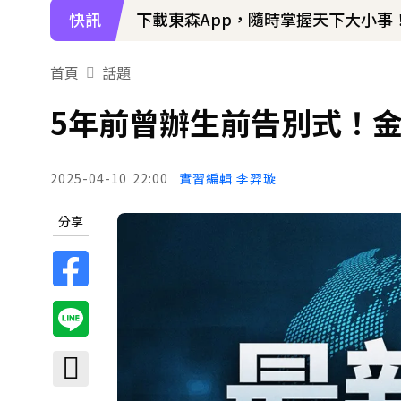
快訊
下載東森App，隨時掌握天下大小事
首頁
話題
5年前曾辦生前告別式！金
2025-04-10
22:00
實習編輯 李羿璇
分享