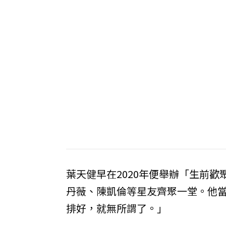
葉天健早在2020年便舉辦「生前
丹薇、陳凱倫等星友齊聚一堂。他
排好，就無所謂了。」