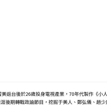
留美返台後於26歲投身電視產業，70年代製作《小
職涯後期轉戰政論節目，挖掘于美人、鄭弘儀、趙少