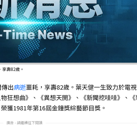
享壽82歲。
間傳出
病逝
噩耗，享壽82歲。葉天健一生致力於電視
人物狂想曲》、《異想天開》、《新聞挖哇哇》、《
獲1981年第16屆金鐘獎綜藝節目獎。
廣告 - 請繼續往下閱讀