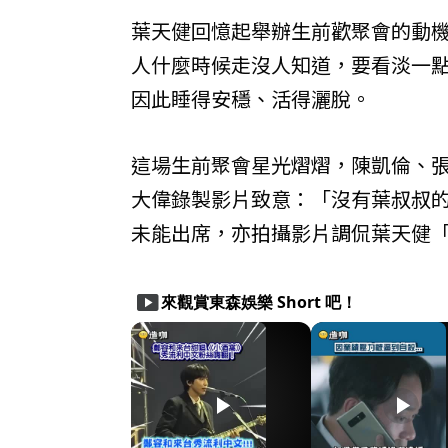
葉天健回憶起舉辦生前歡聚會的動
人什麼時候走沒人知道，要看淡一
因此睡得安穩、活得灑脫。
這場生前聚會星光熠熠，陳凱倫、
大偉錄製影片致意：「沒有葉叔叔
未能出席，亦拍攝影片調侃葉天健
smart_display
來觀賞東森娛樂 Short 吧！
play_arrow
play_arrow