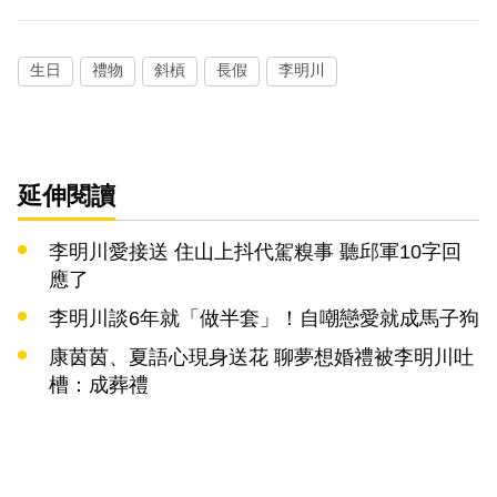
生日
禮物
斜槓
長假
李明川
延伸閱讀
李明川愛接送 住山上抖代駕糗事 聽邱軍10字回
應了
李明川談6年就「做半套」！自嘲戀愛就成馬子狗
康茵茵、夏語心現身送花 聊夢想婚禮被李明川吐
槽：成葬禮