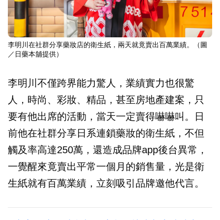
李明川在社群分享藥妝店的衛生紙，兩天就竟賣出百萬業績。（圖
／日藥本舖提供）
李明川不僅跨界能力驚人，業績實力也很驚
人，時尚、彩妝、精品，甚至房地產建案，只
要有他出席的活動，當天一定賣得嚇嚇叫。日
前他在社群分享日系連鎖藥妝的衛生紙，不但
觸及率高達250萬，還造成品牌app後台異常，
一覺醒來竟賣出平常一個月的銷售量，光是衛
生紙就有百萬業績，立刻吸引品牌邀他代言。