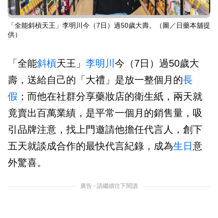
「全能斜槓天王」李明川今（7日）過50歲大壽。（圖／日藥本舖提
供）
「全能
斜槓
天王」
李明川
今（7日）過50歲大
壽，送給自己的「大禮」是放一整個月的
長
假
；而他在社群分享藥妝店的衛生紙，兩天就
竟賣出百萬業績，是平常一個月的銷售量，吸
引品牌注意，找上門邀請他擔任代言人，創下
五天就談成合作的最快代言紀錄，成為
生日
意
外驚喜。
廣告 - 請繼續往下閱讀