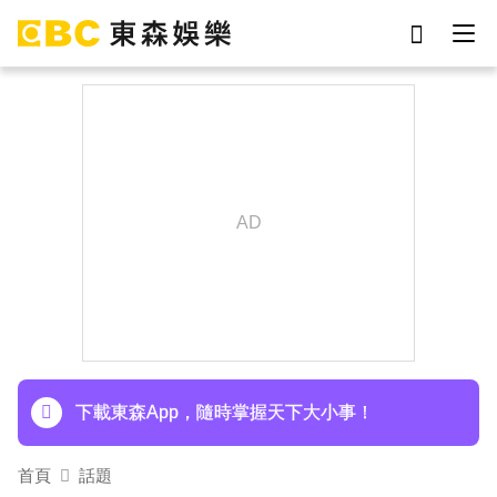
劉真
影片
于朦朧
女優
網紅
ian
7-eleven
謝侑芯
下載東森App，隨時掌握天下大小事！
首頁
話題