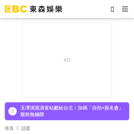
劉真
影片
7-eleven
女優
ian
謝侑芯
網紅
于朦朧
下載東森App，隨時掌握天下大小事！
TWICE定延不續約！手寫信宣布離開JYP 簽新東
家成邊佑錫師妹
玉澤演巡演首站獻給台北！加碼「自拍+簽名會」
寵粉無極限
快訊／方志友、楊銘威離婚 「無法再做情人、永
首頁
話題
遠是家人」