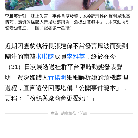
李雅英針對「腿上失言」事件首度發聲，以冷靜理性的聲明展現高
情商，獲資深媒體人黃揚明盛讚為「危機公關範本」，未來動向引
發粉絲關注。（圖／記者張一笙攝）
近期因雲豹執行長張建偉不當發言風波而受到
關注的南韓
啦啦隊
成員
李雅英
，終於在今
（31）日凌晨透過社群平台限時動態發表聲
明，資深媒體人
黃揚明
細細解析她的危機處理
過程，直言這份回應堪稱「公關事件範本」，
更稱：「粉絲與廠商會更愛她！」
廣告 - 請繼續往下閱讀