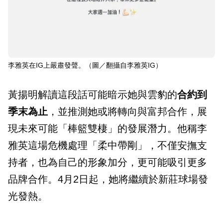
李雅英在IG上嚴肅發聲。（圖／翻攝自李雅英IG）
黃揚明解讀這段話可能暗示她與雲豹的
合約到
季末為止
，並推測她或將轉向與富邦合作，展
現未來可能「棒籃雙棲」的發展潛力。他稱李
雅英這場危機處理「柔中帶剛」，不僅安撫支
持者，也為自己的形象加分，更可能吸引更多
品牌合作。4月2日起，她將繼續於新莊球場發
光發熱。