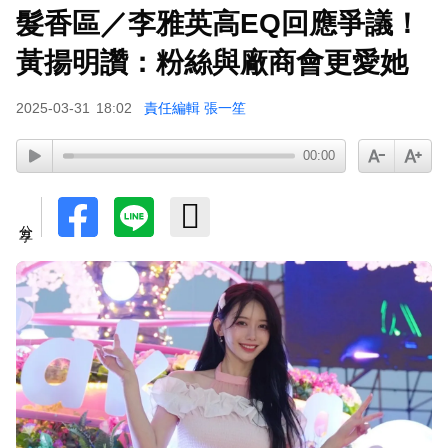
髮香區／李雅英高EQ回應爭議！
富婆砸錢拍短劇塞60場吻戲！男星爆「開房被包
養」 親上火線揭真相
黃揚明讚：粉絲與廠商會更愛她
SEVENTEEN勝寬、Dino同天入伍！玟奎9月服替
2025-03-31
18:02
責任編輯 張一笙
代役
泰男團Dragon 5男星爆死訊！騎單車離家失聯 陳
00:00
屍河中驚見「20公斤重物」
女星告別9年演藝圈！轉行當計程車司機 曝收入：
分享
比演員賺更多
蔡阿嘎陷爭議！蘿拉神隱19個月首發文 遭酸「詐
騙集團回歸」回應了
下載東森App，隨時掌握天下大小事！
TWICE定延不續約！手寫信宣布離開JYP 簽新東
家成邊佑錫師妹