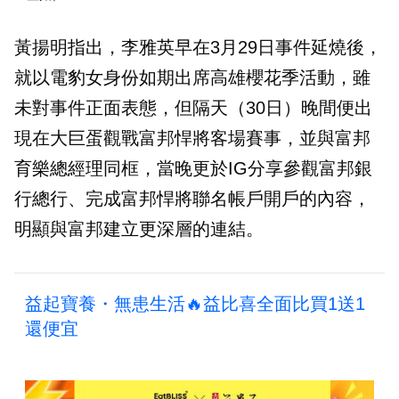
黃揚明指出，李雅英早在3月29日事件延燒後，
就以電豹女身份如期出席高雄櫻花季活動，雖
未對事件正面表態，但隔天（30日）晚間便出
現在大巨蛋觀戰富邦悍將客場賽事，並與富邦
育樂總經理同框，當晚更於IG分享參觀富邦銀
行總行、完成富邦悍將聯名帳戶開戶的內容，
明顯與富邦建立更深層的連結。
益起寶養・無患生活🔥益比喜全面比買1送1
還便宜