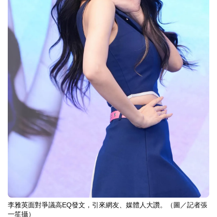
李雅英面對爭議高EQ發文，引來網友、媒體人大讚。（圖／記者張
一笙攝）