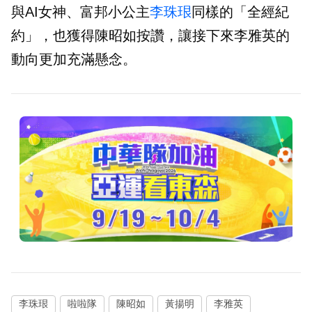
與AI女神、富邦小公主
李珠珢
同樣的「全經紀
約」，也獲得陳昭如按讚，讓接下來李雅英的
動向更加充滿懸念。
李珠珢
啦啦隊
陳昭如
黃揚明
李雅英