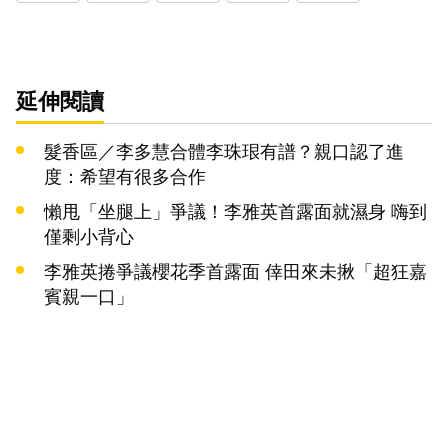
延伸閱讀
髮香區／李多慧合體李珠珢有譜？親口認了進
度：希望有很多合作
懶甩「坐腿上」爭議！李雅英首露面就濕身 嗨到
僅剩小背心
李雅英捲爭議櫻花季首露面 倖田來未揪「超狂嘉
賓親一口」