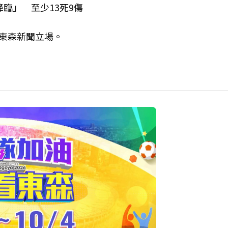
臨」 至少13死9傷
表東森新聞立場。