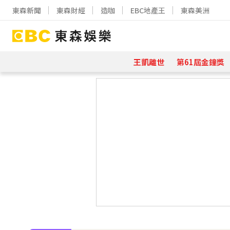
東森新聞
東森財經
造咖
EBC地產王
東森美洲
王凱離世
第61屆金鐘獎
下載東森App，隨時掌握天下大小事
姜厚任小24歲女友「3碩1博」造假？