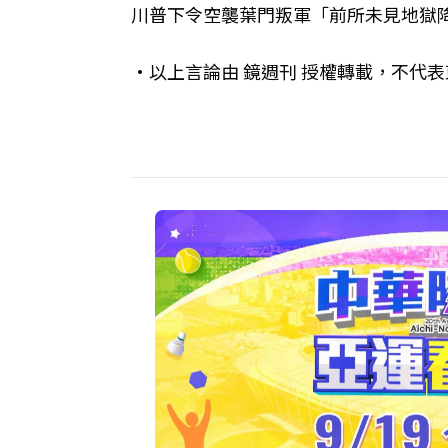
川普下令空襲葉門叛軍「前所未見地獄降
•以上言論由 鏡週刊 授權轉載，不代