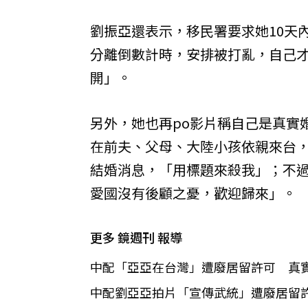
劉振亞還表示，移民署要求她10天
分離倒數計時，安排被打亂，自己
開」。
另外，她也再po影片稱自己是真實
在前夫、父母、大陸小孩依親來台
結婚消息，「用標題來殺我」；不
愛國沒有後顧之憂，歡迎歸來」。
更多 鏡週刊 報導
中配「亞亞在台灣」遭廢居留許可 真
中配劉亞亞拍片「宣傳武統」遭廢居留