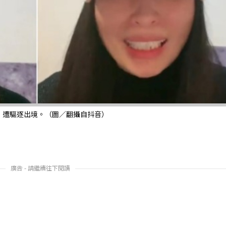
，遭驅逐出境。（圖／翻攝自抖音）
廣告 - 請繼續往下閱讀