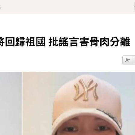
！
 台大回應了
12分鐘前
將回歸祖國 批謠言害骨肉分離