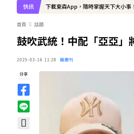
下載東森App，隨時掌握天下大小事
快訊
姜厚任小24歲女友「3碩1博」造假？
首頁
話題
鼓吹武統！中配「亞亞」
2025-03-16
11:28
鏡週刊
分享