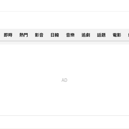
即時
熱門
影音
日韓
音樂
追劇
話題
電影
！
 台大回應了
12分鐘前