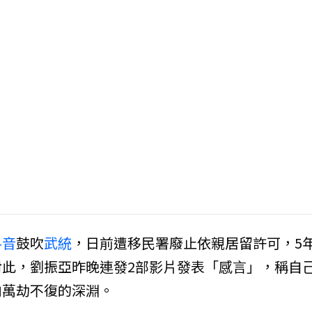
抖音
鼓吹
武統
，日前遭移民署廢止依親居留許可，5
此，劉振亞昨晚連發2部影片發表「感言」，稱自
向萬劫不復的深淵。