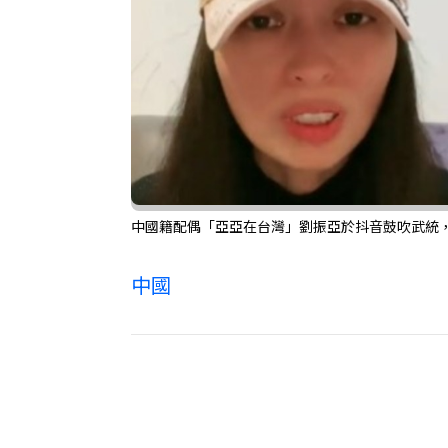
中國籍配偶「亞亞在台灣」劉振亞於抖音鼓吹武統
中國