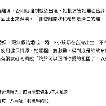
內離境，否則就強制驅逐出境，她批這害她要面臨骨
才因此出來澄清，「即使離開我也希望是清白的離
婚姻，絕無假結婚或二婚，3小孩都在台灣出生，不
，使用健保資源，她過程口氣激動，稱到底是誰散布
過有網友就嘲諷說「終於可以回到你愛的祖國了，以
實背景曝光！跟台灣配偶生3子未離婚
許可 八炯嗆：我檢舉的啦