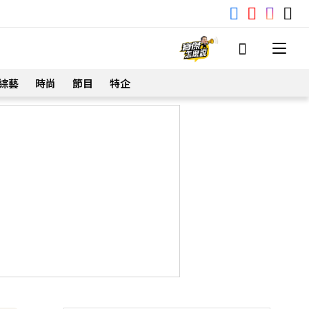
綜藝
時尚
節目
特企