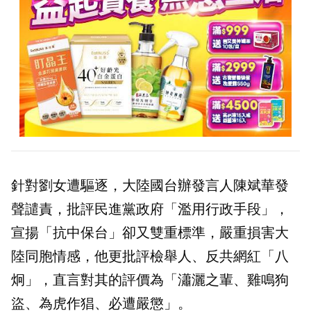
針對劉女遭驅逐，大陸國台辦發言人陳斌華發
聲譴責，批評民進黨政府「濫用行政手段」，
宣揚「抗中保台」卻又雙重標準，嚴重損害大
陸同胞情感，他更批評檢舉人、反共網紅「八
炯」，直言對其的評價為「瀟灑之輩、雞鳴狗
盜、為虎作猖、必遭嚴懲」。