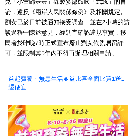
兒「小當歸壹壹」錄製多部鼓吹「武統」的言
論，違反《兩岸人民關係條例》及相關規定。
劉女已於日前被通知接受調查，並在2小時的訪
談過程中陳述意見，經調查確認違規事實，移
民署於昨晚7時正式宣布廢止劉女依親居留許
可，並限制其5年內不得再辦理相關申請。
益起寶養・無患生活🔥益比喜全面比買1送1
還便宜