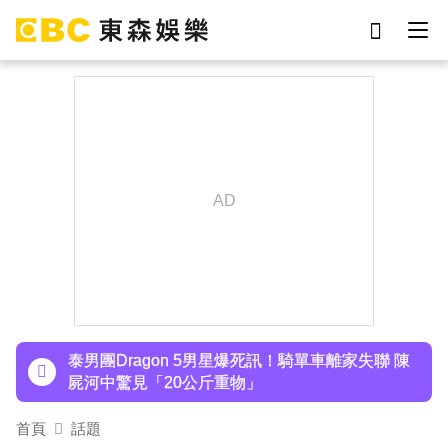
劉真
影片
7-eleven
女優
ian
謝侑芯
網紅
于朦朧
下載東森App，隨時掌握天下大小事！
SEVENTEEN勝寬、Dino同天入伍！玟奎9月服替
代役
泰男團Dragon 5男星爆死訊！騎單車離家失聯 陳
屍河中驚見「20公斤重物」
女星告別9年演藝圈！轉行當計程車司機 曝收入：
首頁
話題
比演員賺更多