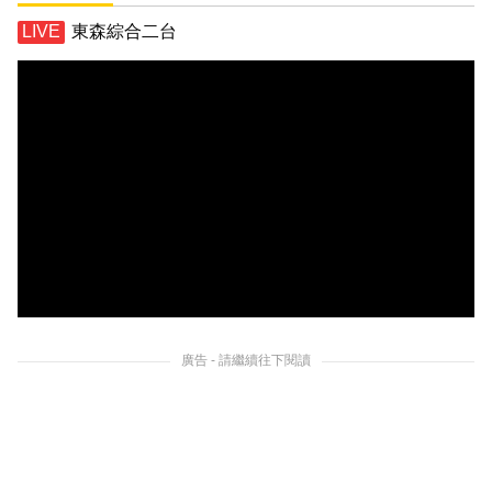
東森綜合二台
廣告 - 請繼續往下閱讀