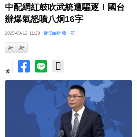
中配網紅鼓吹武統遭驅逐！國台
蔡阿嘎陷爭議！蘿拉神隱19個月首發文 遭酸「詐
騙集團回歸」回應了
辦爆氣怒噴八炯16字
肥大叔猝逝5天！原訂明直播說明突喊卡 團隊忍痛
2025-03-12
11:28
責任編輯 張一笙
曝原因
下載東森App，隨時掌握天下大小事！
SEVENTEEN勝寬、Dino同天入伍！玟奎9月服替
分享
代役