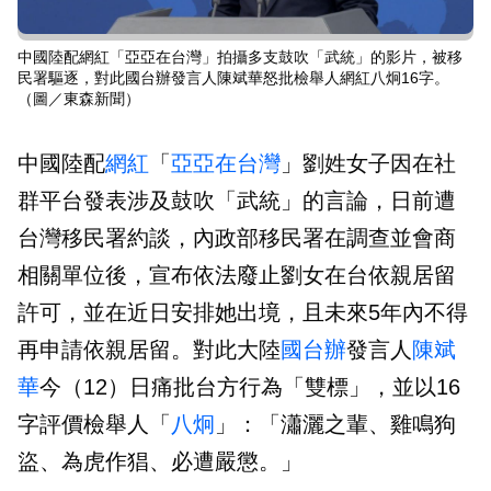
中國陸配網紅「亞亞在台灣」拍攝多支鼓吹「武統」的影片，被移
民署驅逐，對此國台辦發言人陳斌華怒批檢舉人網紅八炯16字。
（圖／東森新聞）
中國陸配
網紅
「
亞亞在台灣
」劉姓女子因在社
群平台發表涉及鼓吹「武統」的言論，日前遭
台灣移民署約談，內政部移民署在調查並會商
相關單位後，宣布依法廢止劉女在台依親居留
許可，並在近日安排她出境，且未來5年內不得
再申請依親居留。對此大陸
國台辦
發言人
陳斌
華
今（12）日痛批台方行為「雙標」，並以16
字評價檢舉人「
八炯
」：「瀟灑之輩、雞鳴狗
盜、為虎作猖、必遭嚴懲。」