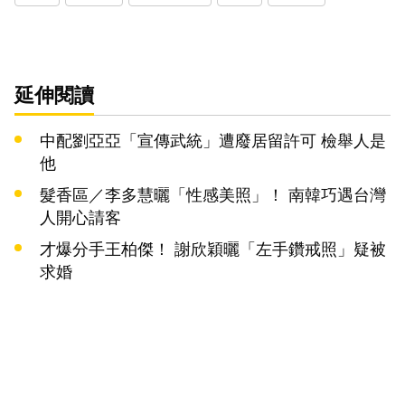
延伸閱讀
中配劉亞亞「宣傳武統」遭廢居留許可 檢舉人是
他
髮香區／李多慧曬「性感美照」！ 南韓巧遇台灣
人開心請客
才爆分手王柏傑！ 謝欣穎曬「左手鑽戒照」疑被
求婚