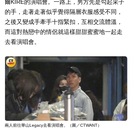
爾KIRE的演唱會。一路上，男方先是勾起采子
的手，走著走著似乎覺得隔層衣服感受不同，
之後又變成手牽手十指緊扣，互相交流體溫，
而這對熱戀中的情侶就這樣甜甜蜜蜜地一起走
去看演唱會。
兩人前往華山Legacy去看演唱會。（圖／CTWANT）