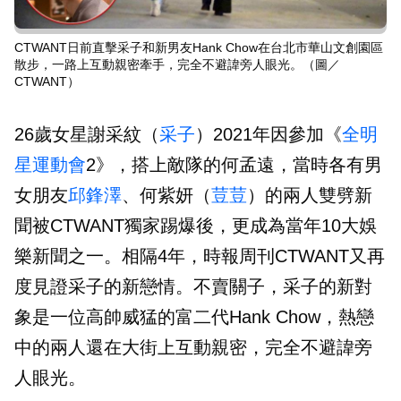
CTWANT日前直擊采子和新男友Hank Chow在台北市華山文創園區
散步，一路上互動親密牽手，完全不避諱旁人眼光。（圖／
CTWANT）
26歲女星謝采紋（
采子
）2021年因參加《
全明
星運動會
2》，搭上敵隊的何孟遠，當時各有男
女朋友
邱鋒澤
、何紫妍（
荳荳
）的兩人雙劈新
聞被CTWANT獨家踢爆後，更成為當年10大娛
樂新聞之一。相隔4年，時報周刊CTWANT又再
度見證采子的新戀情。不賣關子，采子的新對
象是一位高帥威猛的富二代Hank Chow，熱戀
中的兩人還在大街上互動親密，完全不避諱旁
人眼光。