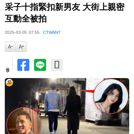
采子十指緊扣新男友 大街上親密
下載東森App，隨時掌握天下大小事！
互動全被拍
泰男團Dragon 5男星爆死訊！騎單車離家失聯 陳
2025-03-05
07:55
CTWANT
屍河中驚見「20公斤重物」
分享