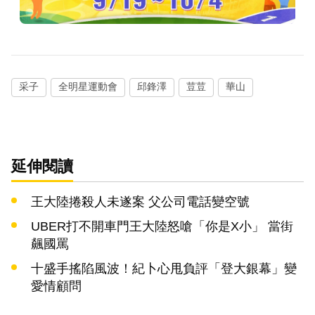
采子
全明星運動會
邱鋒澤
荳荳
華山
延伸閱讀
王大陸捲殺人未遂案 父公司電話變空號
UBER打不開車門王大陸怒嗆「你是X小」 當街
飆國罵
十盛手搖陷風波！紀卜心甩負評「登大銀幕」變
愛情顧問