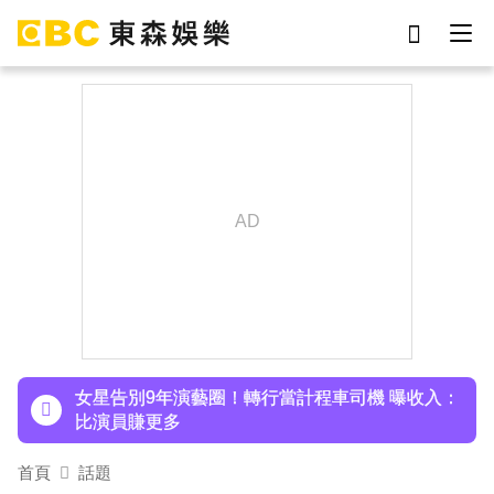
劉真
影片
7-eleven
女優
ian
謝侑芯
下載東森App，隨時掌握天下大小事！
網紅
于朦朧
泰男團Dragon 5男星爆死訊！騎單車離家失聯 陳
屍河中驚見「20公斤重物」
女星告別9年演藝圈！轉行當計程車司機 曝收入：
比演員賺更多
蔡阿嘎陷爭議！蘿拉神隱19個月首發文 遭酸「詐
騙集團回歸」回應了
肥大叔猝逝5天！原訂明直播說明突喊卡 團隊忍痛
首頁
話題
曝原因