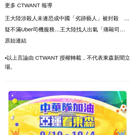
更多 CTWANT 報導
王大陸涉殺人未遂恐成中國「劣跡藝人」被封殺 手
上「5部待播劇」可能消失
疑不滿Uber司機服務…王大陸找人出氣「痛毆司
機」成殺人未遂 Uber回應了
原始連結
•以上言論由 CTWANT 授權轉載，不代表東森新聞立
場。