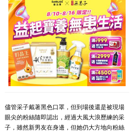
儘管采子戴著黑色口罩，但到場後還是被現場
眼尖的粉絲隨即認出，經過大風大浪歷練的采
子，雖然新男友在身邊，但她仍大方地向粉絲