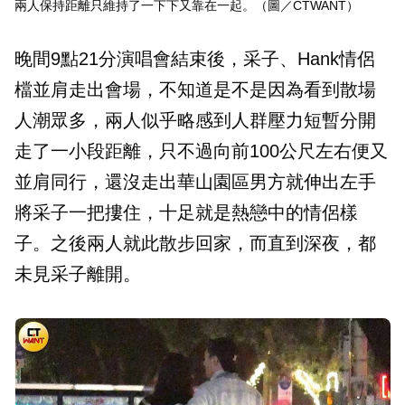
兩人保持距離只維持了一下下又靠在一起。（圖／CTWANT）
晚間9點21分演唱會結束後，采子、Hank情侶
檔並肩走出會場，不知道是不是因為看到散場
人潮眾多，兩人似乎略感到人群壓力短暫分開
走了一小段距離，只不過向前100公尺左右便又
並肩同行，還沒走出華山園區男方就伸出左手
將采子一把摟住，十足就是熱戀中的情侶樣
子。之後兩人就此散步回家，而直到深夜，都
未見采子離開。