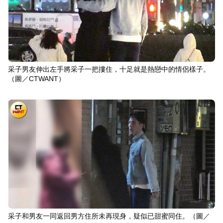
采子男友伸出左手將采子一把摟住，十足就是熱戀中的情侶樣子。
（圖／CTWANT）
采子和男友一同返回男方住所未再現身，疑似已甜蜜同住。（圖／