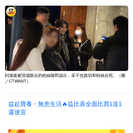
到場後被現場眼尖的粉絲隨即認出，采子也親切和粉絲合照。（圖
／CTWANT）
益起寶養・無患生活🔥益比喜全面比買1送1
還便宜