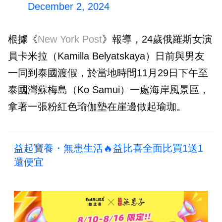
December 2, 2024
根據《
New York Post
》報導，24歲俄羅斯女演
員卡米拉（Kamilla Belyatskaya）日前與男友
一同到泰國渡假，於當地時間11月29日下午至
泰國灣蘇梅島（Ko Samui）一處海岸風景區，
拿著一張粉紅色瑜伽墊在崖邊做起瑜珈。
益起寶養・無患生活🔥益比喜全面比買1送1
還便宜