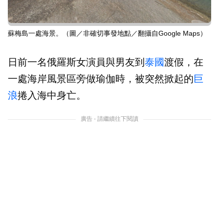
蘇梅島一處海景。（圖／非確切事發地點／翻攝自Google Maps）
日前一名俄羅斯女演員與男友到
泰國
渡假，在
一處海岸風景區旁做瑜伽時，被突然掀起的
巨
浪
捲入海中身亡。
廣告 - 請繼續往下閱讀