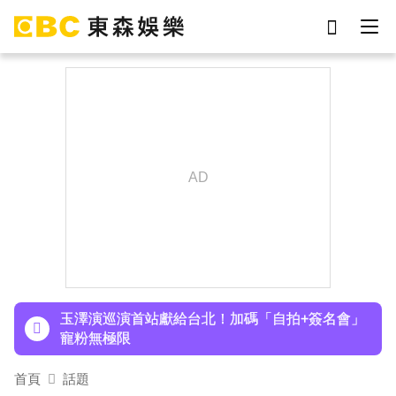
劉真
影片
7-eleven
女優
ian
謝侑芯
下載東森App，隨時掌握天下大小事！
網紅
于朦朧
TWICE定延不續約！手寫信宣布離開JYP 簽新東
家成邊佑錫師妹
玉澤演巡演首站獻給台北！加碼「自拍+簽名會」
寵粉無極限
富婆砸錢拍短劇塞60場吻戲！男星爆「開房被包
養」 親上火線揭真相
SEVENTEEN勝寬、Dino同天入伍！玟奎9月服替
首頁
話題
代役