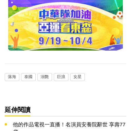
落海
泰國
溺斃
巨浪
女星
延伸閱讀
他的作品電視一直播！名演員安養院辭世 享壽77