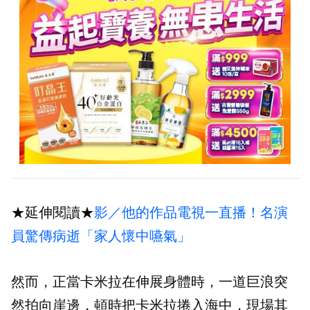
★延伸閱讀★
影／他的作品電視一直播！名演
員驚傳病逝「家人懷中嚥氣」
然而，正當卡米拉在伸展身體時，一道巨浪突
然拍向崖邊，頓時把卡米拉捲入海中，現場其