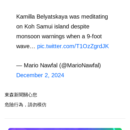
Kamilla Belyatskaya was meditating
on Koh Samui island despite
monsoon warnings when a 9-foot
wave…
pic.twitter.com/T1OzZgrdJK
— Mario Nawfal (@MarioNawfal)
December 2, 2024
東森新聞關心您
危險行為，請勿模仿