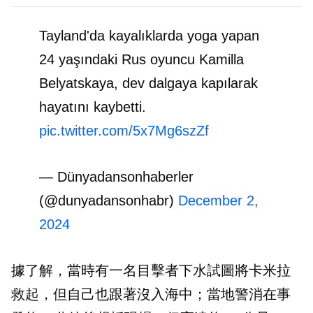
Tayland'da kayalıklarda yoga yapan
24 yaşındaki Rus oyuncu Kamilla
Belyatskaya, dev dalgaya kapılarak
hayatını kaybetti.
pic.twitter.com/5x7Mg6szZf
— Dünyadansonhaberler
(@dunyadansonhabr)
December 2,
2024
據了解，當時有一名目擊者下水試圖將卡米拉
救起，但自己也跟著沒入海中；當地警消在事