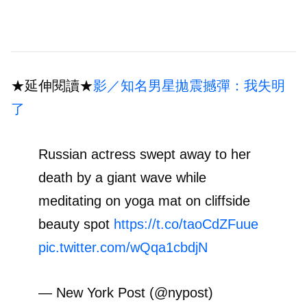
★延伸閱讀★
影／知名男星拋震撼彈：我失明
了
Russian actress swept away to her
death by a giant wave while
meditating on yoga mat on cliffside
beauty spot
https://t.co/taoCdZFuue
pic.twitter.com/wQqa1cbdjN
— New York Post (@nypost)