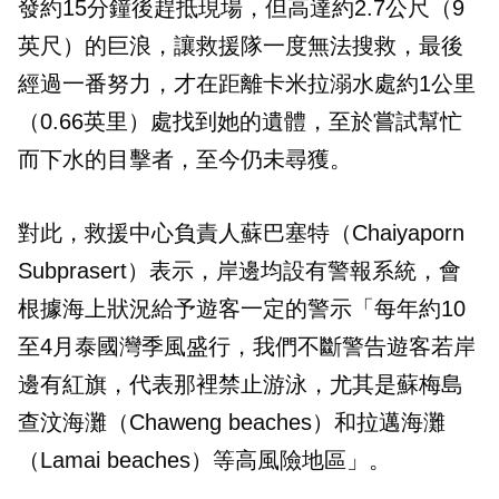
發約15分鐘後趕抵現場，但高達約2.7公尺（9
英尺）的巨浪，讓救援隊一度無法搜救，最後
經過一番努力，才在距離卡米拉溺水處約1公里
（0.66英里）處找到她的遺體，至於嘗試幫忙
而下水的目擊者，至今仍未尋獲。
對此，救援中心負責人蘇巴塞特（Chaiyaporn
Subprasert）表示，岸邊均設有警報系統，會
根據海上狀況給予遊客一定的警示「每年約10
至4月泰國灣季風盛行，我們不斷警告遊客若岸
邊有紅旗，代表那裡禁止游泳，尤其是蘇梅島
查汶海灘（Chaweng beaches）和拉邁海灘
（Lamai beaches）等高風險地區」。