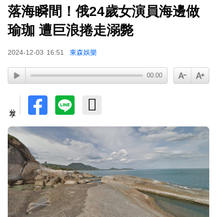
落海瞬間！俄24歲女演員海邊做
泰男團Dragon 5男星爆死訊！騎單車離家失聯 陳
屍河中驚見「20公斤重物」
瑜珈 遭巨浪捲走溺斃
女星告別9年演藝圈！轉行當計程車司機 曝收入：
2024-12-03
16:51
東森娛樂
比演員賺更多
蔡阿嘎陷爭議！蘿拉神隱19個月首發文 遭酸「詐
00:00
騙集團回歸」回應了
分享
下載東森App，隨時掌握天下大小事！
TWICE定延不續約！手寫信宣布離開JYP 簽新東
家成邊佑錫師妹