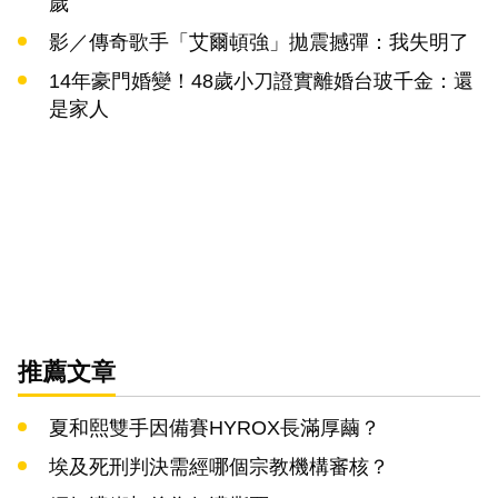
歲
影／傳奇歌手「艾爾頓強」拋震撼彈：我失明了
14年豪門婚變！48歲小刀證實離婚台玻千金：還
是家人
推薦文章
夏和熙雙手因備賽HYROX長滿厚繭？
埃及死刑判決需經哪個宗教機構審核？