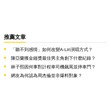
推薦文章
「聽不到感情」如何改變A-Lin演唱方式？
陳亞蘭獲金鐘獎最佳男主角創下什麼紀錄？
林子熙因何事對計程車司機飆罵並摔車門？
網友為何認為周杰倫並非爆料對象？