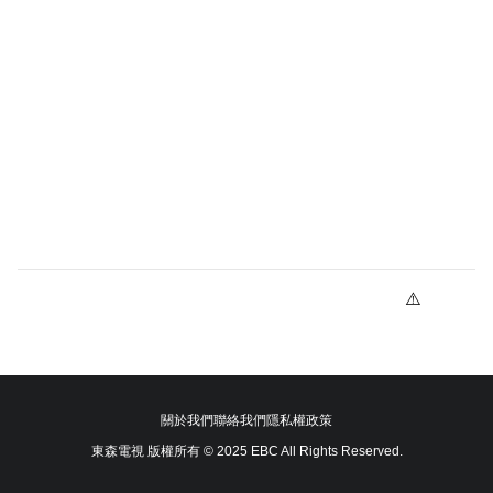
關於我們
聯絡我們
隱私權政策
東森電視 版權所有 © 2025 EBC All Rights Reserved.