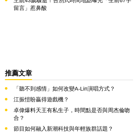
王凱43歲驟逝！告別式時間地點曝光「生前67字
留言」惹鼻酸
推薦文章
「聽不到感情」如何改變A-Lin演唱方式？
江振愷盼贏得遊戲機？
卓偉爆料天王有私生子，時間點是否與周杰倫吻
合？
節目如何融入新潮科技與年輕族群話題？