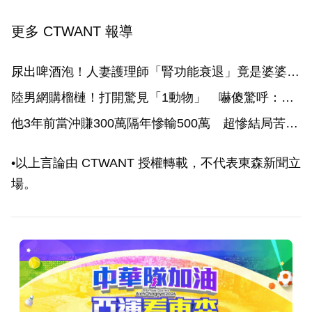
更多 CTWANT 報導
尿出啤酒泡！人妻護理師「腎功能衰退」竟是婆婆害
的：她一走病都好了
陸男網購榴槤！打開驚見「1動物」 嚇傻驚呼：以
後不買了
他3年前當沖賺300萬隔年慘輸500萬 超慘結局苦
勸：「不要相信當沖高手對帳單」
•以上言論由 CTWANT 授權轉載，不代表東森新聞立
場。