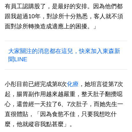
有員工認購股了，是最好的安排。因為他們都
跟我超過10年，對診所十分熟悉，客人就不須
面對診所轉換造成適應上的困擾。」
大家關注的消息都在這兒，快來加入東森新
聞LINE
小彤目前已經完成第8次
化療
，她坦言從第7次
起，腸胃副作用越來越嚴重，整天肚子翻攪噁
心，還曾經一天拉了6、7次肚子，而她先生一
直很體貼，「因為食慾不佳，只要我想吃什
麼，他就縱容我點甚麼」。