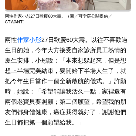
兩性作家小彤27日歡慶60大壽。（圖／可孛羅公關提供／
CTWANT）
兩性
作家
小彤
27日歡慶60大壽。以往不喜歡過
生日的她，今年大方接受自家診所員工熱情的
慶生安排，小彤說：「本來想躲起來，但是想
想上半場完美結束，要開始下半場人生了，就
把今年生日當作一個全新啟航的儀式。」許願
時，她說：「希望能讓我活久一點，家裡還有
兩個老寶貝要照顧；第二個願望，希望我的朋
友們都身體健康，癌症我得就好了，謝謝他們
生日都把第一個願望給我。」