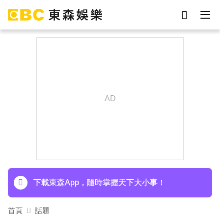
劉真
影片
于朦朧
ian
網紅
7-eleven
女優
謝侑芯
下載東森App，隨時掌握天下大小事！
首頁
話題