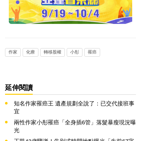
作家
化療
轉移股權
小彤
罹癌
延伸閱讀
知名作家罹癌王 遺產規劃全說了：已交代接班事
宜
兩性作家小彤罹癌「全身插6管」落髮暴瘦現況曝
光