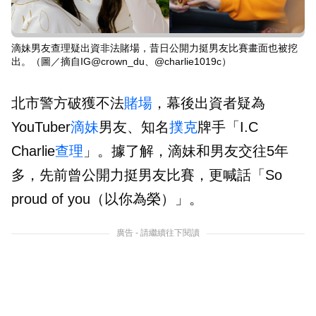
滴妹男友查理疑出資非法賭場，昔日公開力挺男友比賽畫面也被挖
出。（圖／摘自IG@crown_du、@charlie1019c）
北市警方破獲不法
賭場
，幕後出資者疑為
YouTuber
滴妹
男友、知名
撲克
牌手「I.C
Charlie
查理
」。據了解，滴妹和男友交往5年
多，先前曾公開力挺男友比賽，更喊話「So
proud of you（以你為榮）」。
廣告 - 請繼續往下閱讀