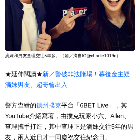
滴妹和男友查理交往5年多。（圖／摘自IG@charlie1019c）
★延伸閱讀★
新／警破非法賭場！幕後金主疑
滴妹男友、超哥曾出入
警方查緝的
德州撲克
平台「6BET Live」，其
YouTube介紹寫著，由撲克玩家小六、Allen、
查理攜手打造，其中查理正是滴妹交往5年的男
友，兩人近日才一同慶祝交往紀念日。