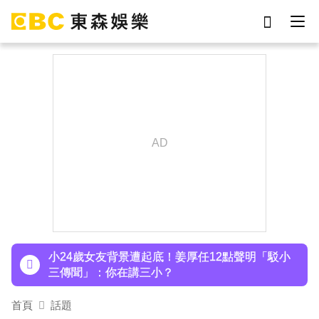
劉真
影片
7-eleven
女優
ian
網紅
謝侑芯
于朦朧
下載東森App，隨時掌握天下大小事！
派助理颱風天護植栽！愛莉莎莎挨轟「命不如植
物」反擊：不會被吹出去
小24歲女友背景遭起底！姜厚任12點聲明「駁小
三傳聞」：你在講三小？
王子不倫粿粿判賠百萬！神隱9月「二度發聲」：
首頁
話題
行過死陰的幽谷