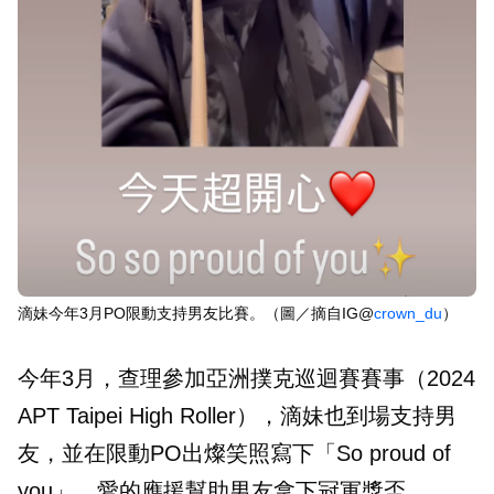
滴妹今年3月PO限動支持男友比賽。（圖／摘自IG@
crown_du
）
今年3月，查理參加亞洲撲克巡迴賽賽事（2024
APT Taipei High Roller），滴妹也到場支持男
友，並在限動PO出燦笑照寫下「So proud of
you」，愛的應援幫助男友拿下冠軍獎盃。