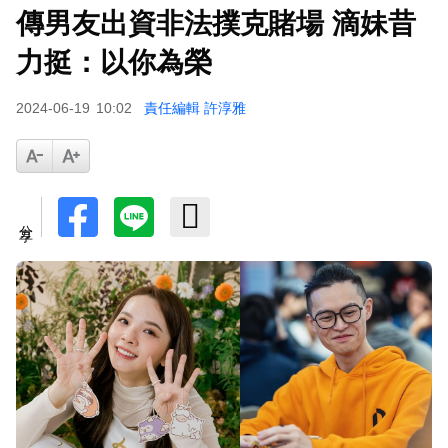
傳男友出資非法撲克賭場 滴妹昔
下載東森App，隨時掌握天下大小事！
力挺：以你為榮
派助理颱風天護植栽！愛莉莎莎挨轟「命不如植
2024-06-19
10:02
責任編輯 許淳雅
物」反擊：不會被吹出去
分享