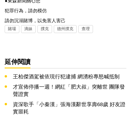
●東森新聞關心您
犯罪行為，請勿模仿
請勿沉溺賭博，以免害人害己
賭場
滴妹
撲克
德州撲克
查理
延伸閱讀
王柏傑酒駕被依現行犯逮捕 網湧粉專怒喊抵制
才宣佈停播一週！網紅「肥大叔」突離世 團隊發
聲證實
資深歌手「小秦漢」張海漢辭世享壽68歲 好友證
實噩耗