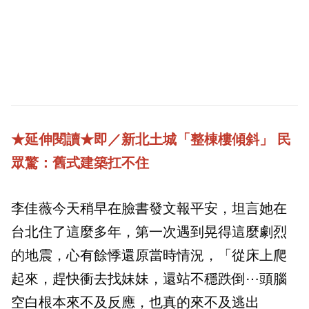
★
延伸閱讀
★
即／新北土城「整棟樓傾斜」 民
眾驚：舊式建築扛不住
李佳薇今天稍早在臉書發文報平安，坦言她在
台北住了這麼多年，第一次遇到晃得這麼劇烈
的地震，心有餘悸還原當時情況，「從床上爬
起來，趕快衝去找妹妹，還站不穩跌倒⋯頭腦
空白根本來不及反應，也真的來不及逃出