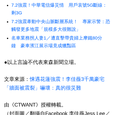
7.2強震！中華電信爆災情 用戶哀號5G斷線：
剩3G
7.2強震牽動中央山脈斷層系統！ 專家示警：恐
觸發更多地震「規模多大很難說」
名車業務拐人妻1／遭直擊帶貴婦上摩鐵80分
鐘 豪車濱江展示場竟成獵豔區
●以上言論不代表東森新聞立場。
文章來源：
悚遇花蓮強震！李佳薇3千萬豪宅
「牆面被震裂」嚇壞：真的很災難
由《CTWANT》授權轉載。
（封面圖／翻攝自Facebook 李佳薇Jess Lee／