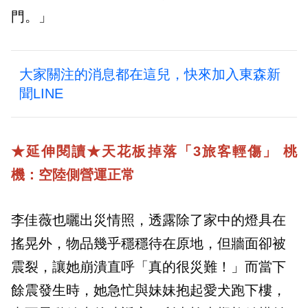
門。」
大家關注的消息都在這兒，快來加入東森新
聞LINE
★
延伸閱讀
★
天花板掉落「3旅客輕傷」 桃
機：空陸側營運正常
李佳薇也曬出災情照，透露除了家中的燈具在
搖晃外，物品幾乎穩穩待在原地，但牆面卻被
震裂，讓她崩潰直呼「真的很災難！」而當下
餘震發生時，她急忙與妹妹抱起愛犬跑下樓，