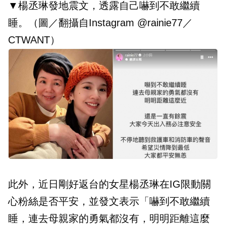
▼楊丞琳發地震文，透露自己嚇到不敢繼續
睡。（圖／翻攝自Instagram @rainie77／
CTWANT）
此外，近日剛好返台的女星楊丞琳在IG限動關
心粉絲是否平安，並發文表示「嚇到不敢繼續
睡，連去母親家的勇氣都沒有，明明距離這麼