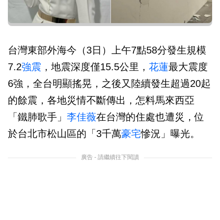
台灣東部外海今（3日）上午7點58分發生規模
7.2
強震
，地震深度僅15.5公里，
花蓮
最大震度
6強，全台明顯搖晃，之後又陸續發生超過20起
的餘震，各地災情不斷傳出，怎料馬來西亞
「鐵肺歌手」
李佳薇
在台灣的住處也遭災，位
於台北市松山區的「3千萬
豪宅
慘況」曝光。
廣告 - 請繼續往下閱讀