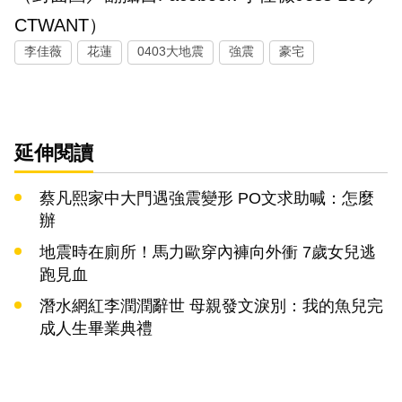
CTWANT）
李佳薇
花蓮
0403大地震
強震
豪宅
延伸閱讀
蔡凡熙家中大門遇強震變形 PO文求助喊：怎麼
辦
地震時在廁所！馬力歐穿內褲向外衝 7歲女兒逃
跑見血
潛水網紅李潤潤辭世 母親發文淚別：我的魚兒完
成人生畢業典禮