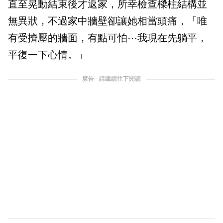
直至晃動結束後才返家，所幸檢查樑柱結構並
無異狀，不過家中牆壁卻讓她相當頭痛，「唯
有受擠壓的牆面，有點可怕⋯我現在先躺平，
平復一下心情。」
廣告 - 請繼續往下閱讀