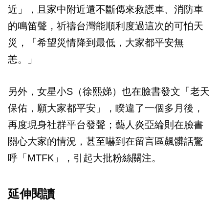
近」，且家中附近還不斷傳來救護車、消防車
的鳴笛聲，祈禱台灣能順利度過這次的可怕天
災，「希望災情降到最低，大家都平安無
恙。」
另外，女星小S（徐熙娣）也在臉書發文「老天
保佑，願大家都平安」，睽違了一個多月後，
再度現身社群平台發聲；藝人炎亞綸則在臉書
關心大家的情況，甚至嚇到在留言區飆髒話驚
呼「MTFK」，引起大批粉絲關注。
延伸閱讀