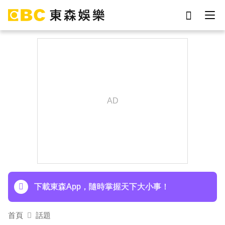
劉真
影片
于朦朧
網紅
女優
ian
7-eleven
謝侑芯
下載東森App，隨時掌握天下大小事！
首頁
話題