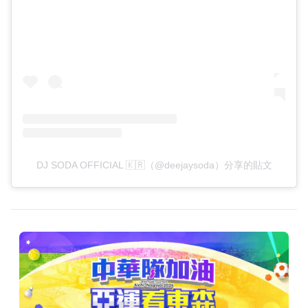
DJ SODA OFFICIAL 🇰🇷（@deejaysoda）分享的貼文