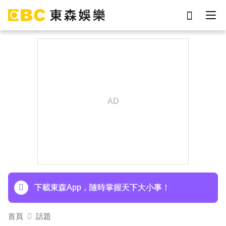
劉真
影片
7-eleven
女優
網紅
ian
于朦朧
謝侑芯
下載東森App，隨時掌握天下大小事！
《半澤直樹》男星宣布再婚！迎新生命雙喜臨門
下載東森App，隨時掌握天下大小事！
首頁
話題
《半澤直樹》男星宣布再婚！迎新生命雙喜臨門