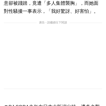
意卻被踐踏，竟遭「多人集體襲胸」，而她面
對性騷擾一事表示，「我好驚訝、好害怕」。
廣告 - 請繼續往下閱讀