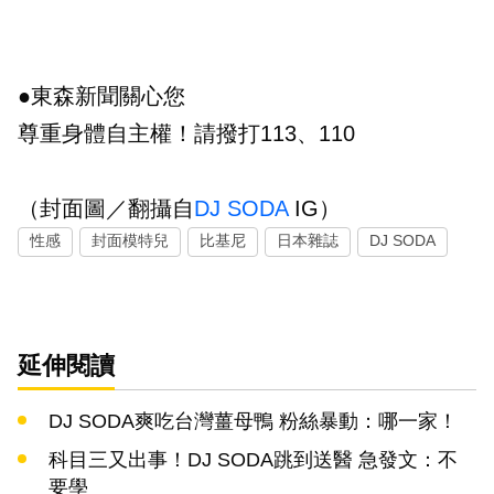
●東森新聞關心您
尊重身體自主權！請撥打113、110
（封面圖／翻攝自
DJ SODA
IG）
性感
封面模特兒
比基尼
日本雜誌
DJ SODA
延伸閱讀
DJ SODA爽吃台灣薑母鴨 粉絲暴動：哪一家！
科目三又出事！DJ SODA跳到送醫 急發文：不
要學