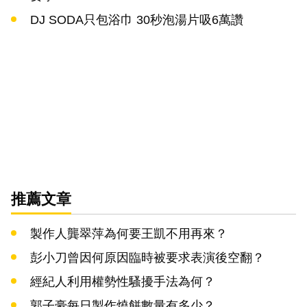
DJ SODA只包浴巾 30秒泡湯片吸6萬讚
推薦文章
製作人龔翠萍為何要王凱不用再來？
彭小刀曾因何原因臨時被要求表演後空翻？
經紀人利用權勢性騷擾手法為何？
郭子豪每日製作燒餅數量有多少？