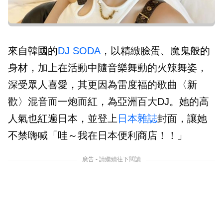
來自韓國的
DJ SODA
，以精緻臉蛋、魔鬼般的
身材，加上在活動中隨音樂舞動的火辣舞姿，
深受眾人喜愛，其更因為雷度福的歌曲〈新
歡〉混音而一炮而紅，為亞洲百大DJ。她的高
人氣也紅遍日本，並登上
日本雜誌
封面，讓她
不禁嗨喊「哇～我在日本便利商店！！」
廣告 - 請繼續往下閱讀