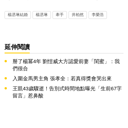
楊丞琳結婚
楊丞琳
牽手
井柏然
李榮浩
延伸閱讀
掰了楊冪4年 劉愷威大方認愛前妻「閨蜜」：我
們很合
入圍金馬男主角 張孝全：若真得獎會哭出來
王凱43歲驟逝！告別式時間地點曝光「生前67字
留言」惹鼻酸