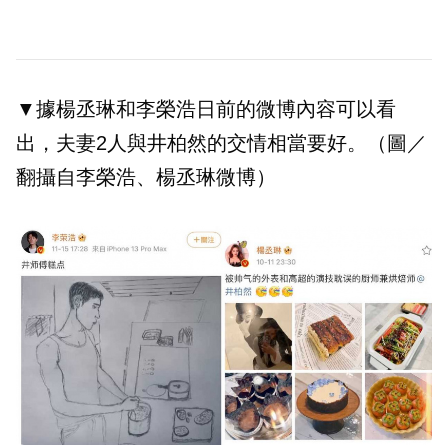
▼據楊丞琳和李榮浩日前的微博內容可以看
出，夫妻2人與井柏然的交情相當要好。（圖／
翻攝自李榮浩、楊丞琳微博）