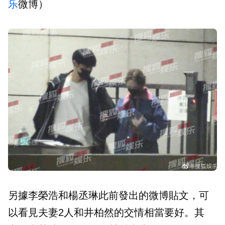
乐
微博）
另據李榮浩和楊丞琳此前發出的微博貼文，可
以看見夫妻2人和井柏然的交情相當要好。其