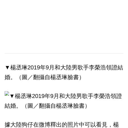
▼楊丞琳2019年9月和大陸男歌手李榮浩領證結
婚。（圖／翻攝自楊丞琳臉書）
據大陸狗仔在微博釋出的照片中可以看見，楊