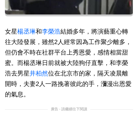
女星
楊丞琳
和
李榮浩
結婚多年，將演藝重心轉
往大陸發展，雖然2人經常因為工作聚少離多，
但仍會不時在社群平台上秀恩愛，感情相當甜
蜜。而楊丞琳日前就被大陸狗仔直擊，和李榮
浩去男星
井柏然
位在北京市的家，隔天凌晨離
開時，夫妻2人一路挽著彼此的手，瀰漫出恩愛
的氣息。
廣告 - 請繼續往下閱讀