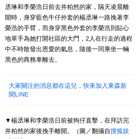
丞琳和李榮浩日前去井柏然的家，隔天凌晨離
開時，身穿藍色牛仔外套的楊丞琳一路挽著李
榮浩的手臂，而身穿黑色外套的李榮浩則貼心
地單手為她打開社區的大門，2人在行走的過程
中不時散發出恩愛的氣息，隨後一同乘坐一輛
黑色的商務車離去。
大家關注的消息都在這兒，快來加入東森新
聞LINE
▼楊丞琳和李榮浩日前被狗仔直擊，在拜訪完
井柏然的家後挽手離開。（圖／翻攝自
搜狐娱