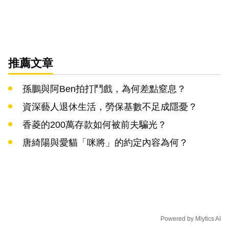
推薦文章
孫鵬與阿Ben拍打鬥戲，為何差點窒息？
資深藝人退休生活，勞保基數不足成隱憂？
香菱的200萬存款如何被前夫騙光？
唐綺陽與愛貓「咪將」的約定內容為何？
Powered by
Mlytics AI