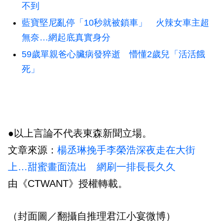
不到
藍寶堅尼亂停「10秒就被鎖車」 火辣女車主超
無奈…網起底真實身分
59歲單親爸心臟病發猝逝 懵懂2歲兒「活活餓
死」
●以上言論不代表東森新聞立場。
文章來源：
楊丞琳挽手李榮浩深夜走在大街
上…甜蜜畫面流出 網刷一排長長久久
由《CTWANT》授權轉載。
（封面圖／翻攝自推理君江小宴微博）