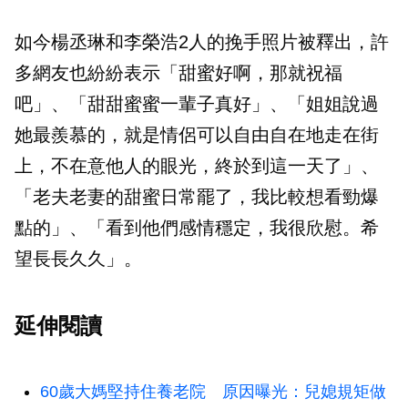
如今楊丞琳和李榮浩2人的挽手照片被釋出，許
多網友也紛紛表示「甜蜜好啊，那就祝福
吧」、「甜甜蜜蜜一輩子真好」、「姐姐說過
她最羨慕的，就是情侶可以自由自在地走在街
上，不在意他人的眼光，終於到這一天了」、
「老夫老妻的甜蜜日常罷了，我比較想看勁爆
點的」、「看到他們感情穩定，我很欣慰。希
望長長久久」。
延伸閱讀
60歲大媽堅持住養老院 原因曝光：兒媳規矩做