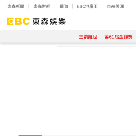
東森新聞
東森財經
造咖
EBC地產王
東森美洲
王凱離世
第61屆金鐘獎