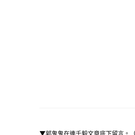
▼郭鬼鬼在連千毅文章底下留言。