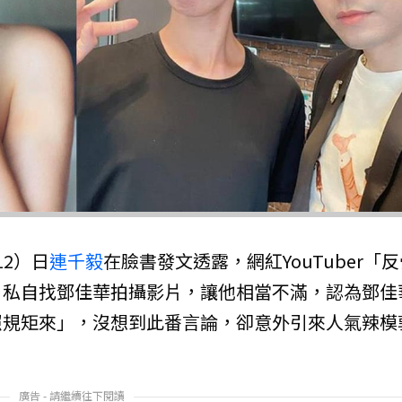
2）日
連千毅
在臉書發文透露，網紅YouTuber「
，私自找鄧佳華拍攝影片，讓他相當不滿，認為鄧佳
照規矩來」，沒想到此番言論，卻意外引來人氣辣模
廣告 - 請繼續往下閱讀