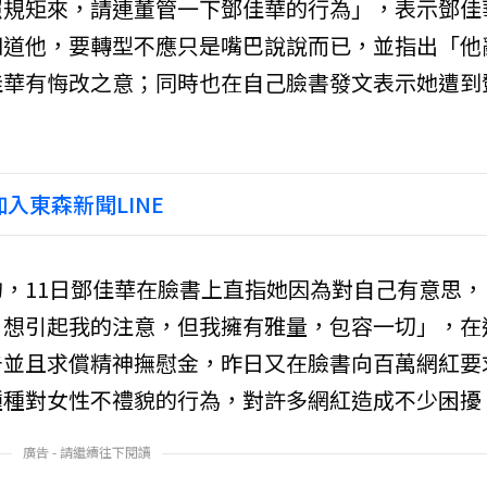
照規矩來，請連董管一下鄧佳華的行為」，表示鄧佳
知道他，要轉型不應只是嘴巴說說而已，並指出「他
佳華有悔改之意；同時也在自己臉書發文表示她遭到
入東森新聞LINE
，11日鄧佳華在臉書上直指她因為對自己有意思，
，想引起我的注意，但我擁有雅量，包容一切」，在
告並且求償精神撫慰金，昨日又在臉書向百萬網紅要
種種對女性不禮貌的行為，對許多網紅造成不少困擾
廣告 - 請繼續往下閱讀