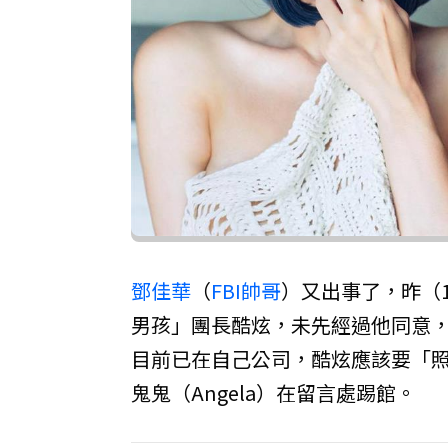
鄧佳華
（
FBI帥哥
）又出事了，昨（1
男孩」團長酷炫，未先經過他同意
目前已在自己公司，酷炫應該要「
鬼鬼（Angela）在留言處踢館。