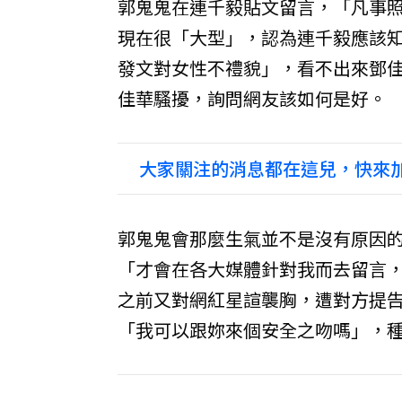
郭鬼鬼在連千毅貼文留言，「凡事
現在很「大型」，認為連千毅應該
發文對女性不禮貌」，看不出來鄧
佳華騷擾，詢問網友該如何是好。
大家關注的消息都在這兒，快來加
郭鬼鬼會那麼生氣並不是沒有原因的
「才會在各大媒體針對我而去留言
之前又對網紅星諠襲胸，遭對方提
「我可以跟妳來個安全之吻嗎」，