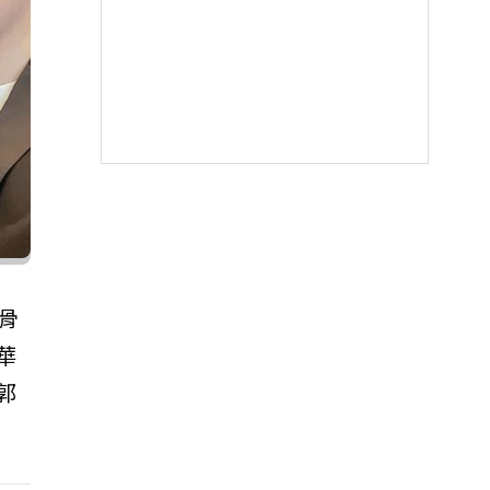
反骨
華
郭