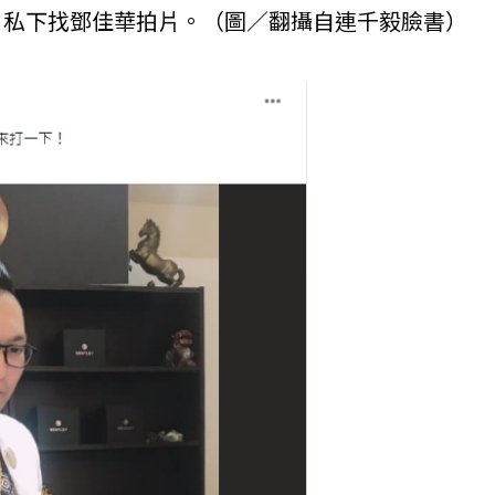
，私下找鄧佳華拍片。（圖／翻攝自連千毅臉書）