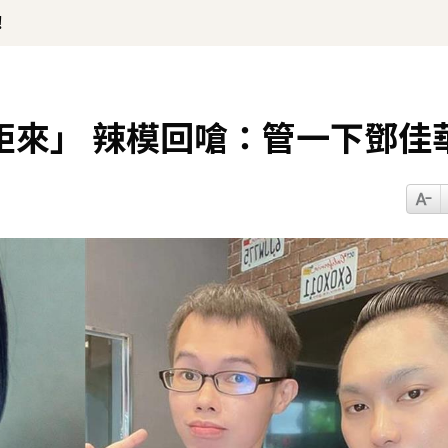
！
矩來」 辣模回嗆：管一下鄧佳