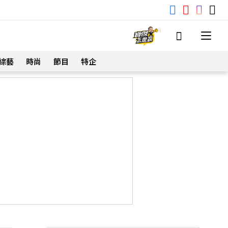
綜藝
時尚
節目
特企