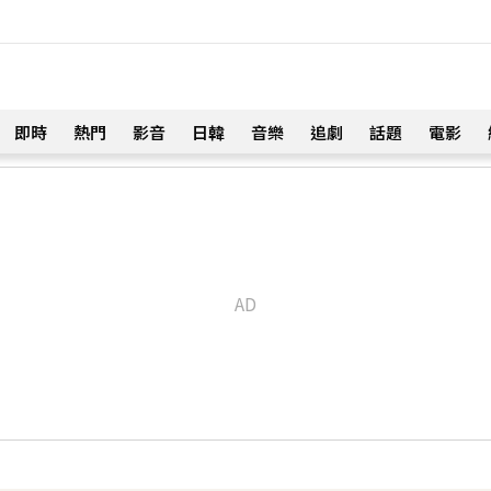
即時
熱門
影音
日韓
音樂
追劇
話題
電影