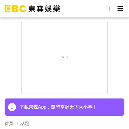
劉真
影片
7-eleven
網紅
女優
ian
于朦朧
謝侑芯
下載東森App，隨時掌握天下大小事！
首頁
話題