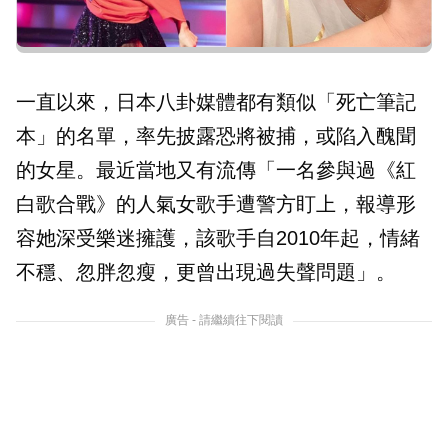
一直以來，日本八卦媒體都有類似「死亡筆記
本」的名單，率先披露恐將被捕，或陷入醜聞
的女星。最近當地又有流傳「一名參與過《紅
白歌合戰》的人氣女歌手遭警方盯上，報導形
容她深受樂迷擁護，該歌手自2010年起，情緒
不穩、忽胖忽瘦，更曾出現過失聲問題」。
廣告 - 請繼續往下閱讀