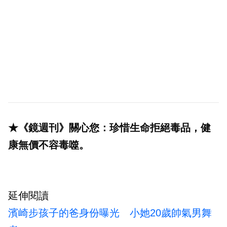
★《鏡週刊》關心您：珍惜生命拒絕毒品，健
康無價不容毒噬。
延伸閱讀
濱崎步孩子的爸身份曝光 小她20歲帥氣男舞