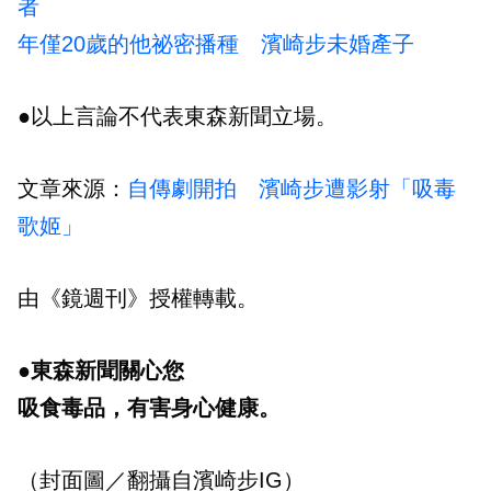
者
年僅20歲的他祕密播種 濱崎步未婚產子
●以上言論不代表東森新聞立場。
文章來源：
自傳劇開拍 濱崎步遭影射「吸毒
歌姬」
由《鏡週刊》授權轉載。
●東森新聞關心您
吸食毒品，有害身心健康。
（封面圖／翻攝自濱崎步IG）