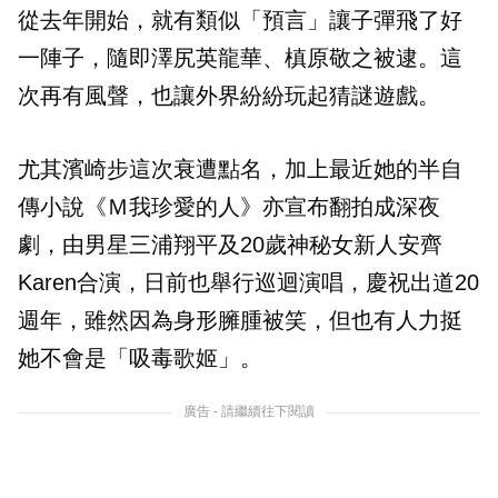
從去年開始，就有類似「預言」讓子彈飛了好
一陣子，隨即澤尻英龍華、槙原敬之被逮。這
次再有風聲，也讓外界紛紛玩起猜謎遊戲。
尤其濱崎步這次衰遭點名，加上最近她的半自
傳小說《Ｍ我珍愛的人》亦宣布翻拍成深夜
劇，由男星三浦翔平及20歲神秘女新人安齊
Karen合演，日前也舉行巡迴演唱，慶祝出道20
週年，雖然因為身形臃腫被笑，但也有人力挺
她不會是「吸毒歌姬」。
廣告 - 請繼續往下閱讀