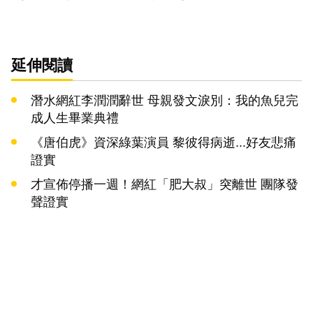
延伸閱讀
潛水網紅李潤潤辭世 母親發文淚別：我的魚兒完
成人生畢業典禮
《唐伯虎》資深綠葉演員 黎彼得病逝...好友悲痛
證實
才宣佈停播一週！網紅「肥大叔」突離世 團隊發
聲證實