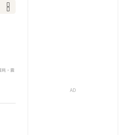
出噩耗，震