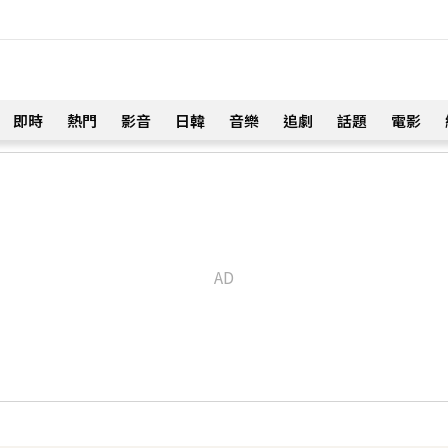
即時
熱門
影音
日韓
音樂
追劇
話題
電影
！
命雙喜臨門