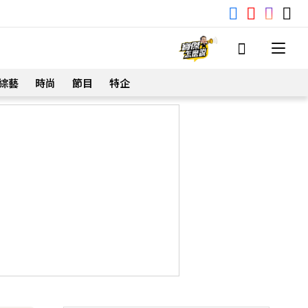
綜藝
時尚
節目
特企