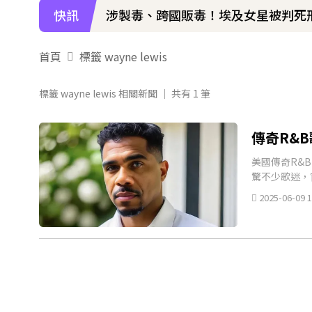
快訊
涉製毒、跨國販毒！埃及女星被判死
美國抗癌網紅拒安寧！家屬證實死訊 
首頁
標籤 wayne lewis
下載東森App，隨時掌握天下大小事
標籤 wayne lewis 相關新聞 │ 共有
1
筆
《半澤直樹》男星宣布再婚！迎新生
傳奇R&
美國傳奇R&B團
驚不少歌迷，
2025-06-09 1