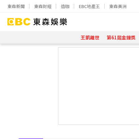
東森新聞
東森財經
造咖
EBC地產王
東森美洲
王凱離世
第61屆金鐘獎
下載東森App，隨時掌握天下大小事
《半澤直樹》男星宣布再婚！迎新生