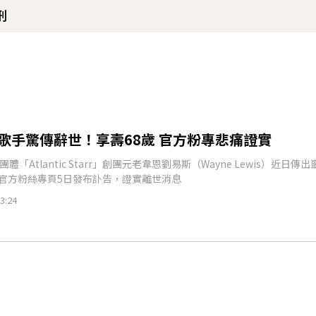
刑
得年26歲
！
命雙喜臨門
B歌手驚傳辭世！享壽68歲 官方粉專悲痛證實
體「Atlantic Starr」創團元老韋恩劉易斯（Wayne Lewis）近日傳
官方粉絲專頁5日發布訃告，證實離世消息
3:24