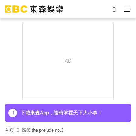
劉真
影片
7-eleven
網紅
女優
ian
于朦朧
謝侑芯
下載東森App，隨時掌握天下大小事！
首頁
標籤 the prelude no.3