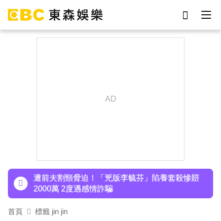
劉真
影片
于朦朧
ian
7-eleven
網紅
女優
謝侑芯
下載東森App，隨時掌握天下大小事！
48歲男星直播突亮刀自殘！「全裸滿身血」警急
破門 家屬發聲曝現況
遭前夫割頸脅迫！「兇版李毓芬」陷養套殺慘賠
2000萬 2度遇感情詐騙
停更1個月全面復工！蔡阿嘎甩抄襲爭議「開拍新
首頁
標籤 jin jin
企劃」二伯IG也更新