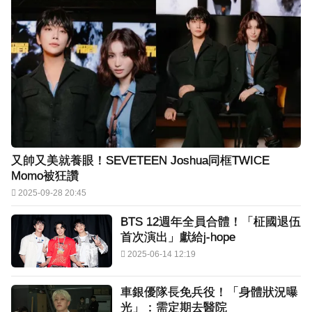
又帥又美就養眼！SEVETEEN Joshua同框TWICE
Momo被狂讚
2025-09-28 20:45
BTS 12週年全員合體！「柾國退伍
首次演出」獻給j-hope
2025-06-14 12:19
車銀優隊長免兵役！「身體狀況曝
光」：需定期去醫院