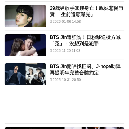
29歲男歌手墜樓身亡！親妹悲慟證
實 「生前遺願曝光」
2026-01-06 14:58
BTS Jin遭強吻！日粉移送檢方喊
「冤」：沒想到是犯罪
2025-11-20 11:03
BTS Jin開唱找柾國、J-hope助陣
再提明年完整合體約定
2025-10-31 20:50