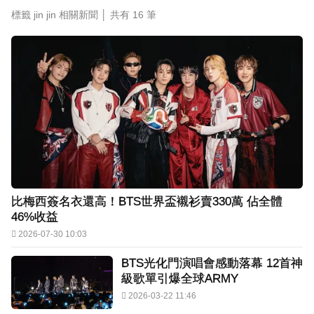
標籤 jin jin 相關新聞 │ 共有
16
筆
下載東森App，隨時掌握天下大小事！
48歲男星直播突亮刀自殘！「全裸滿身血」警急
破門 家屬發聲曝現況
比梅西簽名衣還高！BTS世界盃襯衫賣330萬 佔全體
46%收益
2026-07-30 10:03
BTS光化門演唱會感動落幕 12首神
級歌單引爆全球ARMY
2026-03-22 11:46