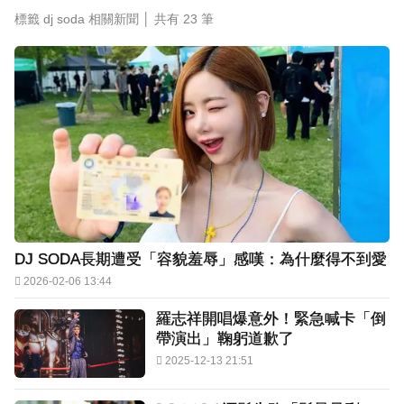
標籤 dj soda 相關新聞 │ 共有
23
筆
DJ SODA長期遭受「容貌羞辱」感嘆：為什麼得不到愛
2026-02-06 13:44
羅志祥開唱爆意外！緊急喊卡「倒
帶演出」鞠躬道歉了
2025-12-13 21:51