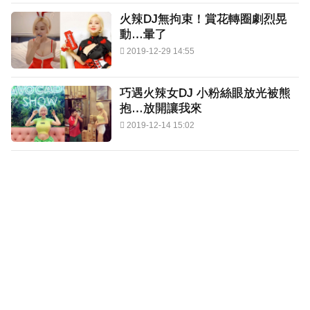
火辣DJ無拘束！賞花轉圈劇烈晃
動…暈了
2019-12-29 14:55
巧遇火辣女DJ 小粉絲眼放光被熊
抱…放開讓我來
2019-12-14 15:02