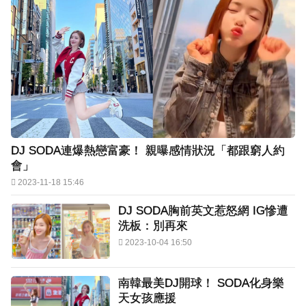
DJ SODA連爆熱戀富豪！ 親曝感情狀況「都跟窮人約
會」
2023-11-18 15:46
DJ SODA胸前英文惹怒網 IG慘遭
洗板：別再來
2023-10-04 16:50
南韓最美DJ開球！ SODA化身樂
天女孩應援