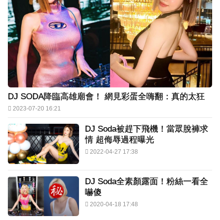
DJ SODA降臨高雄廟會！ 網見彩蛋全嗨翻：真的太狂
2023-07-20 16:21
DJ Soda被趕下飛機！當眾脫褲求
情 超侮辱過程曝光
2022-04-27 17:38
DJ Soda全素顏露面！粉絲一看全
嚇傻
2020-04-18 17:48