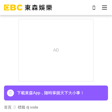
劉真
影片
7-eleven
網紅
女優
ian
于朦朧
謝侑芯
下載東森App，隨時掌握天下大小事！
首頁
標籤 dj soda