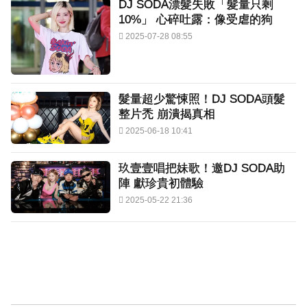
DJ SODA漂髮失敗「髮量只剩
10%」 心碎吐露：像受虐的狗
2025-07-28 08:55
髮量超少驚悚照！DJ SODA頭髮
整片禿 崩潰揭真相
2025-06-18 10:41
玖壹壹唱把妹歌！邀DJ SODA助
陣 獻珍貴初體驗
2025-05-22 21:36