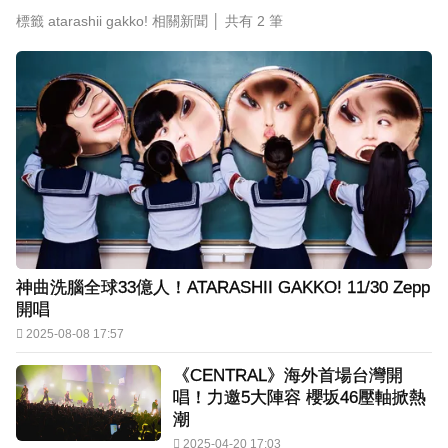
標籤 atarashii gakko! 相關新聞 │ 共有
2
筆
富婆砸錢拍短劇塞60場吻戲！男星爆「開房被包
養」 親上火線揭真相
SEVENTEEN勝寬、Dino同天入伍！玟奎9月服替
代役
泰男團Dragon 5男星爆死訊！騎單車離家失聯 陳
屍河中驚見「20公斤重物」
女星告別9年演藝圈！轉行當計程車司機 曝收入：
比演員賺更多
蔡阿嘎陷爭議！蘿拉神隱19個月首發文 遭酸「詐
神曲洗腦全球33億人！ATARASHII GAKKO! 11/30 Zepp
騙集團回歸」回應了
開唱
2025-08-08 17:57
下載東森App，隨時掌握天下大小事！
《CENTRAL》海外首場台灣開
唱！力邀5大陣容 櫻坂46壓軸掀熱
資深男星爆離世！後輩發文哀悼 享年72歲
潮
2025-04-20 17:03