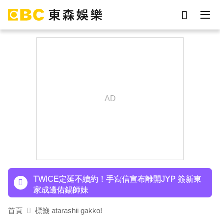
劉真
影片
7-eleven
女優
ian
謝侑芯
網紅
于朦朧
下載東森App，隨時掌握天下大小事！
資深男星爆離世！後輩發文哀悼 享年72歲
TWICE定延不續約！手寫信宣布離開JYP 簽新東
家成邊佑錫師妹
玉澤演巡演首站獻給台北！加碼「自拍+簽名會」
首頁
標籤 atarashii gakko!
寵粉無極限