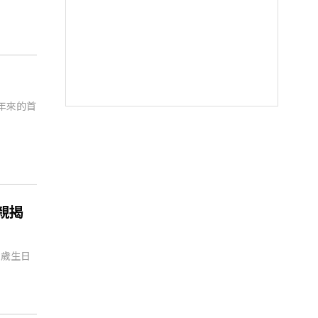
年來的首
親揭
2歲生日