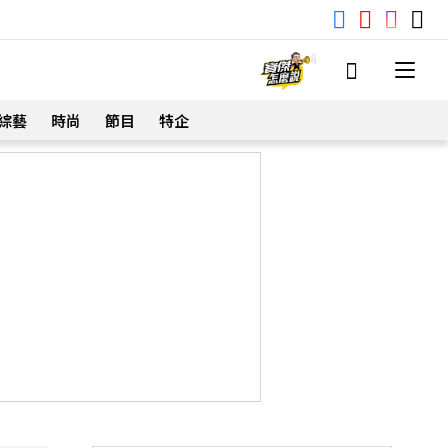
綜藝
時尚
節目
特企