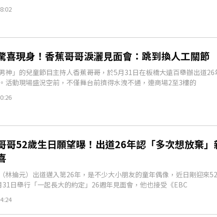
8:02
驚喜現身！香蕉哥哥淚灑見面會：跳到換人工關節
男神」的兒童節目主持人香蕉哥哥，於5月31日在板橋大遠百舉辦出道26
。活動現場盛況空前，不僅舞台前擠得水洩不通，連商場2至3樓的
0:26
哥哥52歲生日願望曝！出道26年認「多次想放棄」
喜
（林掄元）出道邁入第26年，是不少大小朋友的童年偶像，近日剛迎來5
月31日舉行「一起長大的約定」26週年見面會，他也接受《EBC
4:24