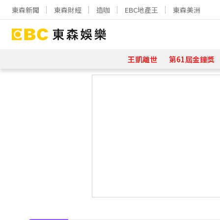
東森新聞
東森財經
造咖
EBC地產王
東森美洲
王凱離世
第61屆金鐘獎