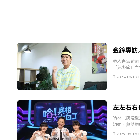
金鐘專訪
藝人香蕉哥哥
「兒少節目主
2025-10-12 1
左左右右
哈林（庾澄慶
姐姐，與雙胞
2025-08-18 1