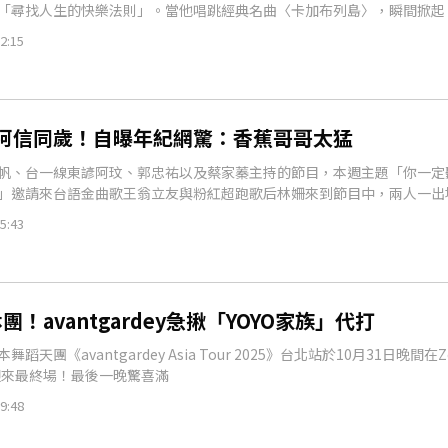
「尋找人生的快樂法則」。當他唱跳經典名曲〈卡加布列島〉，瞬間掀起
2:15
阿信同歲！自曝年紀網驚：香蕉哥哥太猛
帆、台一線東諺阿玟、郭忠祐以及蔡家蓁主持的節目，本週主題「你一定
」邀請來台語金曲歌王翁立友與粉紅超跑歌后林姍來到節目中，兩人一出
5:43
y休團！avantgardey急揪「YOYO家族」代打
蹈天團《avantgardey Asia Tour 2025》台北站於10月31日晚間在Z
pei迎來最終場！最後一晚驚喜滿
9:48