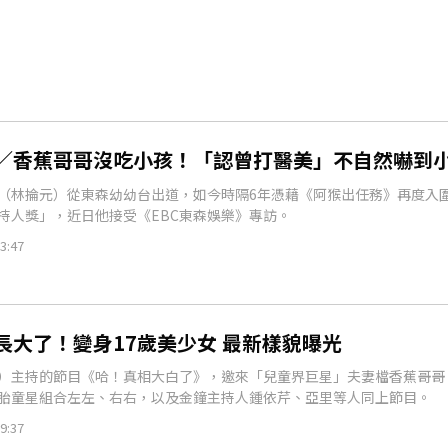
／香蕉哥哥沒吃小孩！「認曾打醫美」不自然嚇到
（林掄元）從東森幼幼台出道，如今時隔6年憑藉《阿猴出任務》再度入
持人獎」，近日他接受《EBC東森娛樂》專訪。
3:47
長大了！變身17歲美少女 最新樣貌曝光
）主持的節目《哈！真相大白了》，邀來「兒童界巨星」夫妻檔香蕉哥哥
胎童星組合左左、右右，以及金鐘主持人鍾依芹、亞里等人同上節目。
9:37