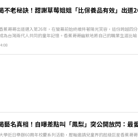
揭不老秘訣！甜謝草莓姐姐「比保養品有效」出道2
香蕉哥哥出道邁入第26年，在螢幕前始終維持著陽光笑容，這份跨越四
成為台灣兩代人共同的童年記憶。香蕉哥哥幽默地將自己的職業生涯比喻
4:08
揭藝名真相！自曝差點叫「鳳梨」突公開放閃：最
大學近日舉辦60周年校慶系列活動，壓軸邀請兒童界的超級巨星香蕉哥