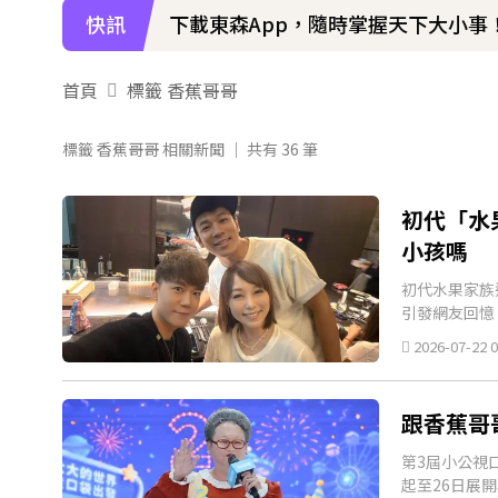
快訊
下載東森App，隨時掌握天下大小事
首頁
標籤 香蕉哥哥
標籤 香蕉哥哥 相關新聞 │ 共有
36
筆
初代「水
小孩嗎
初代水果家族
引發網友回憶
2026-07-22 0
跟香蕉哥
第3屆小公視
起至26日展