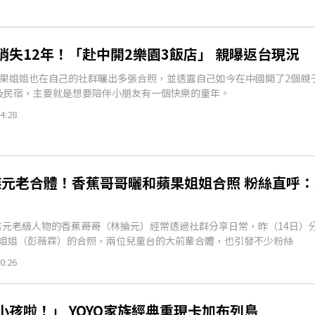
消失12年！「赴中開2樂園3飯店」 親曝返台現況
蘋果姐姐也在自己的社群曬出多張合照，並透露自己如今在中國開了2個親
及民宿，主要就是想要陪伴小朋友有一個快樂的童年。
4:28
家族元老合體！香蕉哥哥曬和蘋果姐姐合照 粉絲直呼
家族元老級人物的香蕉哥哥（林掄元）經常透過社群分享日常，昨（14日）
姐姐（彭薇霖）的合照，兩位兒童台的大前輩合體，也引發不少粉絲
0:26
小孩啦！」 YOYO家族經典重現卡加布列島