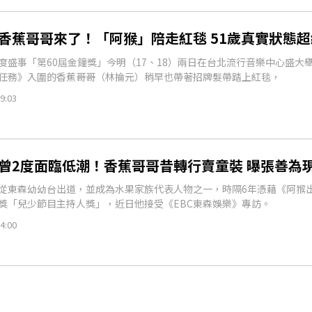
／香蕉哥哥來了！「阿猴」陪走紅毯 51歲真實狀態
度盛事「第60屆金鐘獎」今明（17、18）兩日在台北流行音樂中心盛大
任務》入圍的香蕉哥哥（林掄元）稍早也帶著招牌髮帶踏上紅毯，
9:03
／曾2度面臨低潮！香蕉哥哥昔轉行賣童裝 曝張善為
從東森幼幼台出道，並成為水果家族代表人物之一，時隔6年憑藉《阿猴
獎「兒少節目主持人獎」，近日他接受《EBC東森娛樂》專訪。
4:00