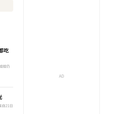
都吃
姐姐仍
光
自21日