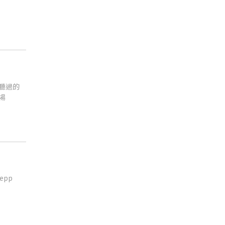
聽過的
場
epp