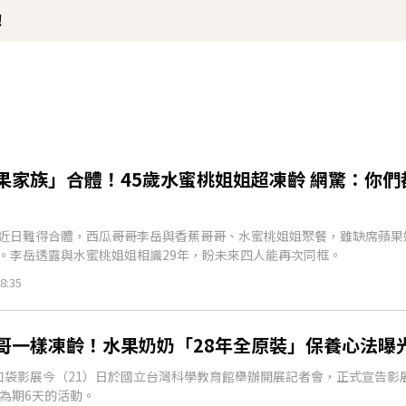
！
果家族」合體！45歲水蜜桃姐姐超凍齡 網驚：你們
近日難得合體，西瓜哥哥李岳與香蕉哥哥、水蜜桃姐姐聚餐，雖缺席蘋果
。李岳透露與水蜜桃姐姐相識29年，盼未來四人能再次同框。
8:35
哥一樣凍齡！水果奶奶「28年全原裝」保養心法曝
口袋影展今（21）日於國立台灣科學教育館舉辦開展記者會，正式宣告影展
開為期6天的活動。