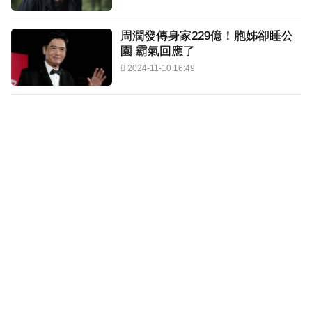
周潤發傳身家229億！胞姊卻睡公
園 霸氣回應了
2024-11-10 16:49