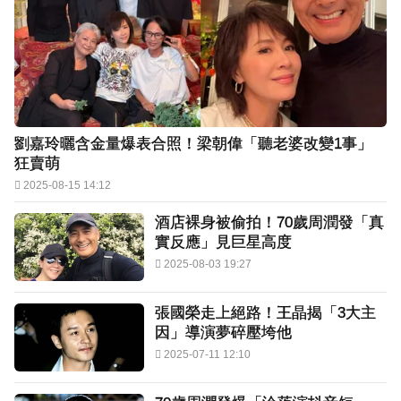
劉嘉玲曬含金量爆表合照！梁朝偉「聽老婆改變1事」
狂賣萌
2025-08-15 14:12
酒店裸身被偷拍！70歲周潤發「真
實反應」見巨星高度
2025-08-03 19:27
張國榮走上絕路！王晶揭「3大主
因」導演夢碎壓垮他
2025-07-11 12:10