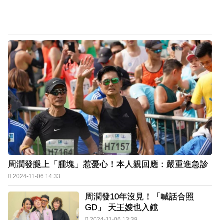
周潤發腿上「腫塊」惹憂心！本人親回應：嚴重進急診
2024-11-06 14:33
周潤發10年沒見！「喊話合照
GD」 天王嫂也入鏡
2024-11-06 13:39