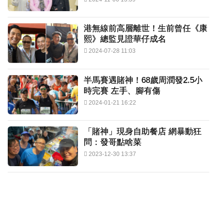
港無線前高層離世！生前曾任《康
熙》總監見證華仔成名
2024-07-28 11:03
半馬賽遇賭神！68歲周潤發2.5小
時完賽 左手、腳有傷
2024-01-21 16:22
「賭神」現身自助餐店 網暴動狂
問：發哥點啥菜
2023-12-30 13:37