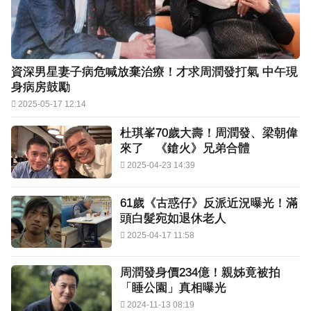
資深男星妻子病危喊放棄治療！才求周潤發打氣 中午現
身病房鼓勵
2025-05-17 12:14
杜琪峯70歲大壽！周潤發、梁朝偉
來了 《鎗火》兄弟合體
2025-04-23 14:39
61歲《古惑仔》反派近況曝光！滿
頭白髮宛如退休老人
2025-04-17 11:58
周潤發身價234億！親姊竟被拍
「睡公園」真相曝光
2024-11-13 08:19