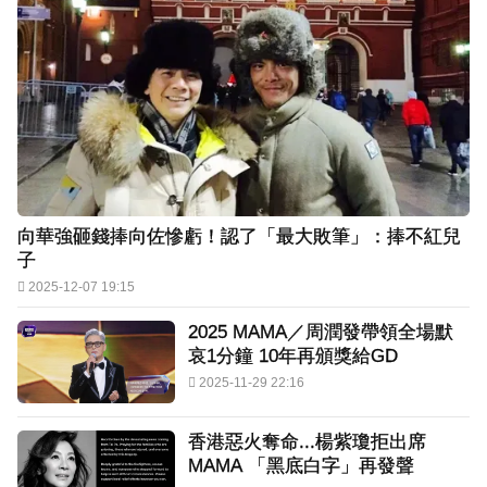
向華強砸錢捧向佐慘虧！認了「最大敗筆」：捧不紅兒
子
2025-12-07 19:15
2025 MAMA／周潤發帶領全場默
哀1分鐘 10年再頒獎給GD
2025-11-29 22:16
香港惡火奪命...楊紫瓊拒出席
MAMA 「黑底白字」再發聲