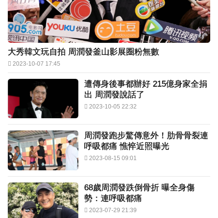
大秀韓文玩自拍 周潤發釜山影展圈粉無數
2023-10-07 17:45
遭傳身後事都辦好 215億身家全捐
出 周潤發說話了
2023-10-05 22:32
周潤發跑步驚傳意外！肋骨骨裂連
呼吸都痛 憔悴近照曝光
2023-08-15 09:01
68歲周潤發跌倒骨折 曝全身傷
勢：連呼吸都痛
2023-07-29 21:39