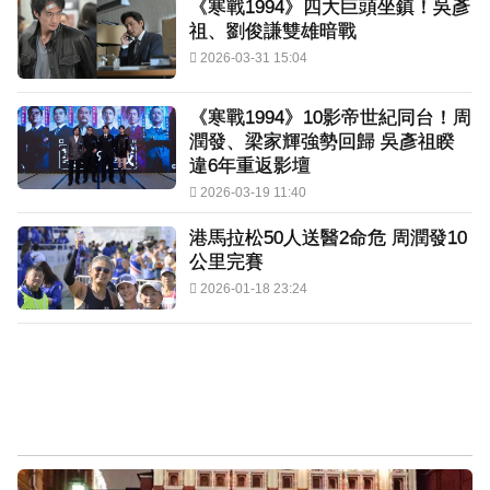
《寒戰1994》四大巨頭坐鎮！吳彥
祖、劉俊謙雙雄暗戰
2026-03-31 15:04
《寒戰1994》10影帝世紀同台！周
潤發、梁家輝強勢回歸 吳彥祖睽
違6年重返影壇
2026-03-19 11:40
港馬拉松50人送醫2命危 周潤發10
公里完賽
2026-01-18 23:24