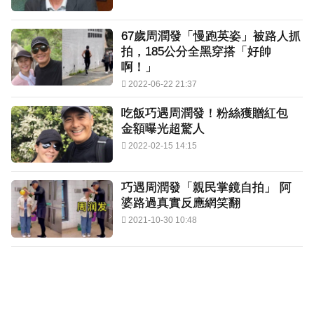
67歲周潤發「慢跑英姿」被路人抓
拍，185公分全黑穿搭「好帥
啊！」
2022-06-22 21:37
吃飯巧遇周潤發！粉絲獲贈紅包
金額曝光超驚人
2022-02-15 14:15
巧遇周潤發「親民掌鏡自拍」 阿
婆路過真實反應網笑翻
2021-10-30 10:48