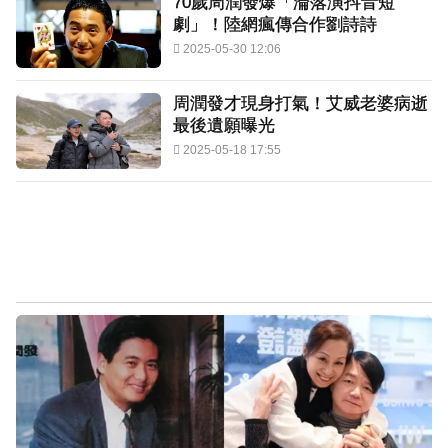
70歲周潤發爆「淪落演抖音短
劇」！陸網瘋傳合作劉詩詩
2025-05-30 12:06
周潤發才現身打氣！艾威老婆病逝
最後遺願曝光
2025-05-18 17:55