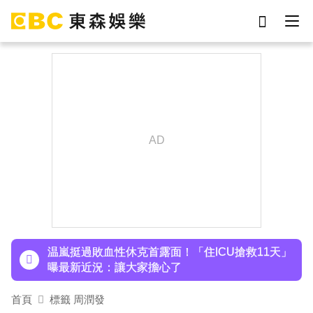
劉真
影片
7-eleven
女優
ian
網紅
謝侑芯
于朦朧
下載東森App，隨時掌握天下大小事！
許富凱暴瘦7公斤登台！「臉明顯凹陷」嚇壞媽媽
父親節憶亡父淚崩
温嵐挺過敗血性休克首露面！「住ICU搶救11天」
曝最新近況：讓大家擔心了
首頁
標籤 周潤發
下載東森App，隨時掌握天下大小事！