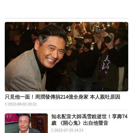
只見他一面！周潤發傳捐214億全身家 本人親吐原因
2022-08-02 20:21
知名配音大師馮雪銳逝世！享壽74
歲 《開心鬼》出自他聲音
2022-07-25 14:23