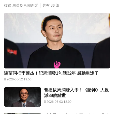
標籤 周潤發 相關新聞 │ 共有
86
筆
許富凱暴瘦7公斤登台！「臉明顯凹陷」嚇壞媽媽
父親節憶亡父淚崩
謝苗同框李連杰！記周潤發1句話32年 感動重逢了
2026-06-12 19:56
曾提拔周潤發入學！《賭神》大反
派89歲離世
2026-06-03 18:00