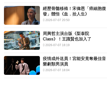
經歷骨髓移殖！宋偉恩「癌細胞復
發」體悟《血．拾人生》
2026-07-07 20:50
周興哲主演台版《梨泰院
Class》！王識賢也加入了
2026-07-07 18:19
疫情成外送員！宮能安竟奪最佳音
樂劇類男演員
2026-07-07 18:04