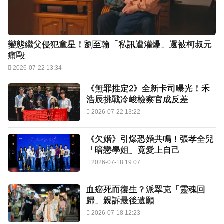
變態繼父侵犯童星！劉至翰「私訊遭灌爆」還被柯叔元
痛毆
2026-07-22 13:34
《無罪推定2》全新卡司曝光！禾
浩辰挑戰冷峻檢察官成反差
2026-07-22 13:22
《欠婚》引爆恐婚共鳴！張孝全兒
「暗戀學姐」竟愛上自己
2026-07-18 19:07
血癌死而復生？派翠克「靈魂回
歸」親訴最後遺願
2026-07-18 12:23