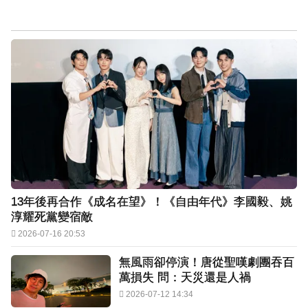
13年後再合作《成名在望》！《自由年代》李國毅、姚
淳耀死黨變宿敵
2026-07-16 20:53
無風雨卻停演！唐從聖嘆劇團吞百
萬損失 問：天災還是人禍
2026-07-12 14:34