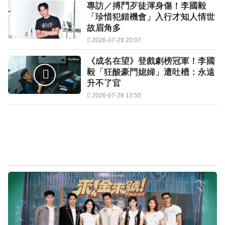
專訪／搏鬥歹徒渾身傷！李國毅
「珍惜犯錯機會」入行才知人情世
故眉角多
2026-07-29 20:07
《成名在望》登戲劇榜冠軍！李國
毅「狂酸豪門媳婦」遭吐槽：永遠
升不了官
2026-07-28 13:55