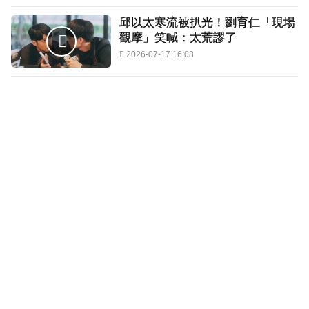
邱以太寒流被扒光！劉育仁「現場
觀摩」笑喊：太荒謬了
2026-07-17 16:08