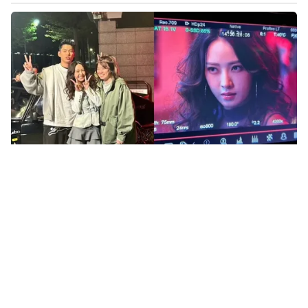
車內激吻朱軒洋！前女友是「她」 網驚呼：完全沒認出
2026-06-25 13:03
才認不適合《玩很大》！曾莞婷回
歸遭狂操 崩潰說不出話
2026-06-20 21:46
女團偶像風光嫁有錢人！竟遭丈夫
「壓地痛毆」撕開豪門黑幕