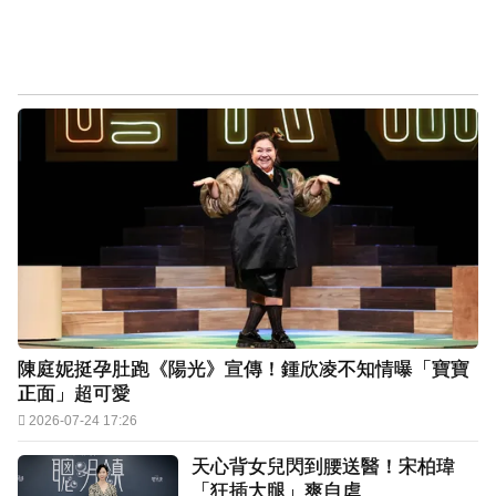
陳庭妮挺孕肚跑《陽光》宣傳！鍾欣凌不知情曝「寶寶
正面」超可愛
2026-07-24 17:26
天心背女兒閃到腰送醫！宋柏瑋
「狂插大腿」爽自虐