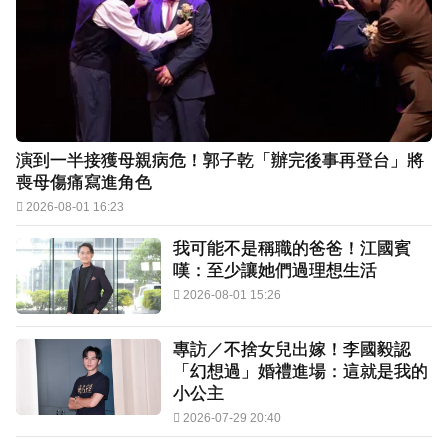
演到一半接獲母親病危！郭子乾「辦完後事再登台」將
喪母傷痛寫進角色
2026-08-01 16:23
我可能不是稱職的爸爸！江國賓
嘆：至少讓她們過理想生活
2026-08-01 15:26
專訪／不捨女兒出嫁！李國毅認
「幻想過」婚禮進場：這就是我的
小公主
2026-07-29 20:40