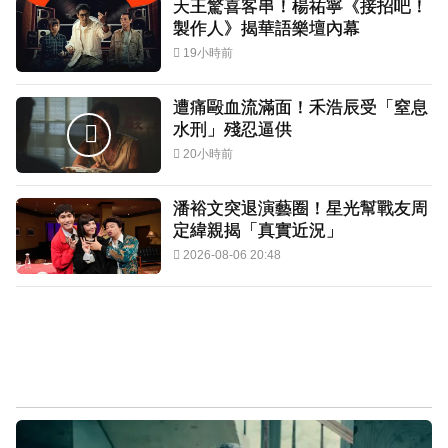
天王驚喜客串！楊祐寧《接招吧！
製作人》揭華語樂壇內幕
19小時前
遭痛毆血流滿面！禾浩辰受「窒息
水刑」殘忍逼供
20小時前
潘裕文突退演藝圈！星光幫戰友周
定緯親揭「真實近況」
2026-08-06 20:48