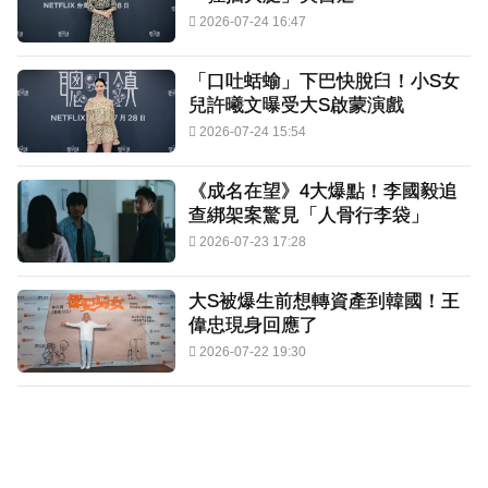
2026-07-24 16:47
「口吐蛞蝓」下巴快脫臼！小S女
兒許曦文曝受大S啟蒙演戲
2026-07-24 15:54
《成名在望》4大爆點！李國毅追
查綁架案驚見「人骨行李袋」
2026-07-23 17:28
大S被爆生前想轉資產到韓國！王
偉忠現身回應了
2026-07-22 19:30