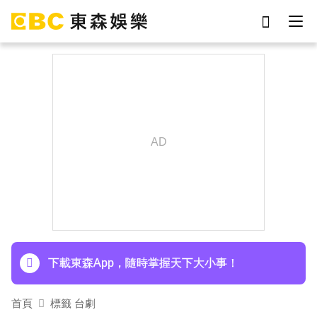
劉真
影片
7-eleven
女優
網紅
于朦朧
ian
謝侑芯
下載東森App，隨時掌握天下大小事！
首頁
標籤 台劇