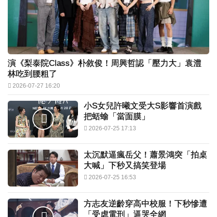
演《梨泰院Class》朴敘俊！周興哲認「壓力大」袁澧
林吃到腰粗了
2026-07-27 16:20
小S女兒許曦文受大S影響首演戲
把蛞蝓「當面膜」
2026-07-25 17:13
太沉默逼瘋岳父！蕭景鴻突「拍桌
大喊」下秒又搞笑登場
2026-07-25 16:53
方志友逆齡穿高中校服！下秒慘遭
「受虐電刑」逼哭全網