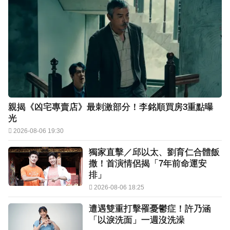
親揭《凶宅專賣店》最刺激部分！李銘順買房3重點曝
光
2026-08-06 19:30
獨家直擊／邱以太、劉育仁合體飯
撒！首演情侶揭「7年前命運安
排」
2026-08-06 18:25
遭遇雙重打擊罹憂鬱症！許乃涵
「以淚洗面」一週沒洗澡