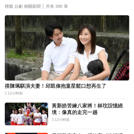
標籤 台劇 相關新聞 │ 共有
390
筆
搭陳珮騏演夫妻！邱凱偉抱童星鬆口想再生了
12小時前
黃新皓苦練八家將！林玟誼憶繞
境：像真的走完一趟
12小時前