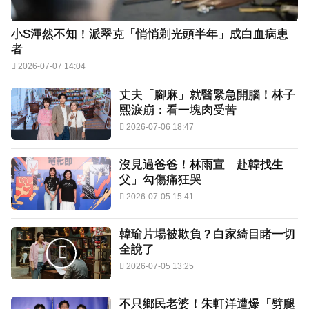
小S渾然不知！派翠克「悄悄剃光頭半年」成白血病患
者
2026-07-07 14:04
丈夫「腳麻」就醫緊急開腦！林子
熙淚崩：看一塊肉受苦
2026-07-06 18:47
沒見過爸爸！林雨宣「赴韓找生
父」勾傷痛狂哭
2026-07-05 15:41
韓瑜片場被欺負？白家綺目睹一切
全說了
2026-07-05 13:25
不只鄉民老婆！朱軒洋遭爆「劈腿