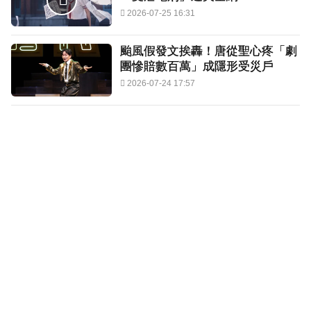
2026-07-25 16:31
颱風假發文挨轟！唐從聖心疼「劇
團慘賠數百萬」成隱形受災戶
2026-07-24 17:57