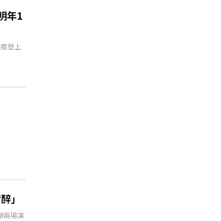
明年1
再度登上
宿醉」
辦兩場演